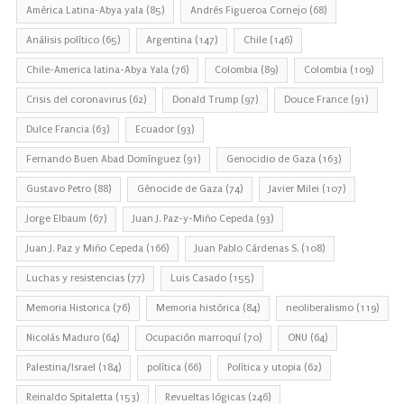
América Latina-Abya yala
(85)
Andrés Figueroa Cornejo
(68)
Análisis político
(65)
Argentina
(147)
Chile
(146)
Chile-America latina-Abya Yala
(76)
Colombia
(89)
Colombia
(109)
Crisis del coronavirus
(62)
Donald Trump
(97)
Douce France
(91)
Dulce Francia
(63)
Ecuador
(93)
Fernando Buen Abad Domínguez
(91)
Genocidio de Gaza
(163)
Gustavo Petro
(88)
Génocide de Gaza
(74)
Javier Milei
(107)
Jorge Elbaum
(67)
Juan J. Paz-y-Miño Cepeda
(93)
Juan J. Paz y Miño Cepeda
(166)
Juan Pablo Cárdenas S.
(108)
Luchas y resistencias
(77)
Luis Casado
(155)
Memoria Historica
(76)
Memoria histórica
(84)
neoliberalismo
(119)
Nicolás Maduro
(64)
Ocupación marroquí
(70)
ONU
(64)
Palestina/Israel
(184)
política
(66)
Política y utopia
(62)
Reinaldo Spitaletta
(153)
Revueltas lógicas
(246)