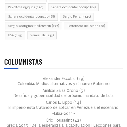
Révoltes Logiques
(120)
Sahara occidental occupé
(64)
Sahara occidental ocupado
(88)
Sergio Ferrari
(145)
Sergio Rodríguez Gelfenstein
(227)
Terrorismo de Estado
(80)
USA
(145)
Venezuela
(143)
COLUMNISTAS
Alexander Escobar
(
19
)
Colombia: Medios alternativos y el nuevo Gobierno
Amílcar Salas Oroño
(
5
)
Desafíos y gobernabilidad del próximo mandato de Lula
Carlos E. Lippo
(
14
)
El imperio está tratando de aplicar en Venezuela el escenario
«Libia-2011»
Éric Toussaint
(
42
)
Grecia 2015 | De la esperanza a la capitulación | Lecciones para