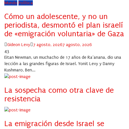
Mundo
Política
Cómo un adolescente, y no un
periodista, desmontó el plan israelí
de «emigración voluntaria» de Gaza
Author
Posted
Gideon Levy
7 agosto, 2026
7 agosto, 2026
on
43
Eitan Newman, un muchacho de 17 años de Ra’anana, dio una
lección a las grandes figuras de Israel. Yonit Levy y Danny
Kushmaro, Ben...
La sospecha como otra clave de
resistencia
La emigración desde Israel se