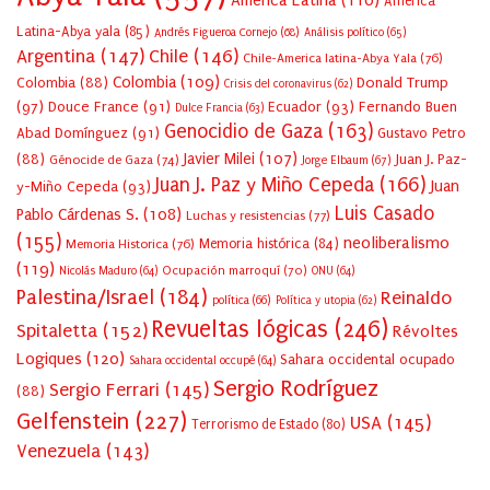
América Latina
(110)
América
Latina-Abya yala
(85)
Andrés Figueroa Cornejo
(68)
Análisis político
(65)
Argentina
(147)
Chile
(146)
Chile-America latina-Abya Yala
(76)
Colombia
(109)
Colombia
(88)
Donald Trump
Crisis del coronavirus
(62)
(97)
Douce France
(91)
Ecuador
(93)
Fernando Buen
Dulce Francia
(63)
Genocidio de Gaza
(163)
Abad Domínguez
(91)
Gustavo Petro
Javier Milei
(107)
(88)
Juan J. Paz-
Génocide de Gaza
(74)
Jorge Elbaum
(67)
Juan J. Paz y Miño Cepeda
(166)
Juan
y-Miño Cepeda
(93)
Luis Casado
Pablo Cárdenas S.
(108)
Luchas y resistencias
(77)
(155)
neoliberalismo
Memoria Historica
(76)
Memoria histórica
(84)
(119)
Ocupación marroquí
(70)
Nicolás Maduro
(64)
ONU
(64)
Palestina/Israel
(184)
Reinaldo
política
(66)
Política y utopia
(62)
Revueltas lógicas
(246)
Spitaletta
(152)
Révoltes
Logiques
(120)
Sahara occidental ocupado
Sahara occidental occupé
(64)
Sergio Rodríguez
Sergio Ferrari
(145)
(88)
Gelfenstein
(227)
USA
(145)
Terrorismo de Estado
(80)
Venezuela
(143)