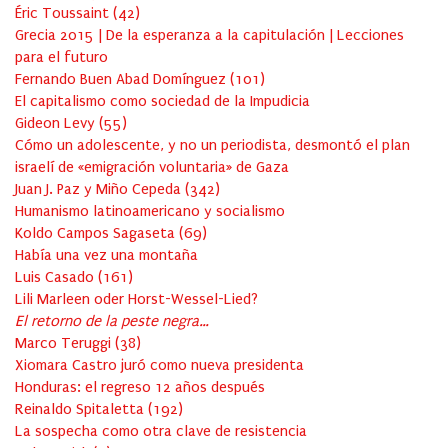
Éric Toussaint
(
42
)
Grecia 2015 | De la esperanza a la capitulación | Lecciones
para el futuro
Fernando Buen Abad Domínguez
(
101
)
El capitalismo como sociedad de la Impudicia
Gideon Levy
(
55
)
Cómo un adolescente, y no un periodista, desmontó el plan
israelí de «emigración voluntaria» de Gaza
Juan J. Paz y Miño Cepeda
(
342
)
Humanismo latinoamericano y socialismo
Koldo Campos Sagaseta
(
69
)
Había una vez una montaña
Luis Casado
(
161
)
Lili Marleen oder Horst-Wessel-Lied?
El retorno de la peste negra…
Marco Teruggi
(
38
)
Xiomara Castro juró como nueva presidenta
Honduras: el regreso 12 años después
Reinaldo Spitaletta
(
192
)
La sospecha como otra clave de resistencia