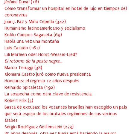
Jérôme Duval
(
16
)
Cómo transformar un hospital en hotel de lujo en tiempos del
coronavirus
Juan J. Paz y Miño Cepeda
(
342
)
Humanismo latinoamericano y socialismo
Koldo Campos Sagaseta
(
69
)
Había una vez una montaña
Luis Casado
(
161
)
Lili Marleen oder Horst-Wessel-Lied?
El retorno de la peste negra…
Marco Teruggi
(
38
)
Xiomara Castro juró como nueva presidenta
Honduras: el regreso 12 años después
Reinaldo Spitaletta
(
192
)
La sospecha como otra clave de resistencia
Robert Fisk
(
3
)
Basta de excusas: los votantes israelíes han escogido un país
que será espejo de los brutales regímenes de sus vecinos
árabes
Sergio Rodríguez Gelfenstein
(
273
)
85 años después, otra vez Rusia está haciendo la mayor