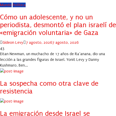
Mundo
Política
Cómo un adolescente, y no un
periodista, desmontó el plan israelí de
«emigración voluntaria» de Gaza
Author
Posted
Gideon Levy
7 agosto, 2026
7 agosto, 2026
on
43
Eitan Newman, un muchacho de 17 años de Ra’anana, dio una
lección a las grandes figuras de Israel. Yonit Levy y Danny
Kushmaro, Ben...
La sospecha como otra clave de
resistencia
La emigración desde Israel se