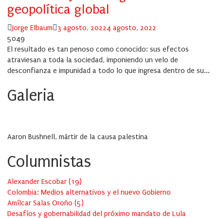
geopolítica global
Author
Posted
Jorge Elbaum
3 agosto, 2022
4 agosto, 2022
on
5049
El resultado es tan penoso como conocido: sus efectos
atraviesan a toda la sociedad, imponiendo un velo de
desconfianza e impunidad a todo lo que ingresa dentro de su...
Galeria
Aaron Bushnell, mártir de la causa palestina
Columnistas
Alexander Escobar
(
19
)
Colombia: Medios alternativos y el nuevo Gobierno
Amílcar Salas Oroño
(
5
)
Desafíos y gobernabilidad del próximo mandato de Lula