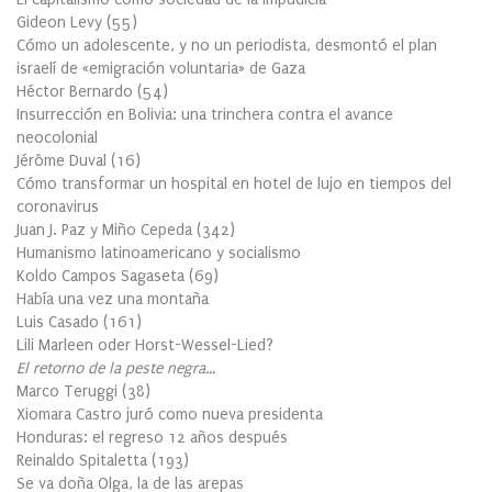
Gideon Levy
(
55
)
Cómo un adolescente, y no un periodista, desmontó el plan
israelí de «emigración voluntaria» de Gaza
Héctor Bernardo
(
54
)
Insurrección en Bolivia: una trinchera contra el avance
neocolonial
Jérôme Duval
(
16
)
Cómo transformar un hospital en hotel de lujo en tiempos del
coronavirus
Juan J. Paz y Miño Cepeda
(
342
)
Humanismo latinoamericano y socialismo
Koldo Campos Sagaseta
(
69
)
Había una vez una montaña
Luis Casado
(
161
)
Lili Marleen oder Horst-Wessel-Lied?
El retorno de la peste negra…
Marco Teruggi
(
38
)
Xiomara Castro juró como nueva presidenta
Honduras: el regreso 12 años después
Reinaldo Spitaletta
(
193
)
Se va doña Olga, la de las arepas