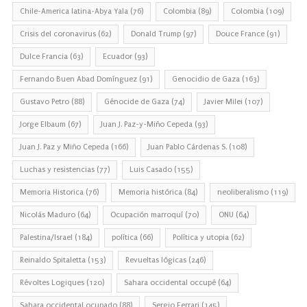
Chile-America latina-Abya Yala
(76)
Colombia
(89)
Colombia
(109)
Crisis del coronavirus
(62)
Donald Trump
(97)
Douce France
(91)
Dulce Francia
(63)
Ecuador
(93)
Fernando Buen Abad Domínguez
(91)
Genocidio de Gaza
(163)
Gustavo Petro
(88)
Génocide de Gaza
(74)
Javier Milei
(107)
Jorge Elbaum
(67)
Juan J. Paz-y-Miño Cepeda
(93)
Juan J. Paz y Miño Cepeda
(166)
Juan Pablo Cárdenas S.
(108)
Luchas y resistencias
(77)
Luis Casado
(155)
Memoria Historica
(76)
Memoria histórica
(84)
neoliberalismo
(119)
Nicolás Maduro
(64)
Ocupación marroquí
(70)
ONU
(64)
Palestina/Israel
(184)
política
(66)
Política y utopia
(62)
Reinaldo Spitaletta
(153)
Revueltas lógicas
(246)
Révoltes Logiques
(120)
Sahara occidental occupé
(64)
Sahara occidental ocupado
(88)
Sergio Ferrari
(145)