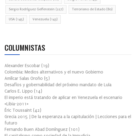
Sergio Rodríguez Gelfenstein
(227)
Terrorismo de Estado
(80)
USA
(145)
Venezuela
(143)
COLUMNISTAS
Alexander Escobar
(
19
)
Colombia: Medios alternativos y el nuevo Gobierno
Amílcar Salas Oroño
(
5
)
Desafíos y gobernabilidad del próximo mandato de Lula
Carlos E. Lippo
(
14
)
El imperio está tratando de aplicar en Venezuela el escenario
«Libia-2011»
Éric Toussaint
(
42
)
Grecia 2015 | De la esperanza a la capitulación | Lecciones para el
futuro
Fernando Buen Abad Domínguez
(
101
)
El capitalismo como sociedad de la Impudicia