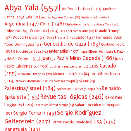
Abya Yala
(557)
América Latina
(110)
América
Latina-Abya yala
(85)
Andrés Figueroa Cornejo
(68)
Análisis político
(65)
Argentina
(147)
Chile
(146)
Chile-America latina-Abya Yala
(76)
Colombia
(109)
Colombia
(89)
Donald Trump
Crisis del coronavirus
(62)
(97)
Douce France
(91)
Ecuador
(93)
Fernando Buen
Dulce Francia
(63)
Genocidio de Gaza
(163)
Abad Domínguez
(91)
Gustavo Petro
Javier Milei
(107)
(88)
Juan J. Paz-
Génocide de Gaza
(74)
Jorge Elbaum
(67)
Juan J. Paz y Miño Cepeda
(166)
Juan
y-Miño Cepeda
(93)
Luis Casado
Pablo Cárdenas S.
(108)
Luchas y resistencias
(77)
(155)
neoliberalismo
Memoria Historica
(76)
Memoria histórica
(84)
(119)
Ocupación marroquí
(70)
Nicolás Maduro
(64)
ONU
(64)
Palestina/Israel
(184)
Reinaldo
política
(66)
Política y utopia
(62)
Revueltas lógicas
(246)
Spitaletta
(153)
Révoltes
Logiques
(120)
Sahara occidental ocupado
Sahara occidental occupé
(64)
Sergio Rodríguez
Sergio Ferrari
(145)
(88)
Gelfenstein
(227)
USA
(145)
Terrorismo de Estado
(80)
Venezuela
(143)