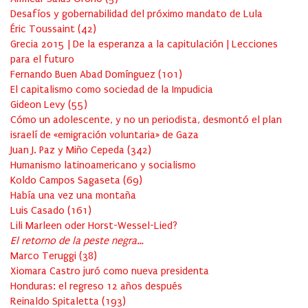
Desafíos y gobernabilidad del próximo mandato de Lula
Éric Toussaint
(
42
)
Grecia 2015 | De la esperanza a la capitulación | Lecciones
para el futuro
Fernando Buen Abad Domínguez
(
101
)
El capitalismo como sociedad de la Impudicia
Gideon Levy
(
55
)
Cómo un adolescente, y no un periodista, desmontó el plan
israelí de «emigración voluntaria» de Gaza
Juan J. Paz y Miño Cepeda
(
342
)
Humanismo latinoamericano y socialismo
Koldo Campos Sagaseta
(
69
)
Había una vez una montaña
Luis Casado
(
161
)
Lili Marleen oder Horst-Wessel-Lied?
El retorno de la peste negra…
Marco Teruggi
(
38
)
Xiomara Castro juró como nueva presidenta
Honduras: el regreso 12 años después
Reinaldo Spitaletta
(
193
)