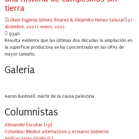
tierra
Author
Post
Lilliam Eugenia Gómez Álvarez & Alejandro Henao Salazar
31
on
diciembre, 2021
1 enero, 2022
9340
Resulta evidente que las últimas dos décadas la ampliación en
la superficie productiva se ha concentrado en las UPAs de
mayor tamaño.
Galeria
Aaron Bushnell, mártir de la causa palestina
Columnistas
Alexander Escobar
(
19
)
Colombia: Medios alternativos y el nuevo Gobierno
Amílcar Salas Oroño
(
5
)