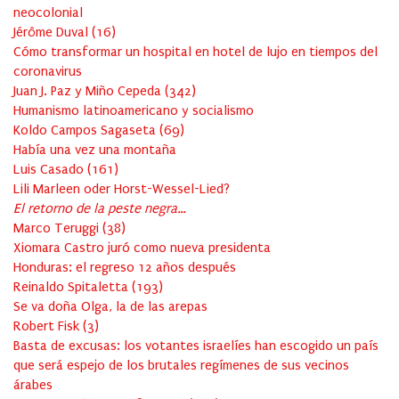
neocolonial
Jérôme Duval
(
16
)
Cómo transformar un hospital en hotel de lujo en tiempos del
coronavirus
Juan J. Paz y Miño Cepeda
(
342
)
Humanismo latinoamericano y socialismo
Koldo Campos Sagaseta
(
69
)
Había una vez una montaña
Luis Casado
(
161
)
Lili Marleen oder Horst-Wessel-Lied?
El retorno de la peste negra…
Marco Teruggi
(
38
)
Xiomara Castro juró como nueva presidenta
Honduras: el regreso 12 años después
Reinaldo Spitaletta
(
193
)
Se va doña Olga, la de las arepas
Robert Fisk
(
3
)
Basta de excusas: los votantes israelíes han escogido un país
que será espejo de los brutales regímenes de sus vecinos
árabes