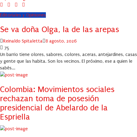
Editoriales y Opiniones
Se va doña Olga, la de las arepas
Author
Posted
Reinaldo Spitaletta
8 agosto, 2026
on
75
Un barrio tiene olores, sabores, colores, aceras, antejardines, casas
y gente que las habita. Son los vecinos. El próximo, ese a quien le
sabés...
Colombia: Movimientos sociales
rechazan toma de posesión
presidencial de Abelardo de la
Espriella