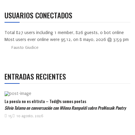
USUARIOS CONECTADOS
Total
827
users including
1
member,
826
guests,
0
bot online
Most users ever online were
9512
, on 8 mayo, 2026 @ 3:59 pm
Fausto Giudice
ENTRADAS RECIENTES
La poesía no es elitista – Tod@s somos poetas
Silvio Talamo en conversación con Milena Rampoldi sobre ProMosaik Poetry
15
10 agosto, 2026