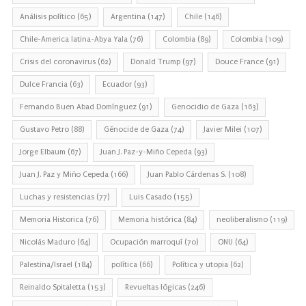
Análisis político
(65)
Argentina
(147)
Chile
(146)
Chile-America latina-Abya Yala
(76)
Colombia
(89)
Colombia
(109)
Crisis del coronavirus
(62)
Donald Trump
(97)
Douce France
(91)
Dulce Francia
(63)
Ecuador
(93)
Fernando Buen Abad Domínguez
(91)
Genocidio de Gaza
(163)
Gustavo Petro
(88)
Génocide de Gaza
(74)
Javier Milei
(107)
Jorge Elbaum
(67)
Juan J. Paz-y-Miño Cepeda
(93)
Juan J. Paz y Miño Cepeda
(166)
Juan Pablo Cárdenas S.
(108)
Luchas y resistencias
(77)
Luis Casado
(155)
Memoria Historica
(76)
Memoria histórica
(84)
neoliberalismo
(119)
Nicolás Maduro
(64)
Ocupación marroquí
(70)
ONU
(64)
Palestina/Israel
(184)
política
(66)
Política y utopia
(62)
Reinaldo Spitaletta
(153)
Revueltas lógicas
(246)