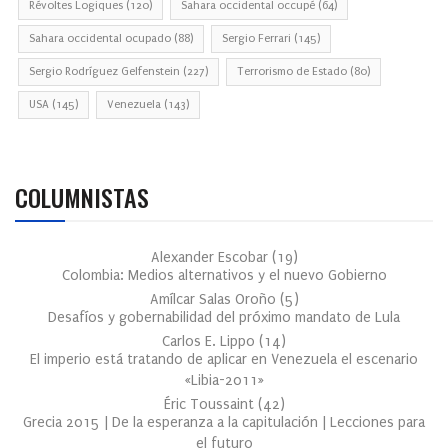
Révoltes Logiques
(120)
Sahara occidental occupé
(64)
Sahara occidental ocupado
(88)
Sergio Ferrari
(145)
Sergio Rodríguez Gelfenstein
(227)
Terrorismo de Estado
(80)
USA
(145)
Venezuela
(143)
COLUMNISTAS
Alexander Escobar
(
19
)
Colombia: Medios alternativos y el nuevo Gobierno
Amílcar Salas Oroño
(
5
)
Desafíos y gobernabilidad del próximo mandato de Lula
Carlos E. Lippo
(
14
)
El imperio está tratando de aplicar en Venezuela el escenario
«Libia-2011»
Éric Toussaint
(
42
)
Grecia 2015 | De la esperanza a la capitulación | Lecciones para
el futuro