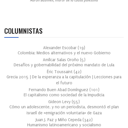
Aaron Bushnell, mártir de la causa palestina
COLUMNISTAS
Alexander Escobar
(
19
)
Colombia: Medios alternativos y el nuevo Gobierno
Amílcar Salas Oroño
(
5
)
Desafíos y gobernabilidad del próximo mandato de Lula
Éric Toussaint
(
42
)
Grecia 2015 | De la esperanza a la capitulación | Lecciones para
el futuro
Fernando Buen Abad Domínguez
(
101
)
El capitalismo como sociedad de la Impudicia
Gideon Levy
(
55
)
Cómo un adolescente, y no un periodista, desmontó el plan
israelí de «emigración voluntaria» de Gaza
Juan J. Paz y Miño Cepeda
(
342
)
Humanismo latinoamericano y socialismo