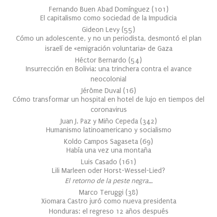
Fernando Buen Abad Domínguez
(
101
)
El capitalismo como sociedad de la Impudicia
Gideon Levy
(
55
)
Cómo un adolescente, y no un periodista, desmontó el plan
israelí de «emigración voluntaria» de Gaza
Héctor Bernardo
(
54
)
Insurrección en Bolivia: una trinchera contra el avance
neocolonial
Jérôme Duval
(
16
)
Cómo transformar un hospital en hotel de lujo en tiempos del
coronavirus
Juan J. Paz y Miño Cepeda
(
342
)
Humanismo latinoamericano y socialismo
Koldo Campos Sagaseta
(
69
)
Había una vez una montaña
Luis Casado
(
161
)
Lili Marleen oder Horst-Wessel-Lied?
El retorno de la peste negra…
Marco Teruggi
(
38
)
Xiomara Castro juró como nueva presidenta
Honduras: el regreso 12 años después