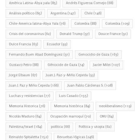
América Latina-Abya yala
(85)
Andrés Figueroa Cornejo
(68)
Análisis político
(65)
Argentina
(147)
Chile
(146)
Chile-America latina-Abya Yala
(76)
Colombia
(88)
Colombia
(109)
Crisis del coronavirus
(62)
Donald Trump
(97)
Douce France
(91)
Dulce Francia
(63)
Ecuador
(93)
Fernando Buen Abad Domínguez
(91)
Genocidio de Gaza
(163)
Gustavo Petro
(88)
Génocide de Gaza
(74)
Javier Milei
(107)
Jorge Elbaum
(67)
Juan J. Paz-y-Miño Cepeda
(93)
Juan J. Paz y Miño Cepeda
(166)
Juan Pablo Cárdenas S.
(108)
Luchas y resistencias
(77)
Luis Casado
(155)
Memoria Historica
(76)
Memoria histórica
(84)
neoliberalismo
(119)
Nicolás Maduro
(64)
Ocupación marroquí
(70)
ONU
(64)
Palestina/Israel
(184)
política
(66)
Política y utopia
(62)
Reinaldo Spitaletta
(152)
Revueltas lógicas
(246)