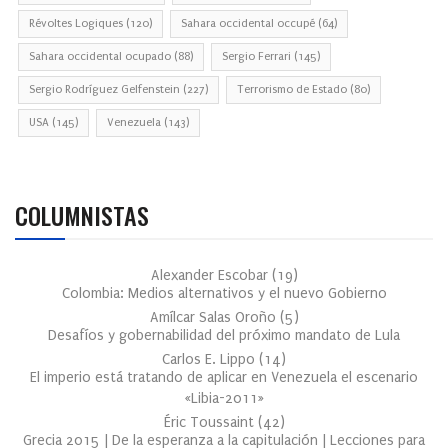
Révoltes Logiques
(120)
Sahara occidental occupé
(64)
Sahara occidental ocupado
(88)
Sergio Ferrari
(145)
Sergio Rodríguez Gelfenstein
(227)
Terrorismo de Estado
(80)
USA
(145)
Venezuela
(143)
COLUMNISTAS
Alexander Escobar
(
19
)
Colombia: Medios alternativos y el nuevo Gobierno
Amílcar Salas Oroño
(
5
)
Desafíos y gobernabilidad del próximo mandato de Lula
Carlos E. Lippo
(
14
)
El imperio está tratando de aplicar en Venezuela el escenario
«Libia-2011»
Éric Toussaint
(
42
)
Grecia 2015 | De la esperanza a la capitulación | Lecciones para