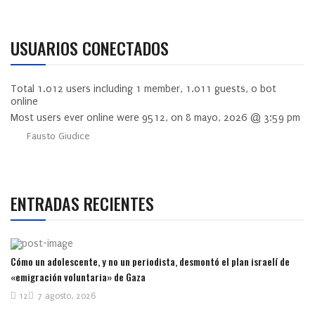
USUARIOS CONECTADOS
Total
1.012
users including
1
member,
1.011
guests,
0
bot
online
Most users ever online were
9512
, on 8 mayo, 2026 @ 3:59 pm
Fausto Giudice
ENTRADAS RECIENTES
Cómo un adolescente, y no un periodista, desmontó el plan israelí de
«emigración voluntaria» de Gaza
12
7 agosto, 2026