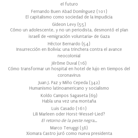
el futuro
Fernando Buen Abad Domínguez
(
101
)
El capitalismo como sociedad de la Impudicia
Gideon Levy
(
55
)
Cómo un adolescente, y no un periodista, desmontó el plan
israelí de «emigración voluntaria» de Gaza
Héctor Bernardo
(
54
)
Insurrección en Bolivia: una trinchera contra el avance
neocolonial
Jérôme Duval
(
16
)
Cómo transformar un hospital en hotel de lujo en tiempos del
coronavirus
Juan J. Paz y Miño Cepeda
(
342
)
Humanismo latinoamericano y socialismo
Koldo Campos Sagaseta
(
69
)
Había una vez una montaña
Luis Casado
(
161
)
Lili Marleen oder Horst-Wessel-Lied?
El retorno de la peste negra…
Marco Teruggi
(
38
)
Xiomara Castro juró como nueva presidenta