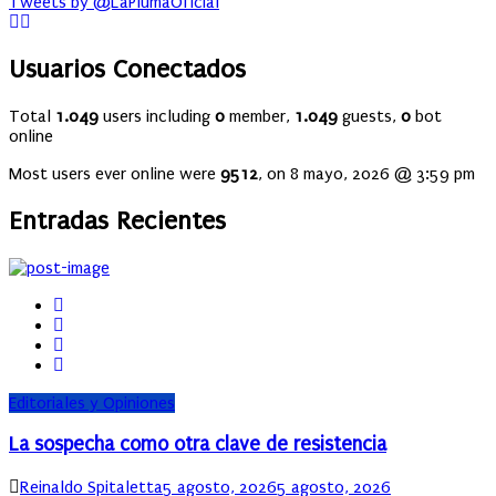
Tweets by @LaPlumaOficial
Usuarios Conectados
Total
1.049
users including
0
member,
1.049
guests,
0
bot
online
Most users ever online were
9512
, on 8 mayo, 2026 @ 3:59 pm
Entradas Recientes
Editoriales y Opiniones
La sospecha como otra clave de resistencia
Author
Posted
Reinaldo Spitaletta
5 agosto, 2026
5 agosto, 2026