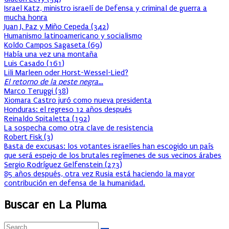
Israel Katz, ministro israelí de Defensa y criminal de guerra a
mucha honra
Juan J. Paz y Miño Cepeda
(
342
)
Humanismo latinoamericano y socialismo
Koldo Campos Sagaseta
(
69
)
Había una vez una montaña
Luis Casado
(
161
)
Lili Marleen oder Horst-Wessel-Lied?
El retorno de la peste negra…
Marco Teruggi
(
38
)
Xiomara Castro juró como nueva presidenta
Honduras: el regreso 12 años después
Reinaldo Spitaletta
(
192
)
La sospecha como otra clave de resistencia
Robert Fisk
(
3
)
Basta de excusas: los votantes israelíes han escogido un país
que será espejo de los brutales regímenes de sus vecinos árabes
Sergio Rodríguez Gelfenstein
(
273
)
85 años después, otra vez Rusia está haciendo la mayor
contribución en defensa de la humanidad.
Buscar en La Pluma