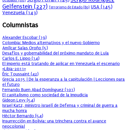
ocupado
(88)
Gelfenstein
(227)
USA
(145)
Terrorismo de Estado
(80)
Venezuela
(143)
Columnistas
Alexander Escobar
(
19
)
Colombia: Medios alternativos y el nuevo Gobierno
Amílcar Salas Oroño
(
5
)
Desafíos y gobernabilidad del próximo mandato de Lula
Carlos E. Lippo
(
14
)
El imperio está tratando de aplicar en Venezuela el escenario
«Libia-2011»
Éric Toussaint
(
42
)
Grecia 2015 | De la esperanza a la capitulación | Lecciones para
el futuro
Fernando Buen Abad Domínguez
(
101
)
El capitalismo como sociedad de la Impudicia
Gideon Levy
(
54
)
Israel Katz, ministro israelí de Defensa y criminal de guerra a
mucha honra
Héctor Bernardo
(
54
)
Insurrección en Bolivia: una trinchera contra el avance
neocolonial