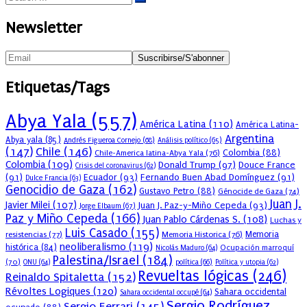
Newsletter
Etiquetas/Tags
Abya Yala
(557)
América Latina
(110)
América Latina-
Argentina
Abya yala
(85)
Andrés Figueroa Cornejo
(68)
Análisis político
(65)
(147)
Chile
(146)
Colombia
(88)
Chile-America latina-Abya Yala
(76)
Colombia
(109)
Donald Trump
(97)
Douce France
Crisis del coronavirus
(62)
(91)
Ecuador
(93)
Fernando Buen Abad Domínguez
(91)
Dulce Francia
(63)
Genocidio de Gaza
(162)
Gustavo Petro
(88)
Génocide de Gaza
(74)
Juan J.
Javier Milei
(107)
Juan J. Paz-y-Miño Cepeda
(93)
Jorge Elbaum
(67)
Paz y Miño Cepeda
(166)
Juan Pablo Cárdenas S.
(108)
Luchas y
Luis Casado
(155)
resistencias
(77)
Memoria Historica
(76)
Memoria
neoliberalismo
(119)
histórica
(84)
Ocupación marroquí
Nicolás Maduro
(64)
Palestina/Israel
(184)
(70)
política
(66)
ONU
(64)
Política y utopia
(62)
Revueltas lógicas
(246)
Reinaldo Spitaletta
(152)
Révoltes Logiques
(120)
Sahara occidental
Sahara occidental occupé
(64)
Sergio Rodríguez
Sergio Ferrari
(145)