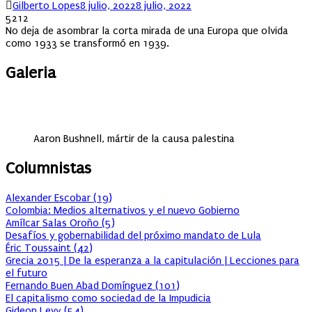
Author
Posted
Gilberto Lopes
8 julio, 2022
8 julio, 2022
on
5212
No deja de asombrar la corta mirada de una Europa que olvida
como 1933 se transformó en 1939.
Galeria
Aaron Bushnell, mártir de la causa palestina
Columnistas
Alexander Escobar
(
19
)
Colombia: Medios alternativos y el nuevo Gobierno
Amílcar Salas Oroño
(
5
)
Desafíos y gobernabilidad del próximo mandato de Lula
Éric Toussaint
(
42
)
Grecia 2015 | De la esperanza a la capitulación | Lecciones para
el futuro
Fernando Buen Abad Domínguez
(
101
)
El capitalismo como sociedad de la Impudicia
Gideon Levy
(
54
)