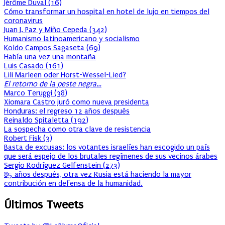
Jérôme Duval
(
16
)
Cómo transformar un hospital en hotel de lujo en tiempos del
coronavirus
Juan J. Paz y Miño Cepeda
(
342
)
Humanismo latinoamericano y socialismo
Koldo Campos Sagaseta
(
69
)
Había una vez una montaña
Luis Casado
(
161
)
Lili Marleen oder Horst-Wessel-Lied?
El retorno de la peste negra…
Marco Teruggi
(
38
)
Xiomara Castro juró como nueva presidenta
Honduras: el regreso 12 años después
Reinaldo Spitaletta
(
192
)
La sospecha como otra clave de resistencia
Robert Fisk
(
3
)
Basta de excusas: los votantes israelíes han escogido un país
que será espejo de los brutales regímenes de sus vecinos árabes
Sergio Rodríguez Gelfenstein
(
273
)
85 años después, otra vez Rusia está haciendo la mayor
contribución en defensa de la humanidad.
Últimos Tweets