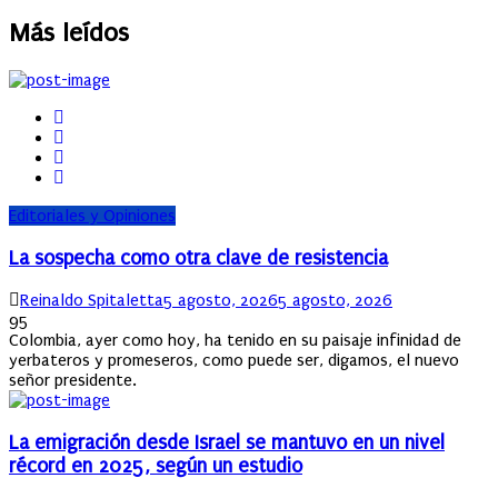
Más leídos
Editoriales y Opiniones
La sospecha como otra clave de resistencia
Author
Posted
Reinaldo Spitaletta
5 agosto, 2026
5 agosto, 2026
on
95
Colombia, ayer como hoy, ha tenido en su paisaje infinidad de
yerbateros y promeseros, como puede ser, digamos, el nuevo
señor presidente.
La emigración desde Israel se mantuvo en un nivel
récord en 2025, según un estudio