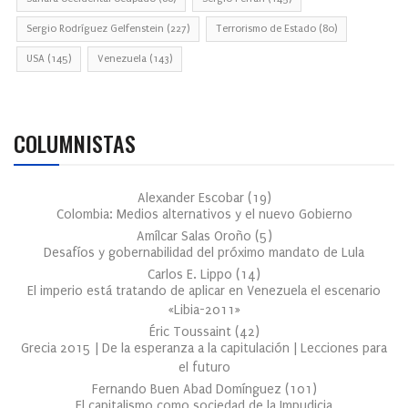
Sergio Rodríguez Gelfenstein
(227)
Terrorismo de Estado
(80)
USA
(145)
Venezuela
(143)
COLUMNISTAS
Alexander Escobar
(
19
)
Colombia: Medios alternativos y el nuevo Gobierno
Amílcar Salas Oroño
(
5
)
Desafíos y gobernabilidad del próximo mandato de Lula
Carlos E. Lippo
(
14
)
El imperio está tratando de aplicar en Venezuela el escenario
«Libia-2011»
Éric Toussaint
(
42
)
Grecia 2015 | De la esperanza a la capitulación | Lecciones para
el futuro
Fernando Buen Abad Domínguez
(
101
)
El capitalismo como sociedad de la Impudicia