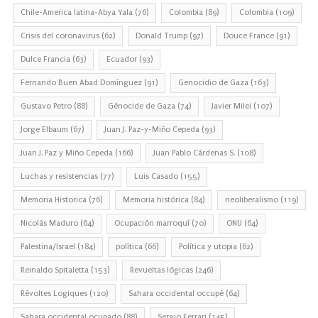
Chile-America latina-Abya Yala
(76)
Colombia
(89)
Colombia
(109)
Crisis del coronavirus
(62)
Donald Trump
(97)
Douce France
(91)
Dulce Francia
(63)
Ecuador
(93)
Fernando Buen Abad Domínguez
(91)
Genocidio de Gaza
(163)
Gustavo Petro
(88)
Génocide de Gaza
(74)
Javier Milei
(107)
Jorge Elbaum
(67)
Juan J. Paz-y-Miño Cepeda
(93)
Juan J. Paz y Miño Cepeda
(166)
Juan Pablo Cárdenas S.
(108)
Luchas y resistencias
(77)
Luis Casado
(155)
Memoria Historica
(76)
Memoria histórica
(84)
neoliberalismo
(119)
Nicolás Maduro
(64)
Ocupación marroquí
(70)
ONU
(64)
Palestina/Israel
(184)
política
(66)
Política y utopia
(62)
Reinaldo Spitaletta
(153)
Revueltas lógicas
(246)
Révoltes Logiques
(120)
Sahara occidental occupé
(64)
Sahara occidental ocupado
(88)
Sergio Ferrari
(145)