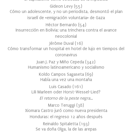
Gideon Levy
(
55
)
Cómo un adolescente, y no un periodista, desmontó el plan
israelí de «emigración voluntaria» de Gaza
Héctor Bernardo
(
54
)
Insurrección en Bolivia: una trinchera contra el avance
neocolonial
Jérôme Duval
(
16
)
Cómo transformar un hospital en hotel de lujo en tiempos del
coronavirus
Juan J. Paz y Miño Cepeda
(
342
)
Humanismo latinoamericano y socialismo
Koldo Campos Sagaseta
(
69
)
Había una vez una montaña
Luis Casado
(
161
)
Lili Marleen oder Horst-Wessel-Lied?
El retorno de la peste negra…
Marco Teruggi
(
38
)
Xiomara Castro juró como nueva presidenta
Honduras: el regreso 12 años después
Reinaldo Spitaletta
(
193
)
Se va doña Olga, la de las arepas