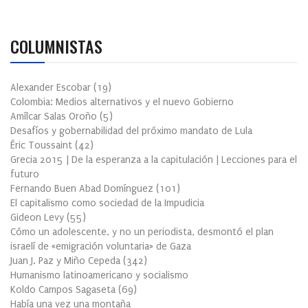
COLUMNISTAS
Alexander Escobar
(
19
)
Colombia: Medios alternativos y el nuevo Gobierno
Amílcar Salas Oroño
(
5
)
Desafíos y gobernabilidad del próximo mandato de Lula
Éric Toussaint
(
42
)
Grecia 2015 | De la esperanza a la capitulación | Lecciones para el
futuro
Fernando Buen Abad Domínguez
(
101
)
El capitalismo como sociedad de la Impudicia
Gideon Levy
(
55
)
Cómo un adolescente, y no un periodista, desmontó el plan
israelí de «emigración voluntaria» de Gaza
Juan J. Paz y Miño Cepeda
(
342
)
Humanismo latinoamericano y socialismo
Koldo Campos Sagaseta
(
69
)
Había una vez una montaña