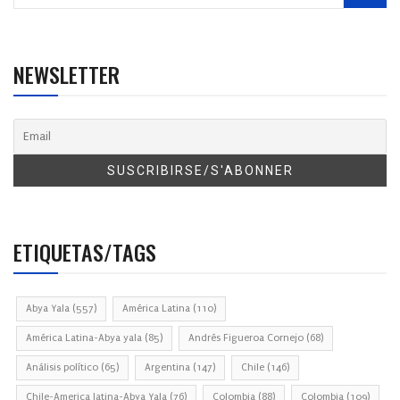
NEWSLETTER
ETIQUETAS/TAGS
Abya Yala
(557)
América Latina
(110)
América Latina-Abya yala
(85)
Andrés Figueroa Cornejo
(68)
Análisis político
(65)
Argentina
(147)
Chile
(146)
Chile-America latina-Abya Yala
(76)
Colombia
(88)
Colombia
(109)