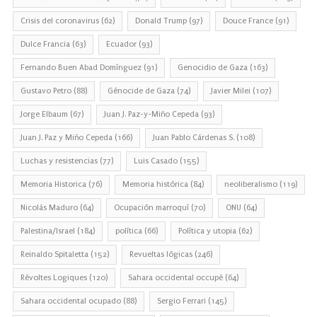
Crisis del coronavirus
(62)
Donald Trump
(97)
Douce France
(91)
Dulce Francia
(63)
Ecuador
(93)
Fernando Buen Abad Domínguez
(91)
Genocidio de Gaza
(163)
Gustavo Petro
(88)
Génocide de Gaza
(74)
Javier Milei
(107)
Jorge Elbaum
(67)
Juan J. Paz-y-Miño Cepeda
(93)
Juan J. Paz y Miño Cepeda
(166)
Juan Pablo Cárdenas S.
(108)
Luchas y resistencias
(77)
Luis Casado
(155)
Memoria Historica
(76)
Memoria histórica
(84)
neoliberalismo
(119)
Nicolás Maduro
(64)
Ocupación marroquí
(70)
ONU
(64)
Palestina/Israel
(184)
política
(66)
Política y utopia
(62)
Reinaldo Spitaletta
(152)
Revueltas lógicas
(246)
Révoltes Logiques
(120)
Sahara occidental occupé
(64)
Sahara occidental ocupado
(88)
Sergio Ferrari
(145)