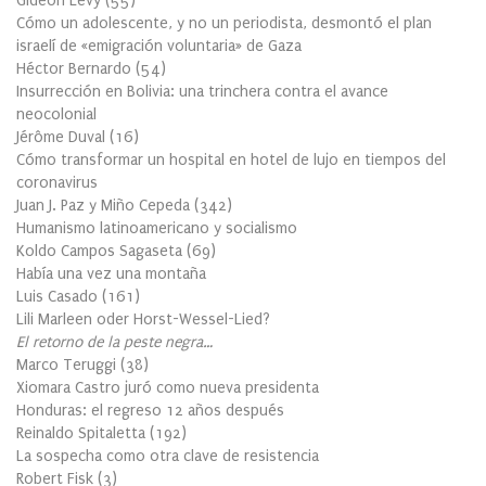
Gideon Levy
(
55
)
Cómo un adolescente, y no un periodista, desmontó el plan
israelí de «emigración voluntaria» de Gaza
Héctor Bernardo
(
54
)
Insurrección en Bolivia: una trinchera contra el avance
neocolonial
Jérôme Duval
(
16
)
Cómo transformar un hospital en hotel de lujo en tiempos del
coronavirus
Juan J. Paz y Miño Cepeda
(
342
)
Humanismo latinoamericano y socialismo
Koldo Campos Sagaseta
(
69
)
Había una vez una montaña
Luis Casado
(
161
)
Lili Marleen oder Horst-Wessel-Lied?
El retorno de la peste negra…
Marco Teruggi
(
38
)
Xiomara Castro juró como nueva presidenta
Honduras: el regreso 12 años después
Reinaldo Spitaletta
(
192
)
La sospecha como otra clave de resistencia
Robert Fisk
(
3
)