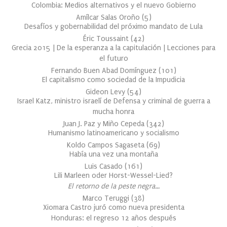
Colombia: Medios alternativos y el nuevo Gobierno
Amílcar Salas Oroño
(
5
)
Desafíos y gobernabilidad del próximo mandato de Lula
Éric Toussaint
(
42
)
Grecia 2015 | De la esperanza a la capitulación | Lecciones para
el futuro
Fernando Buen Abad Domínguez
(
101
)
El capitalismo como sociedad de la Impudicia
Gideon Levy
(
54
)
Israel Katz, ministro israelí de Defensa y criminal de guerra a
mucha honra
Juan J. Paz y Miño Cepeda
(
342
)
Humanismo latinoamericano y socialismo
Koldo Campos Sagaseta
(
69
)
Había una vez una montaña
Luis Casado
(
161
)
Lili Marleen oder Horst-Wessel-Lied?
El retorno de la peste negra…
Marco Teruggi
(
38
)
Xiomara Castro juró como nueva presidenta
Honduras: el regreso 12 años después