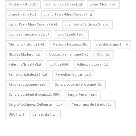
Gustavo Petro
(88)
Génocide de Gaza
(74)
Javier Milei
(107)
Jorge Elbaum
(67)
Juan J. Paz-y-Miño Cepeda
(93)
Juan J. Paz y Miño Cepeda
(166)
Juan Pablo Cárdenas S.
(108)
Luchas y resistencias
(77)
Luis Casado
(155)
Memoria Historica
(76)
Memoria histórica
(84)
neoliberalismo
(119)
Nicolás Maduro
(64)
Ocupación marroquí
(70)
ONU
(64)
Palestina/Israel
(184)
política
(66)
Política y utopia
(62)
Reinaldo Spitaletta
(152)
Revueltas lógicas
(246)
Révoltes Logiques
(120)
Sahara occidental occupé
(64)
Sahara occidental ocupado
(88)
Sergio Ferrari
(145)
Sergio Rodríguez Gelfenstein
(227)
Terrorismo de Estado
(80)
USA
(145)
Venezuela
(143)