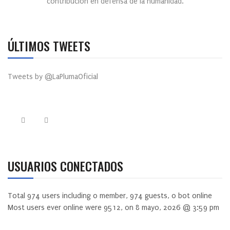
contribución en defensa de la humanidad.
ÚLTIMOS TWEETS
Tweets by @LaPlumaOficial
USUARIOS CONECTADOS
Total
974
users including
0
member,
974
guests,
0
bot online
Most users ever online were
9512
, on 8 mayo, 2026 @ 3:59 pm