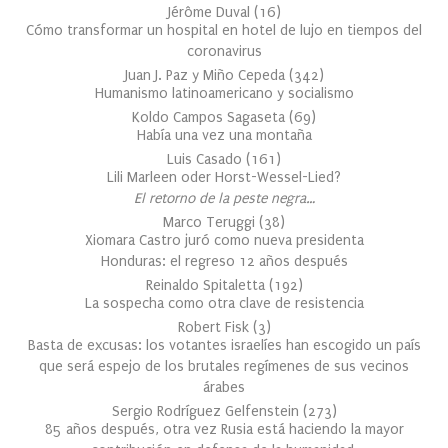
Jérôme Duval
(
16
)
Cómo transformar un hospital en hotel de lujo en tiempos del
coronavirus
Juan J. Paz y Miño Cepeda
(
342
)
Humanismo latinoamericano y socialismo
Koldo Campos Sagaseta
(
69
)
Había una vez una montaña
Luis Casado
(
161
)
Lili Marleen oder Horst-Wessel-Lied?
El retorno de la peste negra…
Marco Teruggi
(
38
)
Xiomara Castro juró como nueva presidenta
Honduras: el regreso 12 años después
Reinaldo Spitaletta
(
192
)
La sospecha como otra clave de resistencia
Robert Fisk
(
3
)
Basta de excusas: los votantes israelíes han escogido un país
que será espejo de los brutales regímenes de sus vecinos
árabes
Sergio Rodríguez Gelfenstein
(
273
)
85 años después, otra vez Rusia está haciendo la mayor