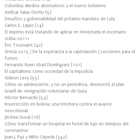
Colombia: Medios alternativos y el nuevo Gobierno
Amílcar Salas Oroño
(
5
)
Desafíos y gobernabilidad del próximo mandato de Lula
Carlos E. Lippo
(
14
)
El imperio está tratando de aplicar en Venezuela el escenario
«Libia-2011»
Éric Toussaint
(
42
)
Grecia 2015 | De la esperanza a la capitulación | Lecciones para el
futuro
Fernando Buen Abad Domínguez
(
101
)
El capitalismo como sociedad de la Impudicia
Gideon Levy
(
55
)
Cómo un adolescente, y no un periodista, desmontó el plan
israelí de «emigración voluntaria» de Gaza
Héctor Bernardo
(
54
)
Insurrección en Bolivia: una trinchera contra el avance
neocolonial
Jérôme Duval
(
16
)
Cómo transformar un hospital en hotel de lujo en tiempos del
coronavirus
Juan J. Paz y Miño Cepeda
(
342
)