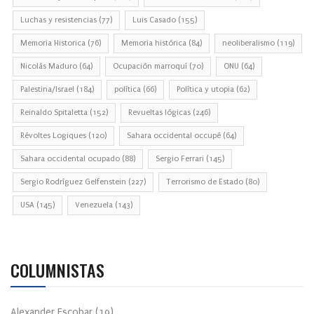
Luchas y resistencias
(77)
Luis Casado
(155)
Memoria Historica
(76)
Memoria histórica
(84)
neoliberalismo
(119)
Nicolás Maduro
(64)
Ocupación marroquí
(70)
ONU
(64)
Palestina/Israel
(184)
política
(66)
Política y utopia
(62)
Reinaldo Spitaletta
(152)
Revueltas lógicas
(246)
Révoltes Logiques
(120)
Sahara occidental occupé
(64)
Sahara occidental ocupado
(88)
Sergio Ferrari
(145)
Sergio Rodríguez Gelfenstein
(227)
Terrorismo de Estado
(80)
USA
(145)
Venezuela
(143)
COLUMNISTAS
Alexander Escobar
(
19
)