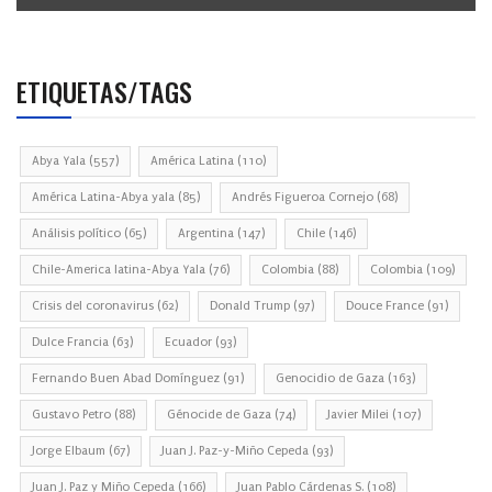
ETIQUETAS/TAGS
Abya Yala
(557)
América Latina
(110)
América Latina-Abya yala
(85)
Andrés Figueroa Cornejo
(68)
Análisis político
(65)
Argentina
(147)
Chile
(146)
Chile-America latina-Abya Yala
(76)
Colombia
(88)
Colombia
(109)
Crisis del coronavirus
(62)
Donald Trump
(97)
Douce France
(91)
Dulce Francia
(63)
Ecuador
(93)
Fernando Buen Abad Domínguez
(91)
Genocidio de Gaza
(163)
Gustavo Petro
(88)
Génocide de Gaza
(74)
Javier Milei
(107)
Jorge Elbaum
(67)
Juan J. Paz-y-Miño Cepeda
(93)
Juan J. Paz y Miño Cepeda
(166)
Juan Pablo Cárdenas S.
(108)