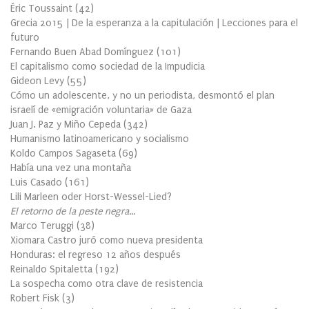
Éric Toussaint
(
42
)
Grecia 2015 | De la esperanza a la capitulación | Lecciones para el
futuro
Fernando Buen Abad Domínguez
(
101
)
El capitalismo como sociedad de la Impudicia
Gideon Levy
(
55
)
Cómo un adolescente, y no un periodista, desmontó el plan
israelí de «emigración voluntaria» de Gaza
Juan J. Paz y Miño Cepeda
(
342
)
Humanismo latinoamericano y socialismo
Koldo Campos Sagaseta
(
69
)
Había una vez una montaña
Luis Casado
(
161
)
Lili Marleen oder Horst-Wessel-Lied?
El retorno de la peste negra…
Marco Teruggi
(
38
)
Xiomara Castro juró como nueva presidenta
Honduras: el regreso 12 años después
Reinaldo Spitaletta
(
192
)
La sospecha como otra clave de resistencia
Robert Fisk
(
3
)