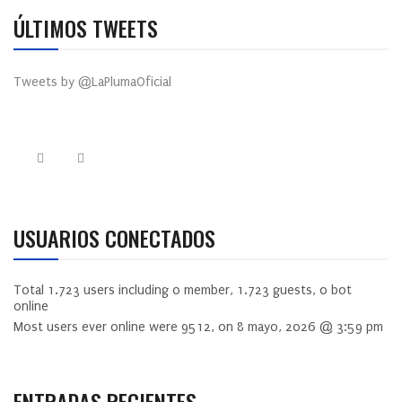
ÚLTIMOS TWEETS
Tweets by @LaPlumaOficial
USUARIOS CONECTADOS
Total
1.723
users including
0
member,
1.723
guests,
0
bot
online
Most users ever online were
9512
, on 8 mayo, 2026 @ 3:59 pm
ENTRADAS RECIENTES