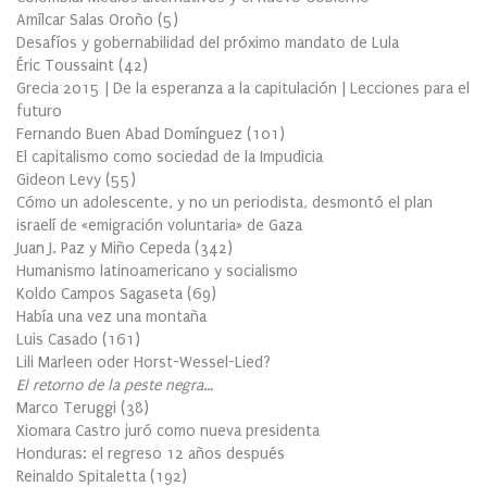
Amílcar Salas Oroño
(
5
)
Desafíos y gobernabilidad del próximo mandato de Lula
Éric Toussaint
(
42
)
Grecia 2015 | De la esperanza a la capitulación | Lecciones para el
futuro
Fernando Buen Abad Domínguez
(
101
)
El capitalismo como sociedad de la Impudicia
Gideon Levy
(
55
)
Cómo un adolescente, y no un periodista, desmontó el plan
israelí de «emigración voluntaria» de Gaza
Juan J. Paz y Miño Cepeda
(
342
)
Humanismo latinoamericano y socialismo
Koldo Campos Sagaseta
(
69
)
Había una vez una montaña
Luis Casado
(
161
)
Lili Marleen oder Horst-Wessel-Lied?
El retorno de la peste negra…
Marco Teruggi
(
38
)
Xiomara Castro juró como nueva presidenta
Honduras: el regreso 12 años después
Reinaldo Spitaletta
(
192
)