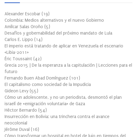
Alexander Escobar
(
19
)
Colombia: Medios alternativos y el nuevo Gobierno
Amílcar Salas Oroño
(
5
)
Desafíos y gobernabilidad del próximo mandato de Lula
Carlos E. Lippo
(
14
)
El imperio está tratando de aplicar en Venezuela el escenario
«Libia-2011»
Éric Toussaint
(
42
)
Grecia 2015 | De la esperanza a la capitulación | Lecciones para el
futuro
Fernando Buen Abad Domínguez
(
101
)
El capitalismo como sociedad de la Impudicia
Gideon Levy
(
55
)
Cómo un adolescente, y no un periodista, desmontó el plan
israelí de «emigración voluntaria» de Gaza
Héctor Bernardo
(
54
)
Insurrección en Bolivia: una trinchera contra el avance
neocolonial
Jérôme Duval
(
16
)
Cómo transformar un hospital en hotel de lujo en tiempos del