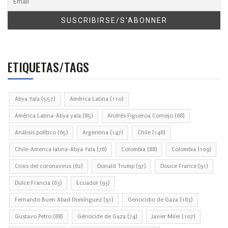
ETIQUETAS/TAGS
Abya Yala
(557)
América Latina
(110)
América Latina-Abya yala
(85)
Andrés Figueroa Cornejo
(68)
Análisis político
(65)
Argentina
(147)
Chile
(146)
Chile-America latina-Abya Yala
(76)
Colombia
(88)
Colombia
(109)
Crisis del coronavirus
(62)
Donald Trump
(97)
Douce France
(91)
Dulce Francia
(63)
Ecuador
(93)
Fernando Buen Abad Domínguez
(91)
Genocidio de Gaza
(163)
Gustavo Petro
(88)
Génocide de Gaza
(74)
Javier Milei
(107)