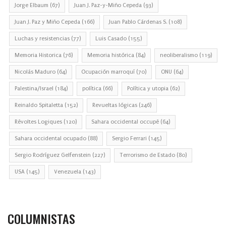
Jorge Elbaum
(67)
Juan J. Paz-y-Miño Cepeda
(93)
Juan J. Paz y Miño Cepeda
(166)
Juan Pablo Cárdenas S.
(108)
Luchas y resistencias
(77)
Luis Casado
(155)
Memoria Historica
(76)
Memoria histórica
(84)
neoliberalismo
(119)
Nicolás Maduro
(64)
Ocupación marroquí
(70)
ONU
(64)
Palestina/Israel
(184)
política
(66)
Política y utopia
(62)
Reinaldo Spitaletta
(152)
Revueltas lógicas
(246)
Révoltes Logiques
(120)
Sahara occidental occupé
(64)
Sahara occidental ocupado
(88)
Sergio Ferrari
(145)
Sergio Rodríguez Gelfenstein
(227)
Terrorismo de Estado
(80)
USA
(145)
Venezuela
(143)
COLUMNISTAS