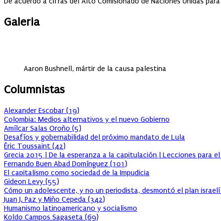
De acuerdo a cifras del Alto Comisionado de Naciones Unidas para 
Galeria
Aaron Bushnell, mártir de la causa palestina
Columnistas
Alexander Escobar
(
19
)
Colombia: Medios alternativos y el nuevo Gobierno
Amílcar Salas Oroño
(
5
)
Desafíos y gobernabilidad del próximo mandato de Lula
Éric Toussaint
(
42
)
Grecia 2015 | De la esperanza a la capitulación | Lecciones para e
Fernando Buen Abad Domínguez
(
101
)
El capitalismo como sociedad de la Impudicia
Gideon Levy
(
55
)
Cómo un adolescente, y no un periodista, desmontó el plan israelí
Juan J. Paz y Miño Cepeda
(
342
)
Humanismo latinoamericano y socialismo
Koldo Campos Sagaseta
(
69
)