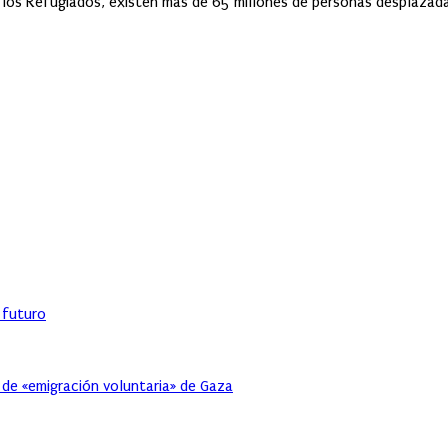
los Refugiados, existen más de 65 millones de personas desplazadas 
l futuro
 de «emigración voluntaria» de Gaza