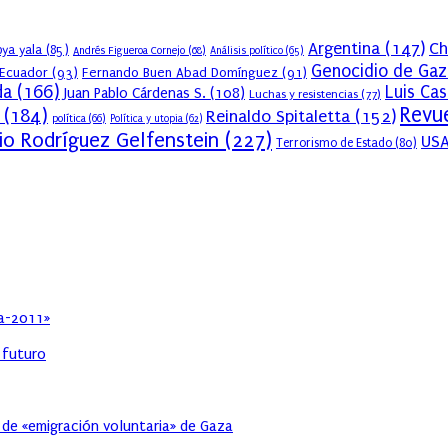
Argentina
(147)
Ch
ya yala
(85)
Andrés Figueroa Cornejo
(68)
Análisis político
(65)
Genocidio de Gaz
Ecuador
(93)
Fernando Buen Abad Domínguez
(91)
da
(166)
Luis Ca
Juan Pablo Cárdenas S.
(108)
Luchas y resistencias
(77)
Revue
(184)
Reinaldo Spitaletta
(152)
política
(66)
Política y utopia
(62)
io Rodríguez Gelfenstein
(227)
US
Terrorismo de Estado
(80)
ia-2011»
l futuro
 de «emigración voluntaria» de Gaza