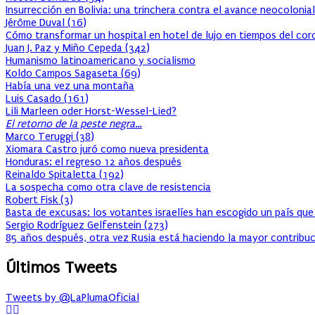
Insurrección en Bolivia: una trinchera contra el avance neocolonial
Jérôme Duval
(
16
)
Cómo transformar un hospital en hotel de lujo en tiempos del cor
Juan J. Paz y Miño Cepeda
(
342
)
Humanismo latinoamericano y socialismo
Koldo Campos Sagaseta
(
69
)
Había una vez una montaña
Luis Casado
(
161
)
Lili Marleen oder Horst-Wessel-Lied?
El retorno de la peste negra…
Marco Teruggi
(
38
)
Xiomara Castro juró como nueva presidenta
Honduras: el regreso 12 años después
Reinaldo Spitaletta
(
192
)
La sospecha como otra clave de resistencia
Robert Fisk
(
3
)
Basta de excusas: los votantes israelíes han escogido un país que
Sergio Rodríguez Gelfenstein
(
273
)
85 años después, otra vez Rusia está haciendo la mayor contribuc
Últimos Tweets
Tweets by @LaPlumaOficial