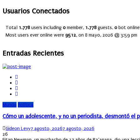
Usuarios Conectados
Total
1.778
users including
0
member,
1.778
guests,
0
bot online
Most users ever online were
9512
, on 8 mayo, 2026 @ 3:59 pm
Entradas Recientes
Mundo
Política
Cómo un adolescente, y no un periodista, desmontó el pl
Author
Posted
Gideon Levy
7 agosto, 2026
7 agosto, 2026
on
26
Eitan Newman, un muchacho de 17 años de Ra’anana, dio una lección