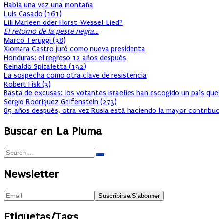
Había una vez una montaña
Luis Casado
(
161
)
Lili Marleen oder Horst-Wessel-Lied?
El retorno de la peste negra…
Marco Teruggi
(
38
)
Xiomara Castro juró como nueva presidenta
Honduras: el regreso 12 años después
Reinaldo Spitaletta
(
192
)
La sospecha como otra clave de resistencia
Robert Fisk
(
3
)
Basta de excusas: los votantes israelíes han escogido un país que
Sergio Rodríguez Gelfenstein
(
273
)
85 años después, otra vez Rusia está haciendo la mayor contribuc
Buscar en La Pluma
Newsletter
Etiquetas/Tags