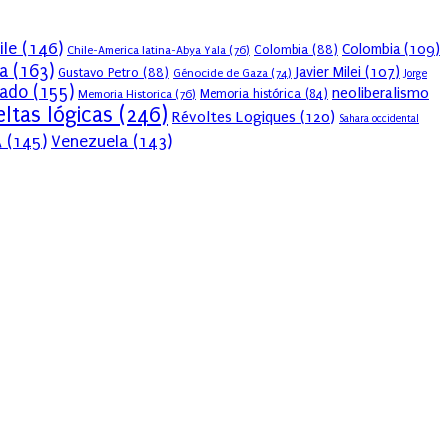
ile
(146)
Colombia
(109)
Colombia
(88)
Chile-America latina-Abya Yala
(76)
a
(163)
Javier Milei
(107)
Gustavo Petro
(88)
Génocide de Gaza
(74)
Jorge
sado
(155)
neoliberalismo
Memoria Historica
(76)
Memoria histórica
(84)
ltas lógicas
(246)
Révoltes Logiques
(120)
Sahara occidental
A
(145)
Venezuela
(143)