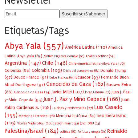
Newsletter
Etiquetas/Tags
Abya Yala
(557)
América Latina
(110)
América
Latina-Abya yala
(85)
Andrés Figueroa Cornejo
(68)
Análisis político
(65)
Argentina
(147)
Chile
(146)
Chile-America latina-Abya Yala
(76)
Colombia
(109)
Colombia
(88)
Donald Trump
Crisis del coronavirus
(62)
(97)
Douce France
(91)
Ecuador
(93)
Fernando Buen
Dulce Francia
(63)
Genocidio de Gaza
(162)
Abad Domínguez
(91)
Gustavo Petro
Javier Milei
(107)
(88)
Juan J. Paz-
Génocide de Gaza
(74)
Jorge Elbaum
(67)
Juan J. Paz y Miño Cepeda
(166)
Juan
y-Miño Cepeda
(93)
Luis Casado
Pablo Cárdenas S.
(108)
Luchas y resistencias
(77)
(155)
neoliberalismo
Memoria Historica
(76)
Memoria histórica
(84)
(119)
Ocupación marroquí
(70)
Nicolás Maduro
(64)
ONU
(64)
Palestina/Israel
(184)
Reinaldo
política
(66)
Política y utopia
(62)