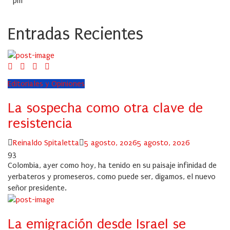
pm
Entradas Recientes
Editoriales y Opiniones
La sospecha como otra clave de
resistencia
Author
Posted
Reinaldo Spitaletta
5 agosto, 2026
5 agosto, 2026
on
93
Colombia, ayer como hoy, ha tenido en su paisaje infinidad de
yerbateros y promeseros, como puede ser, digamos, el nuevo
señor presidente.
La emigración desde Israel se