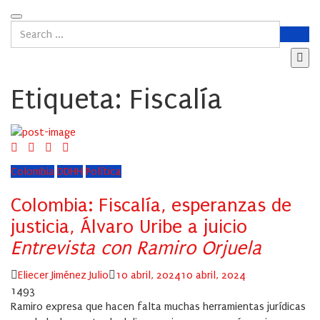
Etiqueta:
Fiscalía
Colombia
DDHH
Política
Colombia: Fiscalía, esperanzas de
justicia, Álvaro Uribe a juicio
Entrevista con Ramiro Orjuela
Author
Posted
Eliecer Jiménez Julio
10 abril, 2024
10 abril, 2024
on
1493
Ramiro expresa que hacen falta muchas herramientas jurídicas