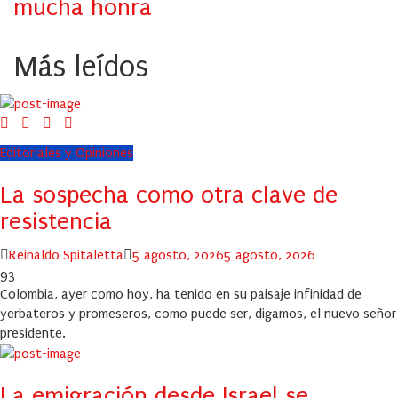
mucha honra
Más leídos
Editoriales y Opiniones
La sospecha como otra clave de
resistencia
Author
Posted
Reinaldo Spitaletta
5 agosto, 2026
5 agosto, 2026
on
93
Colombia, ayer como hoy, ha tenido en su paisaje infinidad de
yerbateros y promeseros, como puede ser, digamos, el nuevo señor
presidente.
La emigración desde Israel se