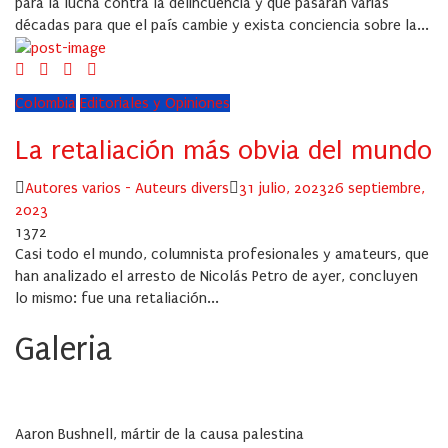
para la lucha contra la delincuencia y que pasarán varias
décadas para que el país cambie y exista conciencia sobre la...
Colombia
Editoriales y Opiniones
La retaliación más obvia del mundo
Author
Posted
Autores varios - Auteurs divers
31 julio, 2023
26 septiembre,
on
2023
1372
Casi todo el mundo, columnista profesionales y amateurs, que
han analizado el arresto de Nicolás Petro de ayer, concluyen
lo mismo: fue una retaliación...
Galeria
Aaron Bushnell, mártir de la causa palestina