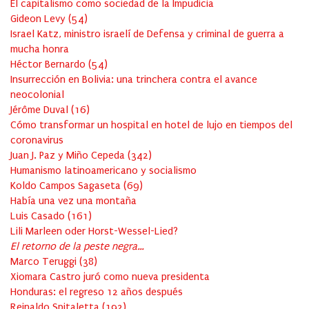
El capitalismo como sociedad de la Impudicia
Gideon Levy
(
54
)
Israel Katz, ministro israelí de Defensa y criminal de guerra a
mucha honra
Héctor Bernardo
(
54
)
Insurrección en Bolivia: una trinchera contra el avance
neocolonial
Jérôme Duval
(
16
)
Cómo transformar un hospital en hotel de lujo en tiempos del
coronavirus
Juan J. Paz y Miño Cepeda
(
342
)
Humanismo latinoamericano y socialismo
Koldo Campos Sagaseta
(
69
)
Había una vez una montaña
Luis Casado
(
161
)
Lili Marleen oder Horst-Wessel-Lied?
El retorno de la peste negra…
Marco Teruggi
(
38
)
Xiomara Castro juró como nueva presidenta
Honduras: el regreso 12 años después
Reinaldo Spitaletta
(
192
)