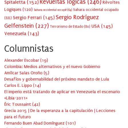
Revueltas lógicas
(246)
Spitaletta
(152)
Révoltes
Logiques
(120)
Sahara occidental ocupado
Sahara occidental occupé
(64)
Sergio Rodríguez
Sergio Ferrari
(145)
(88)
Gelfenstein
(227)
USA
(145)
Terrorismo de Estado
(80)
Venezuela
(143)
Columnistas
Alexander Escobar
(
19
)
Colombia: Medios alternativos y el nuevo Gobierno
Amílcar Salas Oroño
(
5
)
Desafíos y gobernabilidad del próximo mandato de Lula
Carlos E. Lippo
(
14
)
El imperio está tratando de aplicar en Venezuela el escenario
«Libia-2011»
Éric Toussaint
(
42
)
Grecia 2015 | De la esperanza a la capitulación | Lecciones
para el futuro
Fernando Buen Abad Domínguez
(
101
)