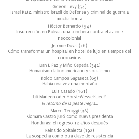
Gideon Levy
(
54
)
Israel Katz, ministro israelí de Defensa y criminal de guerra a
mucha honra
Héctor Bernardo
(
54
)
Insurrección en Bolivia: una trinchera contra el avance
neocolonial
Jérôme Duval
(
16
)
Cómo transformar un hospital en hotel de lujo en tiempos del
coronavirus
Juan J. Paz y Miño Cepeda
(
342
)
Humanismo latinoamericano y socialismo
Koldo Campos Sagaseta
(
69
)
Había una vez una montaña
Luis Casado
(
161
)
Lili Marleen oder Horst-Wessel-Lied?
El retorno de la peste negra…
Marco Teruggi
(
38
)
Xiomara Castro juró como nueva presidenta
Honduras: el regreso 12 años después
Reinaldo Spitaletta
(
192
)
La sospecha como otra clave de resistencia