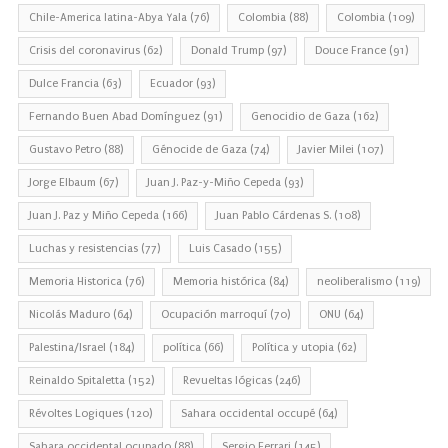
Chile-America latina-Abya Yala
(76)
Colombia
(88)
Colombia
(109)
Crisis del coronavirus
(62)
Donald Trump
(97)
Douce France
(91)
Dulce Francia
(63)
Ecuador
(93)
Fernando Buen Abad Domínguez
(91)
Genocidio de Gaza
(162)
Gustavo Petro
(88)
Génocide de Gaza
(74)
Javier Milei
(107)
Jorge Elbaum
(67)
Juan J. Paz-y-Miño Cepeda
(93)
Juan J. Paz y Miño Cepeda
(166)
Juan Pablo Cárdenas S.
(108)
Luchas y resistencias
(77)
Luis Casado
(155)
Memoria Historica
(76)
Memoria histórica
(84)
neoliberalismo
(119)
Nicolás Maduro
(64)
Ocupación marroquí
(70)
ONU
(64)
Palestina/Israel
(184)
política
(66)
Política y utopia
(62)
Reinaldo Spitaletta
(152)
Revueltas lógicas
(246)
Révoltes Logiques
(120)
Sahara occidental occupé
(64)
Sahara occidental ocupado
(88)
Sergio Ferrari
(145)