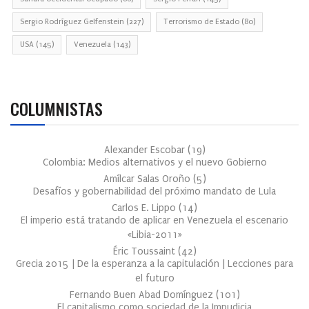
Sergio Rodríguez Gelfenstein
(227)
Terrorismo de Estado
(80)
USA
(145)
Venezuela
(143)
COLUMNISTAS
Alexander Escobar
(
19
)
Colombia: Medios alternativos y el nuevo Gobierno
Amílcar Salas Oroño
(
5
)
Desafíos y gobernabilidad del próximo mandato de Lula
Carlos E. Lippo
(
14
)
El imperio está tratando de aplicar en Venezuela el escenario
«Libia-2011»
Éric Toussaint
(
42
)
Grecia 2015 | De la esperanza a la capitulación | Lecciones para
el futuro
Fernando Buen Abad Domínguez
(
101
)
El capitalismo como sociedad de la Impudicia