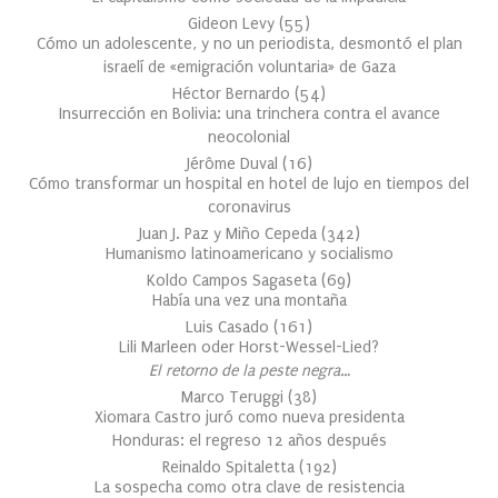
Gideon Levy
(
55
)
Cómo un adolescente, y no un periodista, desmontó el plan
israelí de «emigración voluntaria» de Gaza
Héctor Bernardo
(
54
)
Insurrección en Bolivia: una trinchera contra el avance
neocolonial
Jérôme Duval
(
16
)
Cómo transformar un hospital en hotel de lujo en tiempos del
coronavirus
Juan J. Paz y Miño Cepeda
(
342
)
Humanismo latinoamericano y socialismo
Koldo Campos Sagaseta
(
69
)
Había una vez una montaña
Luis Casado
(
161
)
Lili Marleen oder Horst-Wessel-Lied?
El retorno de la peste negra…
Marco Teruggi
(
38
)
Xiomara Castro juró como nueva presidenta
Honduras: el regreso 12 años después
Reinaldo Spitaletta
(
192
)
La sospecha como otra clave de resistencia