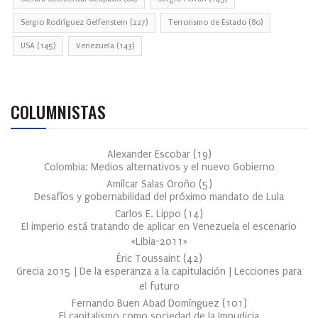
Sergio Rodríguez Gelfenstein
(227)
Terrorismo de Estado
(80)
USA
(145)
Venezuela
(143)
COLUMNISTAS
Alexander Escobar
(
19
)
Colombia: Medios alternativos y el nuevo Gobierno
Amílcar Salas Oroño
(
5
)
Desafíos y gobernabilidad del próximo mandato de Lula
Carlos E. Lippo
(
14
)
El imperio está tratando de aplicar en Venezuela el escenario
«Libia-2011»
Éric Toussaint
(
42
)
Grecia 2015 | De la esperanza a la capitulación | Lecciones para
el futuro
Fernando Buen Abad Domínguez
(
101
)
El capitalismo como sociedad de la Impudicia