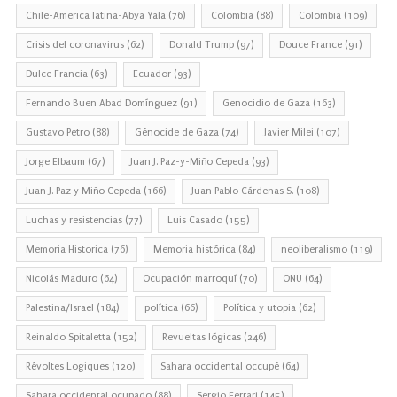
Chile-America latina-Abya Yala
(76)
Colombia
(88)
Colombia
(109)
Crisis del coronavirus
(62)
Donald Trump
(97)
Douce France
(91)
Dulce Francia
(63)
Ecuador
(93)
Fernando Buen Abad Domínguez
(91)
Genocidio de Gaza
(163)
Gustavo Petro
(88)
Génocide de Gaza
(74)
Javier Milei
(107)
Jorge Elbaum
(67)
Juan J. Paz-y-Miño Cepeda
(93)
Juan J. Paz y Miño Cepeda
(166)
Juan Pablo Cárdenas S.
(108)
Luchas y resistencias
(77)
Luis Casado
(155)
Memoria Historica
(76)
Memoria histórica
(84)
neoliberalismo
(119)
Nicolás Maduro
(64)
Ocupación marroquí
(70)
ONU
(64)
Palestina/Israel
(184)
política
(66)
Política y utopia
(62)
Reinaldo Spitaletta
(152)
Revueltas lógicas
(246)
Révoltes Logiques
(120)
Sahara occidental occupé
(64)
Sahara occidental ocupado
(88)
Sergio Ferrari
(145)