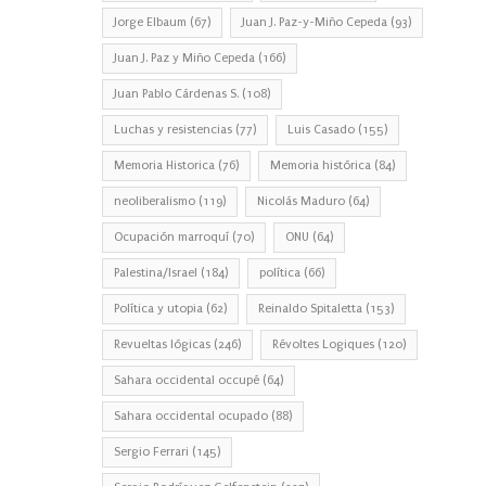
Jorge Elbaum
(67)
Juan J. Paz-y-Miño Cepeda
(93)
Juan J. Paz y Miño Cepeda
(166)
Juan Pablo Cárdenas S.
(108)
Luchas y resistencias
(77)
Luis Casado
(155)
Memoria Historica
(76)
Memoria histórica
(84)
neoliberalismo
(119)
Nicolás Maduro
(64)
Ocupación marroquí
(70)
ONU
(64)
Palestina/Israel
(184)
política
(66)
Política y utopia
(62)
Reinaldo Spitaletta
(153)
Revueltas lógicas
(246)
Révoltes Logiques
(120)
Sahara occidental occupé
(64)
Sahara occidental ocupado
(88)
Sergio Ferrari
(145)