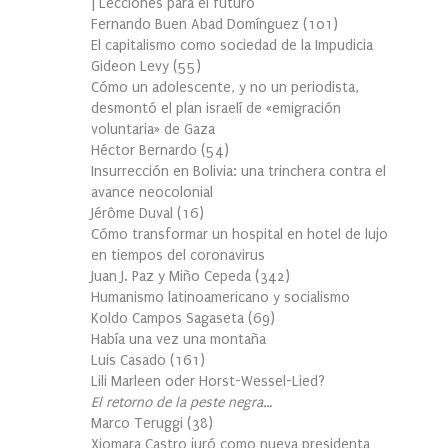
| Lecciones para el futuro
Fernando Buen Abad Domínguez
(
101
)
El capitalismo como sociedad de la Impudicia
Gideon Levy
(
55
)
Cómo un adolescente, y no un periodista,
desmontó el plan israelí de «emigración
voluntaria» de Gaza
Héctor Bernardo
(
54
)
Insurrección en Bolivia: una trinchera contra el
avance neocolonial
Jérôme Duval
(
16
)
Cómo transformar un hospital en hotel de lujo
en tiempos del coronavirus
Juan J. Paz y Miño Cepeda
(
342
)
Humanismo latinoamericano y socialismo
Koldo Campos Sagaseta
(
69
)
Había una vez una montaña
Luis Casado
(
161
)
Lili Marleen oder Horst-Wessel-Lied?
El retorno de la peste negra…
Marco Teruggi
(
38
)
Xiomara Castro juró como nueva presidenta