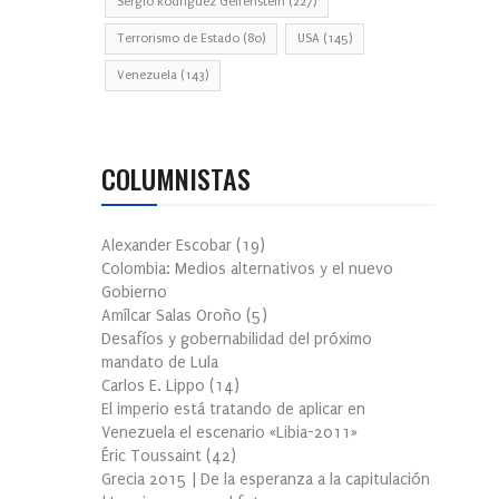
Sergio Rodríguez Gelfenstein
(227)
Terrorismo de Estado
(80)
USA
(145)
Venezuela
(143)
COLUMNISTAS
Alexander Escobar
(
19
)
Colombia: Medios alternativos y el nuevo
Gobierno
Amílcar Salas Oroño
(
5
)
Desafíos y gobernabilidad del próximo
mandato de Lula
Carlos E. Lippo
(
14
)
El imperio está tratando de aplicar en
Venezuela el escenario «Libia-2011»
Éric Toussaint
(
42
)
Grecia 2015 | De la esperanza a la capitulación