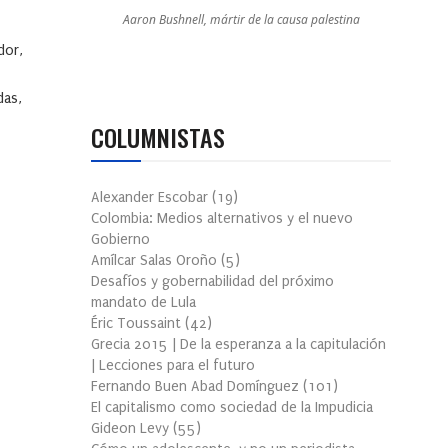
Aaron Bushnell, mártir de la causa palestina
dor,
das,
COLUMNISTAS
Alexander Escobar
(
19
)
Colombia: Medios alternativos y el nuevo
Gobierno
Amílcar Salas Oroño
(
5
)
Desafíos y gobernabilidad del próximo
mandato de Lula
Éric Toussaint
(
42
)
Grecia 2015 | De la esperanza a la capitulación
| Lecciones para el futuro
Fernando Buen Abad Domínguez
(
101
)
El capitalismo como sociedad de la Impudicia
Gideon Levy
(
55
)