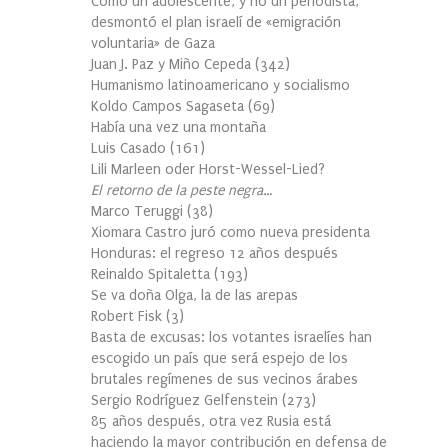
Cómo un adolescente, y no un periodista,
desmontó el plan israelí de «emigración
voluntaria» de Gaza
Juan J. Paz y Miño Cepeda
(
342
)
Humanismo latinoamericano y socialismo
Koldo Campos Sagaseta
(
69
)
Había una vez una montaña
Luis Casado
(
161
)
Lili Marleen oder Horst-Wessel-Lied?
El retorno de la peste negra…
Marco Teruggi
(
38
)
Xiomara Castro juró como nueva presidenta
Honduras: el regreso 12 años después
Reinaldo Spitaletta
(
193
)
Se va doña Olga, la de las arepas
Robert Fisk
(
3
)
Basta de excusas: los votantes israelíes han
escogido un país que será espejo de los
brutales regímenes de sus vecinos árabes
Sergio Rodríguez Gelfenstein
(
273
)
85 años después, otra vez Rusia está
haciendo la mayor contribución en defensa de