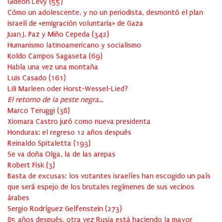
Gideon Levy
(
55
)
Cómo un adolescente, y no un periodista, desmontó el plan
israelí de «emigración voluntaria» de Gaza
Juan J. Paz y Miño Cepeda
(
342
)
Humanismo latinoamericano y socialismo
Koldo Campos Sagaseta
(
69
)
Había una vez una montaña
Luis Casado
(
161
)
Lili Marleen oder Horst-Wessel-Lied?
El retorno de la peste negra…
Marco Teruggi
(
38
)
Xiomara Castro juró como nueva presidenta
Honduras: el regreso 12 años después
Reinaldo Spitaletta
(
193
)
Se va doña Olga, la de las arepas
Robert Fisk
(
3
)
Basta de excusas: los votantes israelíes han escogido un país
que será espejo de los brutales regímenes de sus vecinos
árabes
Sergio Rodríguez Gelfenstein
(
273
)
85 años después, otra vez Rusia está haciendo la mayor