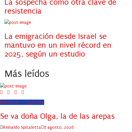
La sospecha como otra clave de
resistencia
La emigración desde Israel se
mantuvo en un nivel récord en
2025, según un estudio
Más leídos
Editoriales y Opiniones
Se va doña Olga, la de las arepas
Author
Posted
Reinaldo Spitaletta
8 agosto, 2026