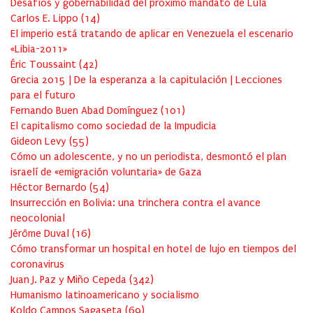
Desafíos y gobernabilidad del próximo mandato de Lula
Carlos E. Lippo
(
14
)
El imperio está tratando de aplicar en Venezuela el escenario
«Libia-2011»
Éric Toussaint
(
42
)
Grecia 2015 | De la esperanza a la capitulación | Lecciones
para el futuro
Fernando Buen Abad Domínguez
(
101
)
El capitalismo como sociedad de la Impudicia
Gideon Levy
(
55
)
Cómo un adolescente, y no un periodista, desmontó el plan
israelí de «emigración voluntaria» de Gaza
Héctor Bernardo
(
54
)
Insurrección en Bolivia: una trinchera contra el avance
neocolonial
Jérôme Duval
(
16
)
Cómo transformar un hospital en hotel de lujo en tiempos del
coronavirus
Juan J. Paz y Miño Cepeda
(
342
)
Humanismo latinoamericano y socialismo
Koldo Campos Sagaseta
(
69
)