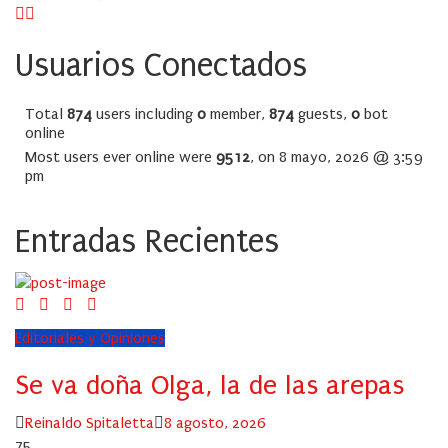
Usuarios Conectados
Total
874
users including
0
member,
874
guests,
0
bot
online
Most users ever online were
9512
, on 8 mayo, 2026 @ 3:59
pm
Entradas Recientes
Editoriales y Opiniones
Se va doña Olga, la de las arepas
Author
Posted
Reinaldo Spitaletta
8 agosto, 2026
on
75