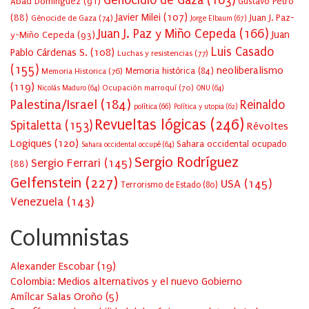
Genocidio de Gaza
(163)
Abad Domínguez
(91)
Gustavo Petro
Javier Milei
(107)
(88)
Juan J. Paz-
Génocide de Gaza
(74)
Jorge Elbaum
(67)
Juan J. Paz y Miño Cepeda
(166)
Juan
y-Miño Cepeda
(93)
Luis Casado
Pablo Cárdenas S.
(108)
Luchas y resistencias
(77)
(155)
neoliberalismo
Memoria Historica
(76)
Memoria histórica
(84)
(119)
Ocupación marroquí
(70)
Nicolás Maduro
(64)
ONU
(64)
Palestina/Israel
(184)
Reinaldo
política
(66)
Política y utopia
(62)
Revueltas lógicas
(246)
Spitaletta
(153)
Révoltes
Logiques
(120)
Sahara occidental ocupado
Sahara occidental occupé
(64)
Sergio Rodríguez
Sergio Ferrari
(145)
(88)
Gelfenstein
(227)
USA
(145)
Terrorismo de Estado
(80)
Venezuela
(143)
Columnistas
Alexander Escobar
(
19
)
Colombia: Medios alternativos y el nuevo Gobierno
Amílcar Salas Oroño
(
5
)