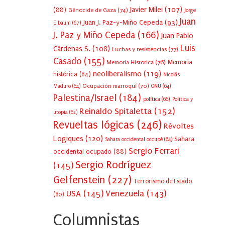
Javier Milei
(107)
(88)
Génocide de Gaza
(74)
Jorge
Juan
Juan J. Paz-y-Miño Cepeda
(93)
Elbaum
(67)
J. Paz y Miño Cepeda
(166)
Juan Pablo
Luis
Cárdenas S.
(108)
Luchas y resistencias
(77)
Casado
(155)
Memoria Historica
(76)
Memoria
neoliberalismo
(119)
histórica
(84)
Nicolás
Ocupación marroquí
(70)
Maduro
(64)
ONU
(64)
Palestina/Israel
(184)
política
(66)
Política y
Reinaldo Spitaletta
(152)
utopia
(62)
Revueltas lógicas
(246)
Révoltes
Logiques
(120)
Sahara
Sahara occidental occupé
(64)
Sergio Ferrari
occidental ocupado
(88)
Sergio Rodríguez
(145)
Gelfenstein
(227)
Terrorismo de Estado
USA
(145)
Venezuela
(143)
(80)
Columnistas