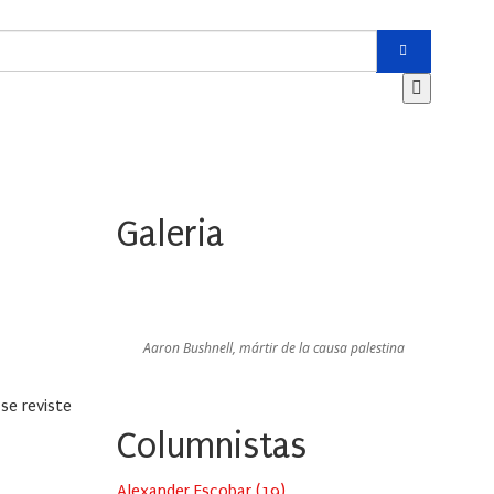
Galeria
Aaron Bushnell, mártir de la causa palestina
se reviste
Columnistas
Alexander Escobar
(
19
)