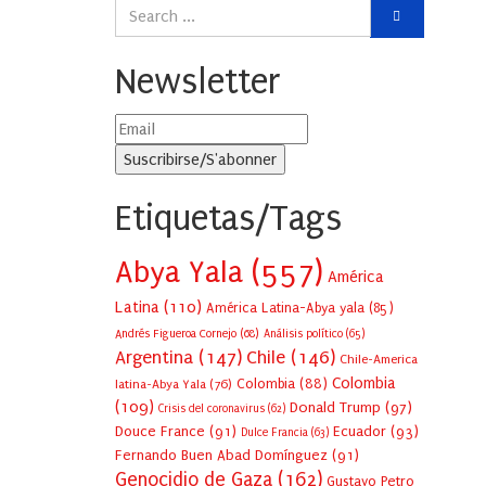
Newsletter
Etiquetas/Tags
Abya Yala
(557)
América
Latina
(110)
América Latina-Abya yala
(85)
Andrés Figueroa Cornejo
(68)
Análisis político
(65)
Argentina
(147)
Chile
(146)
Chile-America
Colombia
Colombia
(88)
latina-Abya Yala
(76)
(109)
Donald Trump
(97)
Crisis del coronavirus
(62)
Douce France
(91)
Ecuador
(93)
Dulce Francia
(63)
Fernando Buen Abad Domínguez
(91)
Genocidio de Gaza
(162)
Gustavo Petro