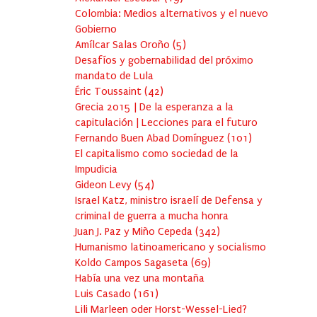
Colombia: Medios alternativos y el nuevo
Gobierno
Amílcar Salas Oroño
(
5
)
Desafíos y gobernabilidad del próximo
mandato de Lula
Éric Toussaint
(
42
)
Grecia 2015 | De la esperanza a la
capitulación | Lecciones para el futuro
Fernando Buen Abad Domínguez
(
101
)
El capitalismo como sociedad de la
Impudicia
Gideon Levy
(
54
)
Israel Katz, ministro israelí de Defensa y
criminal de guerra a mucha honra
Juan J. Paz y Miño Cepeda
(
342
)
Humanismo latinoamericano y socialismo
Koldo Campos Sagaseta
(
69
)
Había una vez una montaña
Luis Casado
(
161
)
Lili Marleen oder Horst-Wessel-Lied?