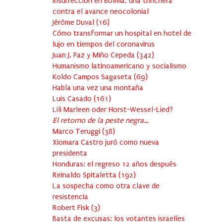
Insurrección en Bolivia: una trinchera
contra el avance neocolonial
Jérôme Duval
(
16
)
Cómo transformar un hospital en hotel de
lujo en tiempos del coronavirus
Juan J. Paz y Miño Cepeda
(
342
)
Humanismo latinoamericano y socialismo
Koldo Campos Sagaseta
(
69
)
Había una vez una montaña
Luis Casado
(
161
)
Lili Marleen oder Horst-Wessel-Lied?
El retorno de la peste negra…
Marco Teruggi
(
38
)
Xiomara Castro juró como nueva
presidenta
Honduras: el regreso 12 años después
Reinaldo Spitaletta
(
192
)
La sospecha como otra clave de
resistencia
Robert Fisk
(
3
)
Basta de excusas: los votantes israelíes