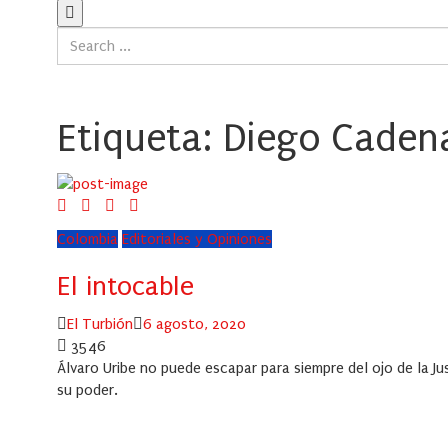
Etiqueta:
Diego Cadena
Colombia
Editoriales y Opiniones
El intocable
Author
Posted
El Turbión
6 agosto, 2020
on
3546
Álvaro Uribe no puede escapar para siempre del ojo de la Jus
su poder.