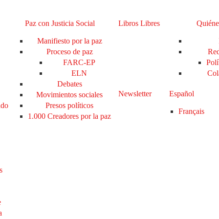
Paz con Justicia Social
Libros Libres
Quiéne
Manifiesto por la paz
Proceso de paz
Red
FARC-EP
Polí
ELN
Col
Debates
Newsletter
Español
Movimientos sociales
ado
Presos políticos
Français
1.000 Creadores por la paz
s
e
a