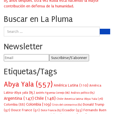
85 años después, otra vez Rusia está haciendo la mayor
contribución en defensa de la humanidad.
Buscar en La Pluma
Newsletter
Etiquetas/Tags
Abya Yala
(557)
América Latina
(110)
América
Latina-Abya yala
(85)
Andrés Figueroa Cornejo
(68)
Análisis político
(65)
Argentina
(147)
Chile
(146)
Chile-America latina-Abya Yala
(76)
Colombia
(109)
Colombia
(88)
Donald Trump
Crisis del coronavirus
(62)
(97)
Douce France
(91)
Ecuador
(93)
Fernando Buen
Dulce Francia
(63)