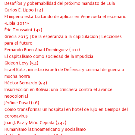
Desafíos y gobernabilidad del próximo mandato de Lula
Carlos E. Lippo
(
14
)
El imperio está tratando de aplicar en Venezuela el escenario
«Libia-2011»
Éric Toussaint
(
42
)
Grecia 2015 | De la esperanza a la capitulación | Lecciones
para el futuro
Fernando Buen Abad Domínguez
(
101
)
El capitalismo como sociedad de la Impudicia
Gideon Levy
(
54
)
Israel Katz, ministro israelí de Defensa y criminal de guerra a
mucha honra
Héctor Bernardo
(
54
)
Insurrección en Bolivia: una trinchera contra el avance
neocolonial
Jérôme Duval
(
16
)
Cómo transformar un hospital en hotel de lujo en tiempos del
coronavirus
Juan J. Paz y Miño Cepeda
(
342
)
Humanismo latinoamericano y socialismo