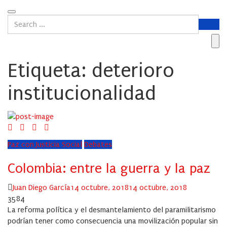
Etiqueta:
deterioro
institucionalidad
Paz con Justicia Social
Debates
Colombia: entre la guerra y la paz
Author
Posted
Juan Diego García
14 octubre, 2018
14 octubre, 2018
on
3584
La reforma política y el desmantelamiento del paramilitarismo
podrían tener como consecuencia una movilización popular sin