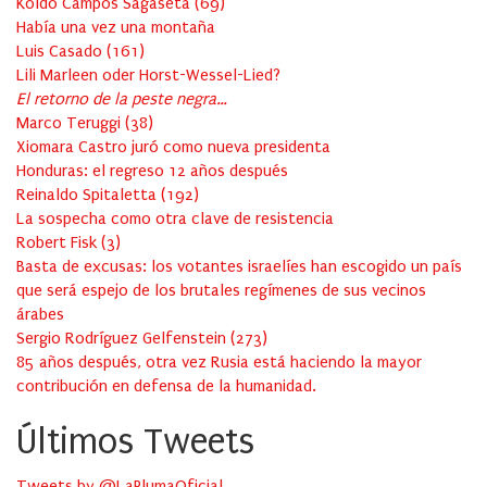
Koldo Campos Sagaseta
(
69
)
Había una vez una montaña
Luis Casado
(
161
)
Lili Marleen oder Horst-Wessel-Lied?
El retorno de la peste negra…
Marco Teruggi
(
38
)
Xiomara Castro juró como nueva presidenta
Honduras: el regreso 12 años después
Reinaldo Spitaletta
(
192
)
La sospecha como otra clave de resistencia
Robert Fisk
(
3
)
Basta de excusas: los votantes israelíes han escogido un país
que será espejo de los brutales regímenes de sus vecinos
árabes
Sergio Rodríguez Gelfenstein
(
273
)
85 años después, otra vez Rusia está haciendo la mayor
contribución en defensa de la humanidad.
Últimos Tweets
Tweets by @LaPlumaOficial