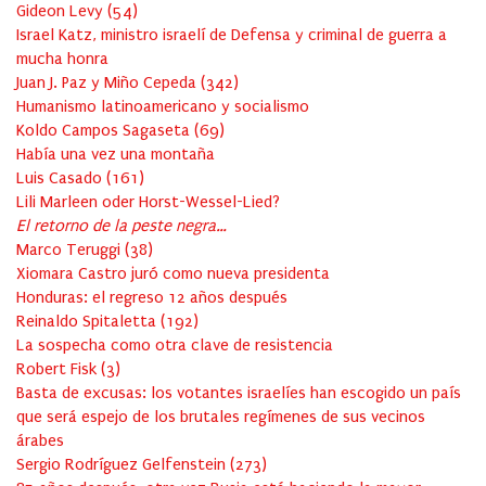
Gideon Levy
(
54
)
Israel Katz, ministro israelí de Defensa y criminal de guerra a
mucha honra
Juan J. Paz y Miño Cepeda
(
342
)
Humanismo latinoamericano y socialismo
Koldo Campos Sagaseta
(
69
)
Había una vez una montaña
Luis Casado
(
161
)
Lili Marleen oder Horst-Wessel-Lied?
El retorno de la peste negra…
Marco Teruggi
(
38
)
Xiomara Castro juró como nueva presidenta
Honduras: el regreso 12 años después
Reinaldo Spitaletta
(
192
)
La sospecha como otra clave de resistencia
Robert Fisk
(
3
)
Basta de excusas: los votantes israelíes han escogido un país
que será espejo de los brutales regímenes de sus vecinos
árabes
Sergio Rodríguez Gelfenstein
(
273
)