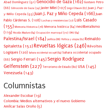
Genocidio de Gaza
(162)
Abad Domínguez
(91)
Gustavo Petro
Javier Milei
(107)
(88)
Juan J. Paz-
Génocide de Gaza
(74)
Jorge Elbaum
(67)
Juan J. Paz y Miño Cepeda
(166)
Juan
y-Miño Cepeda
(93)
Luis Casado
Pablo Cárdenas S.
(108)
Luchas y resistencias
(77)
(155)
neoliberalismo
Memoria Historica
(76)
Memoria histórica
(84)
(119)
Ocupación marroquí
(70)
Nicolás Maduro
(64)
ONU
(64)
Palestina/Israel
(184)
Reinaldo
política
(66)
Política y utopia
(62)
Revueltas lógicas
(246)
Spitaletta
(152)
Révoltes
Logiques
(120)
Sahara occidental ocupado
Sahara occidental occupé
(64)
Sergio Rodríguez
Sergio Ferrari
(145)
(88)
Gelfenstein
(227)
USA
(145)
Terrorismo de Estado
(80)
Venezuela
(143)
Columnistas
Alexander Escobar
(
19
)
Colombia: Medios alternativos y el nuevo Gobierno
Amílcar Salas Oroño
(
5
)