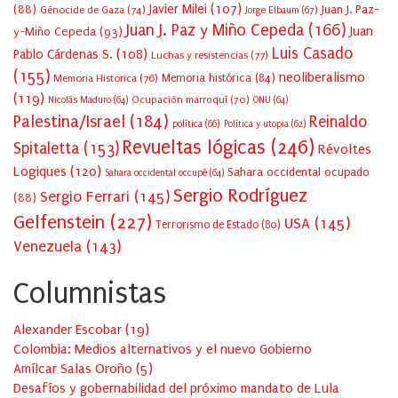
Javier Milei
(107)
(88)
Juan J. Paz-
Génocide de Gaza
(74)
Jorge Elbaum
(67)
Juan J. Paz y Miño Cepeda
(166)
Juan
y-Miño Cepeda
(93)
Luis Casado
Pablo Cárdenas S.
(108)
Luchas y resistencias
(77)
(155)
neoliberalismo
Memoria Historica
(76)
Memoria histórica
(84)
(119)
Ocupación marroquí
(70)
Nicolás Maduro
(64)
ONU
(64)
Palestina/Israel
(184)
Reinaldo
política
(66)
Política y utopia
(62)
Revueltas lógicas
(246)
Spitaletta
(153)
Révoltes
Logiques
(120)
Sahara occidental ocupado
Sahara occidental occupé
(64)
Sergio Rodríguez
Sergio Ferrari
(145)
(88)
Gelfenstein
(227)
USA
(145)
Terrorismo de Estado
(80)
Venezuela
(143)
Columnistas
Alexander Escobar
(
19
)
Colombia: Medios alternativos y el nuevo Gobierno
Amílcar Salas Oroño
(
5
)
Desafíos y gobernabilidad del próximo mandato de Lula