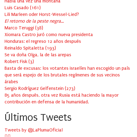
Había una vez una montaña
Luis Casado
(
161
)
Lili Marleen oder Horst-Wessel-Lied?
El retorno de la peste negra…
Marco Teruggi
(
38
)
Xiomara Castro juró como nueva presidenta
Honduras: el regreso 12 años después
Reinaldo Spitaletta
(
193
)
Se va doña Olga, la de las arepas
Robert Fisk
(
3
)
Basta de excusas: los votantes israelíes han escogido un país
que será espejo de los brutales regímenes de sus vecinos
árabes
Sergio Rodríguez Gelfenstein
(
273
)
85 años después, otra vez Rusia está haciendo la mayor
contribución en defensa de la humanidad.
Últimos Tweets
Tweets by @LaPlumaOficial