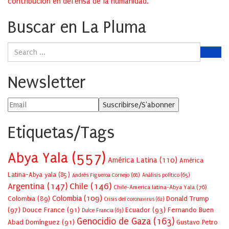
contribución en defensa de la humanidad.
Buscar en La Pluma
Newsletter
Etiquetas/Tags
Abya Yala
(557)
América Latina
(110)
América
Latina-Abya yala
(85)
Andrés Figueroa Cornejo
(68)
Análisis político
(65)
Argentina
(147)
Chile
(146)
Chile-America latina-Abya Yala
(76)
Colombia
(109)
Colombia
(89)
Donald Trump
Crisis del coronavirus
(62)
(97)
Douce France
(91)
Ecuador
(93)
Fernando Buen
Dulce Francia
(63)
Genocidio de Gaza
(163)
Abad Domínguez
(91)
Gustavo Petro