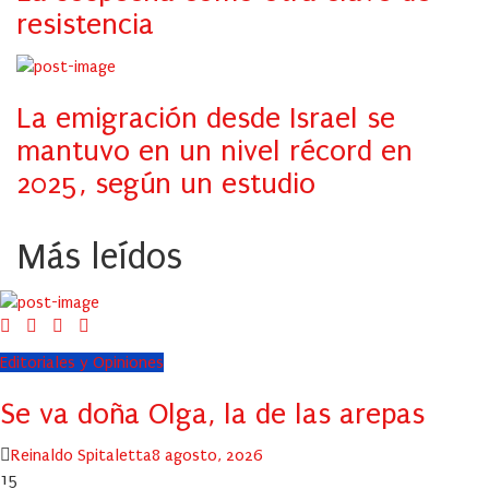
resistencia
La emigración desde Israel se
mantuvo en un nivel récord en
2025, según un estudio
Más leídos
Editoriales y Opiniones
Se va doña Olga, la de las arepas
Author
Posted
Reinaldo Spitaletta
8 agosto, 2026
on
15