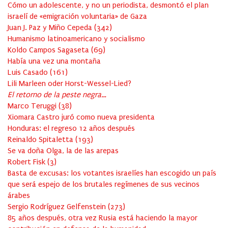
Cómo un adolescente, y no un periodista, desmontó el plan
israelí de «emigración voluntaria» de Gaza
Juan J. Paz y Miño Cepeda
(
342
)
Humanismo latinoamericano y socialismo
Koldo Campos Sagaseta
(
69
)
Había una vez una montaña
Luis Casado
(
161
)
Lili Marleen oder Horst-Wessel-Lied?
El retorno de la peste negra…
Marco Teruggi
(
38
)
Xiomara Castro juró como nueva presidenta
Honduras: el regreso 12 años después
Reinaldo Spitaletta
(
193
)
Se va doña Olga, la de las arepas
Robert Fisk
(
3
)
Basta de excusas: los votantes israelíes han escogido un país
que será espejo de los brutales regímenes de sus vecinos
árabes
Sergio Rodríguez Gelfenstein
(
273
)
85 años después, otra vez Rusia está haciendo la mayor