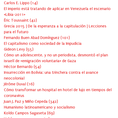
Carlos E. Lippo
(
14
)
El imperio está tratando de aplicar en Venezuela el escenario
«Libia-2011»
Éric Toussaint
(
42
)
Grecia 2015 | De la esperanza a la capitulación | Lecciones
para el futuro
Fernando Buen Abad Domínguez
(
101
)
El capitalismo como sociedad de la Impudicia
Gideon Levy
(
55
)
Cómo un adolescente, y no un periodista, desmontó el plan
israelí de «emigración voluntaria» de Gaza
Héctor Bernardo
(
54
)
Insurrección en Bolivia: una trinchera contra el avance
neocolonial
Jérôme Duval
(
16
)
Cómo transformar un hospital en hotel de lujo en tiempos del
coronavirus
Juan J. Paz y Miño Cepeda
(
342
)
Humanismo latinoamericano y socialismo
Koldo Campos Sagaseta
(
69
)