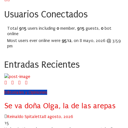
Usuarios Conectados
Total
915
users including
0
member,
915
guests,
0
bot
online
Most users ever online were
9512
, on 8 mayo, 2026 @ 3:59
pm
Entradas Recientes
Editoriales y Opiniones
Se va doña Olga, la de las arepas
Author
Posted
Reinaldo Spitaletta
8 agosto, 2026
on
15