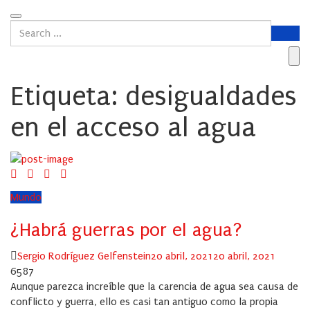
Etiqueta:
desigualdades
en el acceso al agua
Mundo
¿Habrá guerras por el agua?
Author
Posted
Sergio Rodríguez Gelfenstein
20 abril, 2021
20 abril, 2021
on
6587
Aunque parezca increíble que la carencia de agua sea causa de
conflicto y guerra, ello es casi tan antiguo como la propia