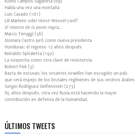
Koldo Campos Sagaseta
(
69
)
Había una vez una montaña
Luis Casado
(
161
)
Lili Marleen oder Horst-Wessel-Lied?
El retorno de la peste negra…
Marco Teruggi
(
38
)
Xiomara Castro juró como nueva presidenta
Honduras: el regreso 12 años después
Reinaldo Spitaletta
(
192
)
La sospecha como otra clave de resistencia
Robert Fisk
(
3
)
Basta de excusas: los votantes israelíes han escogido un país
que será espejo de los brutales regímenes de sus vecinos árabes
Sergio Rodríguez Gelfenstein
(
273
)
85 años después, otra vez Rusia está haciendo la mayor
contribución en defensa de la humanidad.
ÚLTIMOS TWEETS