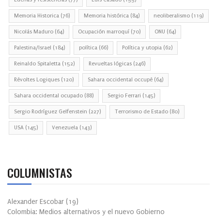
Memoria Historica
(76)
Memoria histórica
(84)
neoliberalismo
(119)
Nicolás Maduro
(64)
Ocupación marroquí
(70)
ONU
(64)
Palestina/Israel
(184)
política
(66)
Política y utopia
(62)
Reinaldo Spitaletta
(152)
Revueltas lógicas
(246)
Révoltes Logiques
(120)
Sahara occidental occupé
(64)
Sahara occidental ocupado
(88)
Sergio Ferrari
(145)
Sergio Rodríguez Gelfenstein
(227)
Terrorismo de Estado
(80)
USA
(145)
Venezuela
(143)
COLUMNISTAS
Alexander Escobar
(
19
)
Colombia: Medios alternativos y el nuevo Gobierno