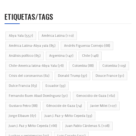
ETIQUETAS/TAGS
Abya Yala
(557)
América Latina
(110)
América Latina-Abya yala
(85)
Andrés Figueroa Cornejo
(68)
Análisis político
(65)
Argentina
(147)
Chile
(146)
Chile-America latina-Abya Yala
(76)
Colombia
(88)
Colombia
(109)
Crisis del coronavirus
(62)
Donald Trump
(97)
Douce France
(91)
Dulce Francia
(63)
Ecuador
(93)
Fernando Buen Abad Domínguez
(91)
Genocidio de Gaza
(162)
Gustavo Petro
(88)
Génocide de Gaza
(74)
Javier Milei
(107)
Jorge Elbaum
(67)
Juan J. Paz-y-Miño Cepeda
(93)
Juan J. Paz y Miño Cepeda
(166)
Juan Pablo Cárdenas S.
(108)
Luchas y resistencias
(77)
Luis Casado
(155)