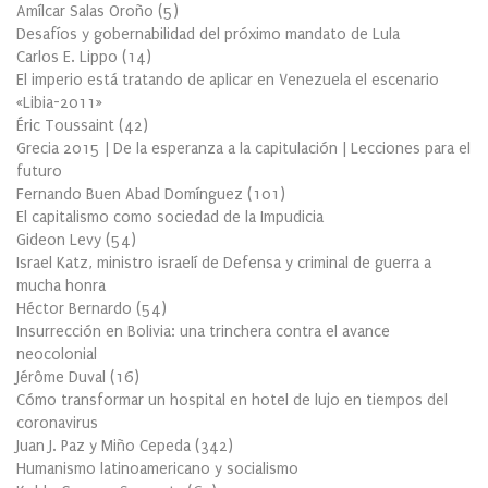
Amílcar Salas Oroño
(
5
)
Desafíos y gobernabilidad del próximo mandato de Lula
Carlos E. Lippo
(
14
)
El imperio está tratando de aplicar en Venezuela el escenario
«Libia-2011»
Éric Toussaint
(
42
)
Grecia 2015 | De la esperanza a la capitulación | Lecciones para el
futuro
Fernando Buen Abad Domínguez
(
101
)
El capitalismo como sociedad de la Impudicia
Gideon Levy
(
54
)
Israel Katz, ministro israelí de Defensa y criminal de guerra a
mucha honra
Héctor Bernardo
(
54
)
Insurrección en Bolivia: una trinchera contra el avance
neocolonial
Jérôme Duval
(
16
)
Cómo transformar un hospital en hotel de lujo en tiempos del
coronavirus
Juan J. Paz y Miño Cepeda
(
342
)
Humanismo latinoamericano y socialismo