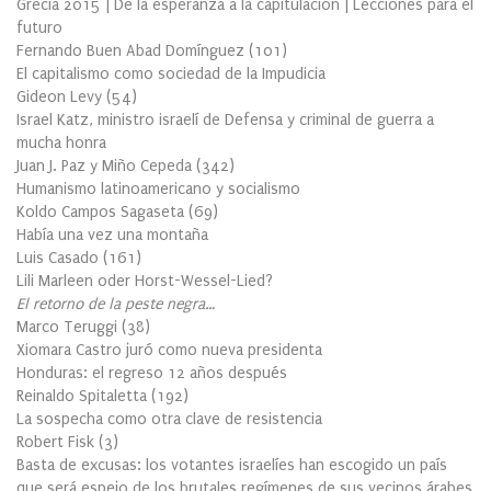
Grecia 2015 | De la esperanza a la capitulación | Lecciones para el
futuro
Fernando Buen Abad Domínguez
(
101
)
El capitalismo como sociedad de la Impudicia
Gideon Levy
(
54
)
Israel Katz, ministro israelí de Defensa y criminal de guerra a
mucha honra
Juan J. Paz y Miño Cepeda
(
342
)
Humanismo latinoamericano y socialismo
Koldo Campos Sagaseta
(
69
)
Había una vez una montaña
Luis Casado
(
161
)
Lili Marleen oder Horst-Wessel-Lied?
El retorno de la peste negra…
Marco Teruggi
(
38
)
Xiomara Castro juró como nueva presidenta
Honduras: el regreso 12 años después
Reinaldo Spitaletta
(
192
)
La sospecha como otra clave de resistencia
Robert Fisk
(
3
)
Basta de excusas: los votantes israelíes han escogido un país
que será espejo de los brutales regímenes de sus vecinos árabes