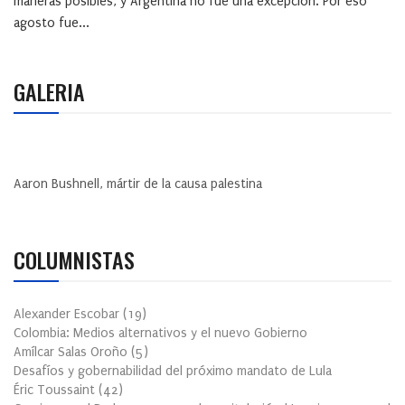
maneras posibles, y Argentina no fue una excepción. Por eso
agosto fue...
GALERIA
Aaron Bushnell, mártir de la causa palestina
COLUMNISTAS
Alexander Escobar
(
19
)
Colombia: Medios alternativos y el nuevo Gobierno
Amílcar Salas Oroño
(
5
)
Desafíos y gobernabilidad del próximo mandato de Lula
Éric Toussaint
(
42
)