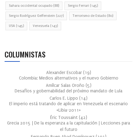
Sahara occidental ocupado
(88)
Sergio Ferrari
(145)
Sergio Rodríguez Gelfenstein
(227)
Terrorismo de Estado
(80)
USA
(145)
Venezuela
(143)
COLUMNISTAS
Alexander Escobar
(
19
)
Colombia: Medios alternativos y el nuevo Gobierno
Amílcar Salas Oroño
(
5
)
Desafíos y gobernabilidad del próximo mandato de Lula
Carlos E. Lippo
(
14
)
El imperio está tratando de aplicar en Venezuela el escenario
«Libia-2011»
Éric Toussaint
(
42
)
Grecia 2015 | De la esperanza a la capitulación | Lecciones para
el futuro
Fernando Buen Abad Domínguez
(
101
)