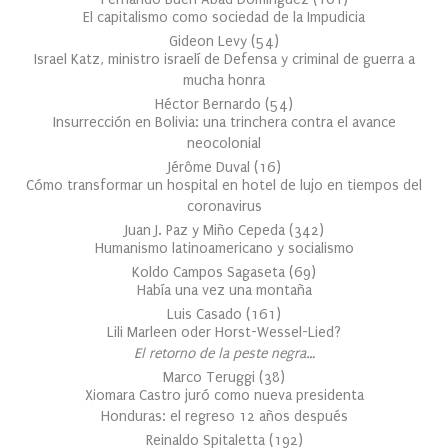
El capitalismo como sociedad de la Impudicia
Gideon Levy
(
54
)
Israel Katz, ministro israelí de Defensa y criminal de guerra a
mucha honra
Héctor Bernardo
(
54
)
Insurrección en Bolivia: una trinchera contra el avance
neocolonial
Jérôme Duval
(
16
)
Cómo transformar un hospital en hotel de lujo en tiempos del
coronavirus
Juan J. Paz y Miño Cepeda
(
342
)
Humanismo latinoamericano y socialismo
Koldo Campos Sagaseta
(
69
)
Había una vez una montaña
Luis Casado
(
161
)
Lili Marleen oder Horst-Wessel-Lied?
El retorno de la peste negra…
Marco Teruggi
(
38
)
Xiomara Castro juró como nueva presidenta
Honduras: el regreso 12 años después
Reinaldo Spitaletta
(
192
)