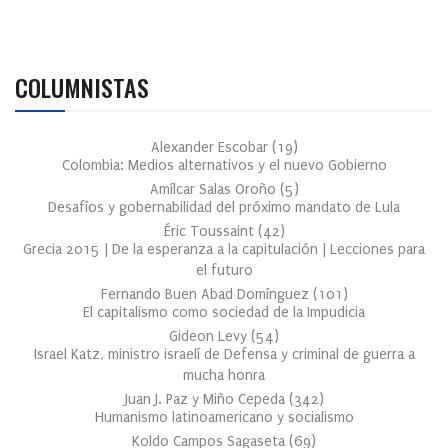
COLUMNISTAS
Alexander Escobar
(
19
)
Colombia: Medios alternativos y el nuevo Gobierno
Amílcar Salas Oroño
(
5
)
Desafíos y gobernabilidad del próximo mandato de Lula
Éric Toussaint
(
42
)
Grecia 2015 | De la esperanza a la capitulación | Lecciones para
el futuro
Fernando Buen Abad Domínguez
(
101
)
El capitalismo como sociedad de la Impudicia
Gideon Levy
(
54
)
Israel Katz, ministro israelí de Defensa y criminal de guerra a
mucha honra
Juan J. Paz y Miño Cepeda
(
342
)
Humanismo latinoamericano y socialismo
Koldo Campos Sagaseta
(
69
)