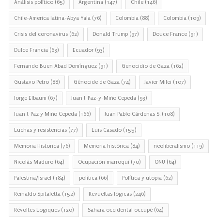
Análisis político
(65)
Argentina
(147)
Chile
(146)
Chile-America latina-Abya Yala
(76)
Colombia
(88)
Colombia
(109)
Crisis del coronavirus
(62)
Donald Trump
(97)
Douce France
(91)
Dulce Francia
(63)
Ecuador
(93)
Fernando Buen Abad Domínguez
(91)
Genocidio de Gaza
(162)
Gustavo Petro
(88)
Génocide de Gaza
(74)
Javier Milei
(107)
Jorge Elbaum
(67)
Juan J. Paz-y-Miño Cepeda
(93)
Juan J. Paz y Miño Cepeda
(166)
Juan Pablo Cárdenas S.
(108)
Luchas y resistencias
(77)
Luis Casado
(155)
Memoria Historica
(76)
Memoria histórica
(84)
neoliberalismo
(119)
Nicolás Maduro
(64)
Ocupación marroquí
(70)
ONU
(64)
Palestina/Israel
(184)
política
(66)
Política y utopia
(62)
Reinaldo Spitaletta
(152)
Revueltas lógicas
(246)
Révoltes Logiques
(120)
Sahara occidental occupé
(64)