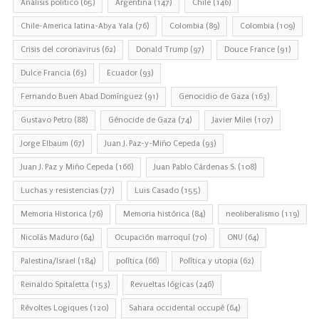
Análisis político
(65)
Argentina
(147)
Chile
(146)
Chile-America latina-Abya Yala
(76)
Colombia
(89)
Colombia
(109)
Crisis del coronavirus
(62)
Donald Trump
(97)
Douce France
(91)
Dulce Francia
(63)
Ecuador
(93)
Fernando Buen Abad Domínguez
(91)
Genocidio de Gaza
(163)
Gustavo Petro
(88)
Génocide de Gaza
(74)
Javier Milei
(107)
Jorge Elbaum
(67)
Juan J. Paz-y-Miño Cepeda
(93)
Juan J. Paz y Miño Cepeda
(166)
Juan Pablo Cárdenas S.
(108)
Luchas y resistencias
(77)
Luis Casado
(155)
Memoria Historica
(76)
Memoria histórica
(84)
neoliberalismo
(119)
Nicolás Maduro
(64)
Ocupación marroquí
(70)
ONU
(64)
Palestina/Israel
(184)
política
(66)
Política y utopia
(62)
Reinaldo Spitaletta
(153)
Revueltas lógicas
(246)
Révoltes Logiques
(120)
Sahara occidental occupé
(64)