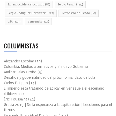
Sahara occidental ocupado
(88)
Sergio Ferrari
(145)
Sergio Rodríguez Gelfenstein
(227)
Terrorismo de Estado
(80)
USA
(145)
Venezuela
(143)
COLUMNISTAS
Alexander Escobar
(
19
)
Colombia: Medios alternativos y el nuevo Gobierno
Amílcar Salas Oroño
(
5
)
Desafíos y gobernabilidad del próximo mandato de Lula
Carlos E. Lippo
(
14
)
El imperio está tratando de aplicar en Venezuela el escenario
«Libia-2011»
Éric Toussaint
(
42
)
Grecia 2015 | De la esperanza a la capitulación | Lecciones para el
futuro
Fernando Buen Abad Domínguez
(
101
)