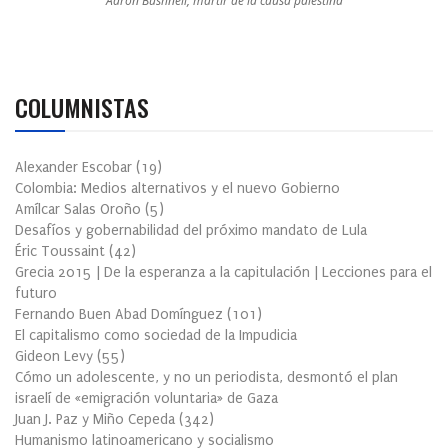
Aaron Bushnell, mártir de la causa palestina
COLUMNISTAS
Alexander Escobar
(
19
)
Colombia: Medios alternativos y el nuevo Gobierno
Amílcar Salas Oroño
(
5
)
Desafíos y gobernabilidad del próximo mandato de Lula
Éric Toussaint
(
42
)
Grecia 2015 | De la esperanza a la capitulación | Lecciones para el
futuro
Fernando Buen Abad Domínguez
(
101
)
El capitalismo como sociedad de la Impudicia
Gideon Levy
(
55
)
Cómo un adolescente, y no un periodista, desmontó el plan
israelí de «emigración voluntaria» de Gaza
Juan J. Paz y Miño Cepeda
(
342
)
Humanismo latinoamericano y socialismo