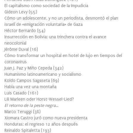
El capitalismo como sociedad de la Impudicia
Gideon Levy
(
55
)
Cómo un adolescente, y no un periodista, desmontó el plan
israelí de «emigración voluntaria» de Gaza
Héctor Bernardo
(
54
)
Insurrección en Bolivia: una trinchera contra el avance
neocolonial
Jérôme Duval
(
16
)
Cómo transformar un hospital en hotel de lujo en tiempos del
coronavirus
Juan J. Paz y Miño Cepeda
(
342
)
Humanismo latinoamericano y socialismo
Koldo Campos Sagaseta
(
69
)
Había una vez una montaña
Luis Casado
(
161
)
Lili Marleen oder Horst-Wessel-Lied?
El retorno de la peste negra…
Marco Teruggi
(
38
)
Xiomara Castro juró como nueva presidenta
Honduras: el regreso 12 años después
Reinaldo Spitaletta
(
193
)