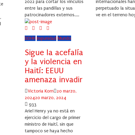
2022 para cortar los vínculos
internacionales han
te
entre las pandillas y sus
perpetuado la situa
patrocinadores externos....
ve en el terreno hoy
,
l
DDHH
Impunidad
Mundo
Sigue la acefalía
y la violencia en
Haití: EEUU
amenaza invadir
Author
Posted
Victoria Korn
20 marzo,
on
2024
20 marzo, 2024
933
Ariel Henry ya no está en
ejercicio del cargo de primer
ministro de Haití, sin que
tampoco se haya hecho