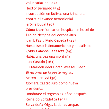
voluntaria» de Gaza
Héctor Bernardo
(
54
)
Insurrección en Bolivia: una trinchera
contra el avance neocolonial
Jérôme Duval
(
16
)
Cómo transformar un hospital en hotel de
lujo en tiempos del coronavirus
Juan J. Paz y Miño Cepeda
(
342
)
Humanismo latinoamericano y socialismo
Koldo Campos Sagaseta
(
69
)
Había una vez una montaña
Luis Casado
(
161
)
Lili Marleen oder Horst-Wessel-Lied?
El retorno de la peste negra…
Marco Teruggi
(
38
)
Xiomara Castro juró como nueva
presidenta
Honduras: el regreso 12 años después
Reinaldo Spitaletta
(
193
)
Se va doña Olga, la de las arepas