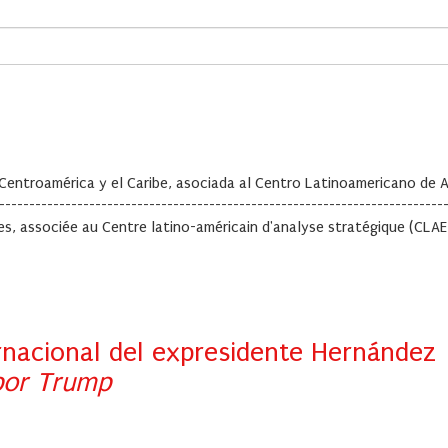
 Centroamérica y el Caribe, asociada al Centro Latinoamericano de An
--------------------------------------------------------------------------
bes, associée au Centre latino-américain d'analyse stratégique (CLA
rnacional del expresidente Hernández
 por Trump