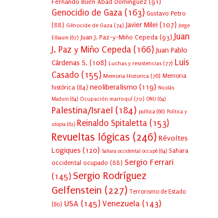
Fernando Buen Abad Domínguez
(91)
Genocidio de Gaza
(163)
Gustavo Petro
Javier Milei
(107)
(88)
Génocide de Gaza
(74)
Jorge
Juan
Juan J. Paz-y-Miño Cepeda
(93)
Elbaum
(67)
J. Paz y Miño Cepeda
(166)
Juan Pablo
Luis
Cárdenas S.
(108)
Luchas y resistencias
(77)
Casado
(155)
Memoria Historica
(76)
Memoria
neoliberalismo
(119)
histórica
(84)
Nicolás
Ocupación marroquí
(70)
Maduro
(64)
ONU
(64)
Palestina/Israel
(184)
política
(66)
Política y
Reinaldo Spitaletta
(153)
utopia
(62)
Revueltas lógicas
(246)
Révoltes
Logiques
(120)
Sahara
Sahara occidental occupé
(64)
Sergio Ferrari
occidental ocupado
(88)
Sergio Rodríguez
(145)
Gelfenstein
(227)
Terrorismo de Estado
USA
(145)
Venezuela
(143)
(80)