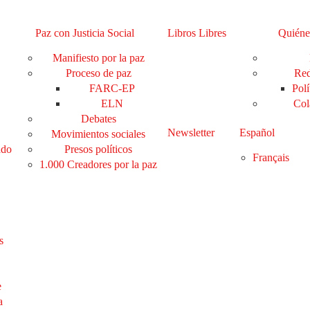
Paz con Justicia Social
Libros Libres
Quiéne
Manifiesto por la paz
Proceso de paz
Red
FARC-EP
Polí
ELN
Col
Debates
Newsletter
Español
Movimientos sociales
ado
Presos políticos
Français
1.000 Creadores por la paz
s
e
a