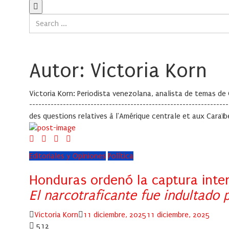
Autor: Victoria Korn
Victoria Korn: Periodista venezolana, analista de temas de
---------------------------------------------------------------
des questions relatives à l'Amérique centrale et aux Caraï
Editoriales y Opiniones
Política
Honduras ordenó la captura inte
El narcotraficante fue indultado
Author
Posted
Victoria Korn
11 diciembre, 2025
11 diciembre, 2025
on
512