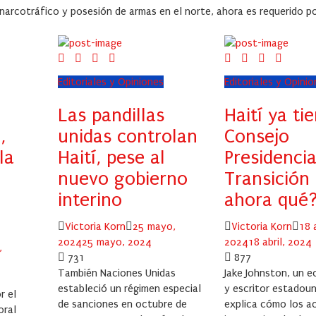
arcotráfico y posesión de armas en el norte, ahora es requerido po
Editoriales y Opiniones
Editoriales y Opini
Las pandillas
Haití ya ti
,
unidas controlan
Consejo
la
Haití, pese al
Presidencia
nuevo gobierno
Transición 
interino
ahora qué
Author
Posted
Author
Pos
Victoria Korn
25 mayo,
Victoria Korn
18 a
on
on
2024
25 mayo, 2024
2024
18 abril, 2024
,
731
877
También Naciones Unidas
Jake Johnston, un 
estableció un régimen especial
y escritor estadoun
r el
de sanciones en octubre de
explica cómo los a
oral