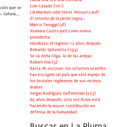
Luis Casado
(
161
)
ción que se
Lili Marleen oder Horst-Wessel-Lied?
. Señala...
El retorno de la peste negra…
Marco Teruggi
(
38
)
Xiomara Castro juró como nueva
presidenta
Honduras: el regreso 12 años después
Reinaldo Spitaletta
(
193
)
Se va doña Olga, la de las arepas
Robert Fisk
(
3
)
Basta de excusas: los votantes israelíes
han escogido un país que será espejo de
los brutales regímenes de sus vecinos
árabes
Sergio Rodríguez Gelfenstein
(
273
)
85 años después, otra vez Rusia está
haciendo la mayor contribución en
defensa de la humanidad.
Buscar en La Pluma