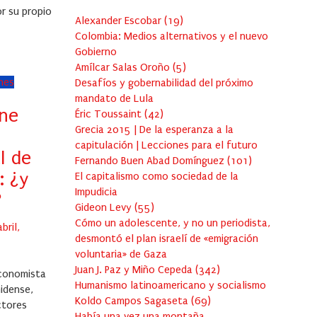
r su propio
Alexander Escobar
(
19
)
Colombia: Medios alternativos y el nuevo
Gobierno
Amílcar Salas Oroño
(
5
)
ones
Desafíos y gobernabilidad del próximo
mandato de Lula
ene
Éric Toussaint
(
42
)
Grecia 2015 | De la esperanza a la
capitulación | Lecciones para el futuro
l de
Fernando Buen Abad Domínguez
(
101
)
: ¿y
El capitalismo como sociedad de la
Impudicia
?
Gideon Levy
(
55
)
Cómo un adolescente, y no un periodista,
ted
bril,
desmontó el plan israelí de «emigración
voluntaria» de Gaza
Juan J. Paz y Miño Cepeda
(
342
)
economista
Humanismo latinoamericano y socialismo
idense,
Koldo Campos Sagaseta
(
69
)
ctores
Había una vez una montaña