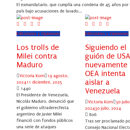
El exmandatario, que cumplía una condena de 45 años por n
país bajo acusaciones de lavado...
Editoriales y Opiniones
Editoriales y Opiniones
Los trolls de
Siguiendo el
Milei contra
guión de USA
Maduro
nuevamente 
OEA intenta
Author
Posted
Victoria Korn
19 agosto,
aislar a
on
2024
11 diciembre, 2025
1440
Venezuela
El Presidente de Venezuela,
Nicolás Maduro, denunció que
Author
Posted
Victoria Korn
30 julio
el gobierno ultraderechista
on
2024
30 julio, 2024
argentino de Javier Milei
806
financió con fondos públicos
Tras ser proclamado po
una serie de ataques
Consejo Nacional Elect