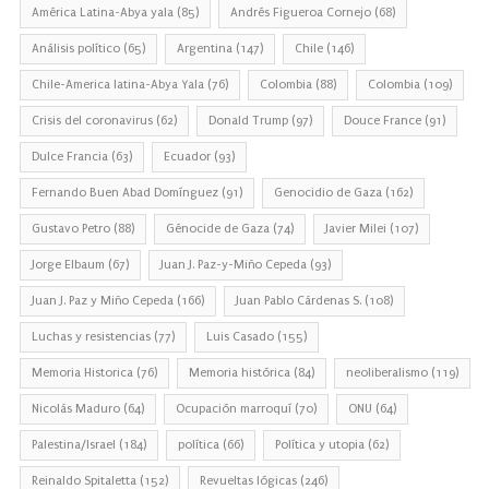
América Latina-Abya yala
(85)
Andrés Figueroa Cornejo
(68)
Análisis político
(65)
Argentina
(147)
Chile
(146)
Chile-America latina-Abya Yala
(76)
Colombia
(88)
Colombia
(109)
Crisis del coronavirus
(62)
Donald Trump
(97)
Douce France
(91)
Dulce Francia
(63)
Ecuador
(93)
Fernando Buen Abad Domínguez
(91)
Genocidio de Gaza
(162)
Gustavo Petro
(88)
Génocide de Gaza
(74)
Javier Milei
(107)
Jorge Elbaum
(67)
Juan J. Paz-y-Miño Cepeda
(93)
Juan J. Paz y Miño Cepeda
(166)
Juan Pablo Cárdenas S.
(108)
Luchas y resistencias
(77)
Luis Casado
(155)
Memoria Historica
(76)
Memoria histórica
(84)
neoliberalismo
(119)
Nicolás Maduro
(64)
Ocupación marroquí
(70)
ONU
(64)
Palestina/Israel
(184)
política
(66)
Política y utopia
(62)
Reinaldo Spitaletta
(152)
Revueltas lógicas
(246)