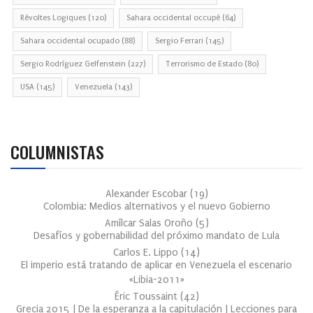
Révoltes Logiques
(120)
Sahara occidental occupé
(64)
Sahara occidental ocupado
(88)
Sergio Ferrari
(145)
Sergio Rodríguez Gelfenstein
(227)
Terrorismo de Estado
(80)
USA
(145)
Venezuela
(143)
COLUMNISTAS
Alexander Escobar
(
19
)
Colombia: Medios alternativos y el nuevo Gobierno
Amílcar Salas Oroño
(
5
)
Desafíos y gobernabilidad del próximo mandato de Lula
Carlos E. Lippo
(
14
)
El imperio está tratando de aplicar en Venezuela el escenario
«Libia-2011»
Éric Toussaint
(
42
)
Grecia 2015 | De la esperanza a la capitulación | Lecciones para