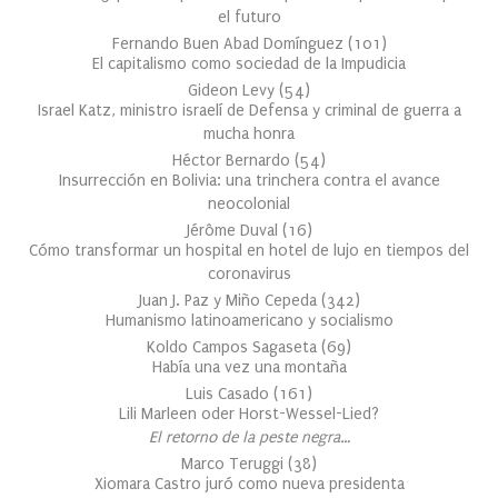
el futuro
Fernando Buen Abad Domínguez
(
101
)
El capitalismo como sociedad de la Impudicia
Gideon Levy
(
54
)
Israel Katz, ministro israelí de Defensa y criminal de guerra a
mucha honra
Héctor Bernardo
(
54
)
Insurrección en Bolivia: una trinchera contra el avance
neocolonial
Jérôme Duval
(
16
)
Cómo transformar un hospital en hotel de lujo en tiempos del
coronavirus
Juan J. Paz y Miño Cepeda
(
342
)
Humanismo latinoamericano y socialismo
Koldo Campos Sagaseta
(
69
)
Había una vez una montaña
Luis Casado
(
161
)
Lili Marleen oder Horst-Wessel-Lied?
El retorno de la peste negra…
Marco Teruggi
(
38
)
Xiomara Castro juró como nueva presidenta