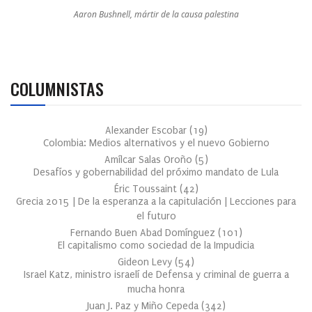
Aaron Bushnell, mártir de la causa palestina
COLUMNISTAS
Alexander Escobar
(
19
)
Colombia: Medios alternativos y el nuevo Gobierno
Amílcar Salas Oroño
(
5
)
Desafíos y gobernabilidad del próximo mandato de Lula
Éric Toussaint
(
42
)
Grecia 2015 | De la esperanza a la capitulación | Lecciones para
el futuro
Fernando Buen Abad Domínguez
(
101
)
El capitalismo como sociedad de la Impudicia
Gideon Levy
(
54
)
Israel Katz, ministro israelí de Defensa y criminal de guerra a
mucha honra
Juan J. Paz y Miño Cepeda
(
342
)