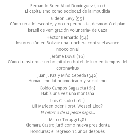
Fernando Buen Abad Domínguez
(
101
)
El capitalismo como sociedad de la Impudicia
Gideon Levy
(
55
)
Cómo un adolescente, y no un periodista, desmontó el plan
israelí de «emigración voluntaria» de Gaza
Héctor Bernardo
(
54
)
Insurrección en Bolivia: una trinchera contra el avance
neocolonial
Jérôme Duval
(
16
)
Cómo transformar un hospital en hotel de lujo en tiempos del
coronavirus
Juan J. Paz y Miño Cepeda
(
342
)
Humanismo latinoamericano y socialismo
Koldo Campos Sagaseta
(
69
)
Había una vez una montaña
Luis Casado
(
161
)
Lili Marleen oder Horst-Wessel-Lied?
El retorno de la peste negra…
Marco Teruggi
(
38
)
Xiomara Castro juró como nueva presidenta
Honduras: el regreso 12 años después