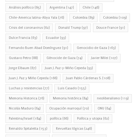
Análisis político
(65)
Argentina
(147)
Chile
(146)
Chile-America latina-Abya Yala
(76)
Colombia
(89)
Colombia
(109)
Crisis del coronavirus
(62)
Donald Trump
(97)
Douce France
(91)
Dulce Francia
(63)
Ecuador
(93)
Fernando Buen Abad Domínguez
(91)
Genocidio de Gaza
(163)
Gustavo Petro
(88)
Génocide de Gaza
(74)
Javier Milei
(107)
Jorge Elbaum
(67)
Juan J. Paz-y-Miño Cepeda
(93)
Juan J. Paz y Miño Cepeda
(166)
Juan Pablo Cárdenas S.
(108)
Luchas y resistencias
(77)
Luis Casado
(155)
Memoria Historica
(76)
Memoria histórica
(84)
neoliberalismo
(119)
Nicolás Maduro
(64)
Ocupación marroquí
(70)
ONU
(64)
Palestina/Israel
(184)
política
(66)
Política y utopia
(62)
Reinaldo Spitaletta
(153)
Revueltas lógicas
(246)