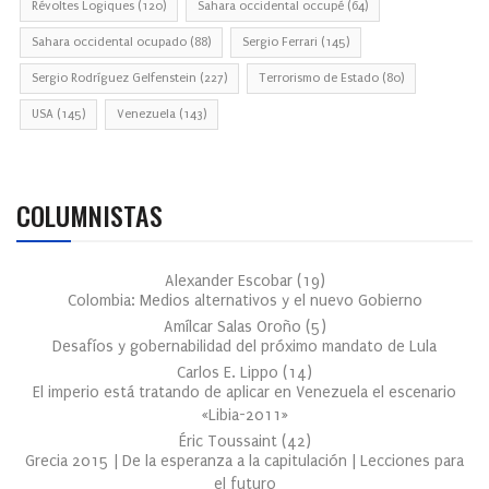
Révoltes Logiques
(120)
Sahara occidental occupé
(64)
Sahara occidental ocupado
(88)
Sergio Ferrari
(145)
Sergio Rodríguez Gelfenstein
(227)
Terrorismo de Estado
(80)
USA
(145)
Venezuela
(143)
COLUMNISTAS
Alexander Escobar
(
19
)
Colombia: Medios alternativos y el nuevo Gobierno
Amílcar Salas Oroño
(
5
)
Desafíos y gobernabilidad del próximo mandato de Lula
Carlos E. Lippo
(
14
)
El imperio está tratando de aplicar en Venezuela el escenario
«Libia-2011»
Éric Toussaint
(
42
)
Grecia 2015 | De la esperanza a la capitulación | Lecciones para
el futuro