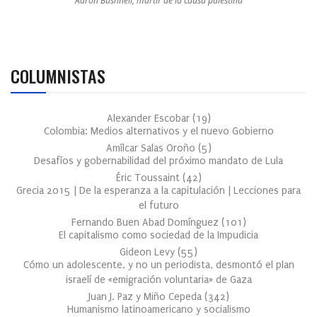
Aaron Bushnell, mártir de la causa palestina
COLUMNISTAS
Alexander Escobar
(
19
)
Colombia: Medios alternativos y el nuevo Gobierno
Amílcar Salas Oroño
(
5
)
Desafíos y gobernabilidad del próximo mandato de Lula
Éric Toussaint
(
42
)
Grecia 2015 | De la esperanza a la capitulación | Lecciones para
el futuro
Fernando Buen Abad Domínguez
(
101
)
El capitalismo como sociedad de la Impudicia
Gideon Levy
(
55
)
Cómo un adolescente, y no un periodista, desmontó el plan
israelí de «emigración voluntaria» de Gaza
Juan J. Paz y Miño Cepeda
(
342
)
Humanismo latinoamericano y socialismo