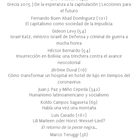
Grecia 2015 | De la esperanza a la capitulación | Lecciones para
el futuro
Fernando Buen Abad Domínguez
(
101
)
El capitalismo como sociedad de la Impudicia
Gideon Levy
(
54
)
Israel Katz, ministro israelí de Defensa y criminal de guerra a
mucha honra
Héctor Bernardo
(
54
)
Insurrección en Bolivia: una trinchera contra el avance
neocolonial
Jérôme Duval
(
16
)
Cómo transformar un hospital en hotel de lujo en tiempos del
coronavirus
Juan J. Paz y Miño Cepeda
(
342
)
Humanismo latinoamericano y socialismo
Koldo Campos Sagaseta
(
69
)
Había una vez una montaña
Luis Casado
(
161
)
Lili Marleen oder Horst-Wessel-Lied?
El retorno de la peste negra…
Marco Teruggi
(
38
)