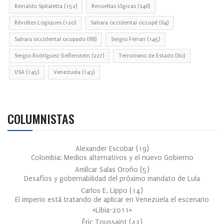
Reinaldo Spitaletta
(152)
Revueltas lógicas
(246)
Révoltes Logiques
(120)
Sahara occidental occupé
(64)
Sahara occidental ocupado
(88)
Sergio Ferrari
(145)
Sergio Rodríguez Gelfenstein
(227)
Terrorismo de Estado
(80)
USA
(145)
Venezuela
(143)
COLUMNISTAS
Alexander Escobar
(
19
)
Colombia: Medios alternativos y el nuevo Gobierno
Amílcar Salas Oroño
(
5
)
Desafíos y gobernabilidad del próximo mandato de Lula
Carlos E. Lippo
(
14
)
El imperio está tratando de aplicar en Venezuela el escenario
«Libia-2011»
Éric Toussaint
(
42
)