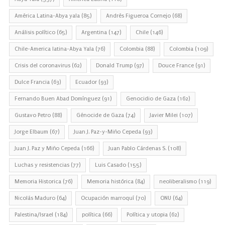
América Latina-Abya yala
(85)
Andrés Figueroa Cornejo
(68)
Análisis político
(65)
Argentina
(147)
Chile
(146)
Chile-America latina-Abya Yala
(76)
Colombia
(88)
Colombia
(109)
Crisis del coronavirus
(62)
Donald Trump
(97)
Douce France
(91)
Dulce Francia
(63)
Ecuador
(93)
Fernando Buen Abad Domínguez
(91)
Genocidio de Gaza
(162)
Gustavo Petro
(88)
Génocide de Gaza
(74)
Javier Milei
(107)
Jorge Elbaum
(67)
Juan J. Paz-y-Miño Cepeda
(93)
Juan J. Paz y Miño Cepeda
(166)
Juan Pablo Cárdenas S.
(108)
Luchas y resistencias
(77)
Luis Casado
(155)
Memoria Historica
(76)
Memoria histórica
(84)
neoliberalismo
(119)
Nicolás Maduro
(64)
Ocupación marroquí
(70)
ONU
(64)
Palestina/Israel
(184)
política
(66)
Política y utopia
(62)