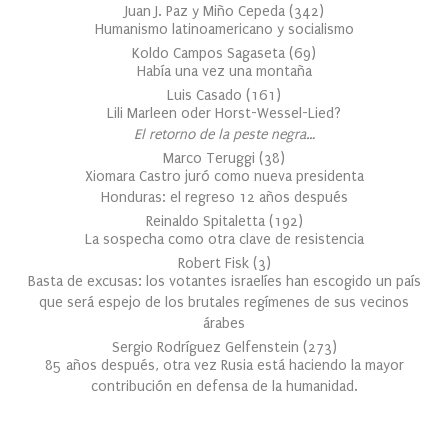
Juan J. Paz y Miño Cepeda
(
342
)
Humanismo latinoamericano y socialismo
Koldo Campos Sagaseta
(
69
)
Había una vez una montaña
Luis Casado
(
161
)
Lili Marleen oder Horst-Wessel-Lied?
El retorno de la peste negra…
Marco Teruggi
(
38
)
Xiomara Castro juró como nueva presidenta
Honduras: el regreso 12 años después
Reinaldo Spitaletta
(
192
)
La sospecha como otra clave de resistencia
Robert Fisk
(
3
)
Basta de excusas: los votantes israelíes han escogido un país
que será espejo de los brutales regímenes de sus vecinos
árabes
Sergio Rodríguez Gelfenstein
(
273
)
85 años después, otra vez Rusia está haciendo la mayor
contribución en defensa de la humanidad.