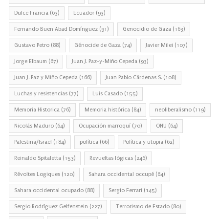
Dulce Francia
(63)
Ecuador
(93)
Fernando Buen Abad Domínguez
(91)
Genocidio de Gaza
(163)
Gustavo Petro
(88)
Génocide de Gaza
(74)
Javier Milei
(107)
Jorge Elbaum
(67)
Juan J. Paz-y-Miño Cepeda
(93)
Juan J. Paz y Miño Cepeda
(166)
Juan Pablo Cárdenas S.
(108)
Luchas y resistencias
(77)
Luis Casado
(155)
Memoria Historica
(76)
Memoria histórica
(84)
neoliberalismo
(119)
Nicolás Maduro
(64)
Ocupación marroquí
(70)
ONU
(64)
Palestina/Israel
(184)
política
(66)
Política y utopia
(62)
Reinaldo Spitaletta
(153)
Revueltas lógicas
(246)
Révoltes Logiques
(120)
Sahara occidental occupé
(64)
Sahara occidental ocupado
(88)
Sergio Ferrari
(145)
Sergio Rodríguez Gelfenstein
(227)
Terrorismo de Estado
(80)