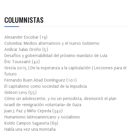
COLUMNISTAS
Alexander Escobar
(
19
)
Colombia: Medios alternativos y el nuevo Gobierno
Amílcar Salas Oroño
(
5
)
Desafíos y gobernabilidad del próximo mandato de Lula
Éric Toussaint
(
42
)
Grecia 2015 | De la esperanza a la capitulación | Lecciones para el
futuro
Fernando Buen Abad Domínguez
(
101
)
El capitalismo como sociedad de la Impudicia
Gideon Levy
(
55
)
Cómo un adolescente, y no un periodista, desmontó el plan
israelí de «emigración voluntaria» de Gaza
Juan J. Paz y Miño Cepeda
(
342
)
Humanismo latinoamericano y socialismo
Koldo Campos Sagaseta
(
69
)
Había una vez una montaña