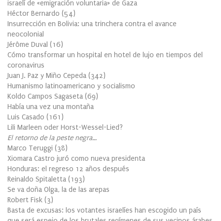
israelí de «emigración voluntaria» de Gaza
Héctor Bernardo
(
54
)
Insurrección en Bolivia: una trinchera contra el avance
neocolonial
Jérôme Duval
(
16
)
Cómo transformar un hospital en hotel de lujo en tiempos del
coronavirus
Juan J. Paz y Miño Cepeda
(
342
)
Humanismo latinoamericano y socialismo
Koldo Campos Sagaseta
(
69
)
Había una vez una montaña
Luis Casado
(
161
)
Lili Marleen oder Horst-Wessel-Lied?
El retorno de la peste negra…
Marco Teruggi
(
38
)
Xiomara Castro juró como nueva presidenta
Honduras: el regreso 12 años después
Reinaldo Spitaletta
(
193
)
Se va doña Olga, la de las arepas
Robert Fisk
(
3
)
Basta de excusas: los votantes israelíes han escogido un país
que será espejo de los brutales regímenes de sus vecinos árabes