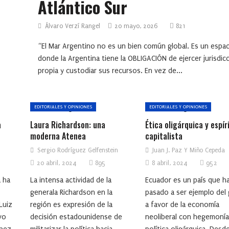
Atlántico Sur
Álvaro Verzí Rangel
20 mayo, 2026
821
“El Mar Argentino no es un bien común global. Es un espac
donde la Argentina tiene la OBLIGACIÓN de ejercer jurisdic
propia y custodiar sus recursos. En vez de...
EDITORIALES Y OPINIONES
EDITORIALES Y OPINIONES
a
Laura Richardson: una
Ética oligárquica y espír
moderna Atenea
capitalista
Sergio Rodríguez Gelfenstein
Juan J. Paz Y Miño Cepeda
20 abril, 2024
895
8 abril, 2024
952
 ha
La intensa actividad de la
Ecuador es un país que h
generala Richardson en la
pasado a ser ejemplo del 
Luiz
región es expresión de la
a favor de la economía
vo
decisión estadounidense de
neoliberal con hegemonía