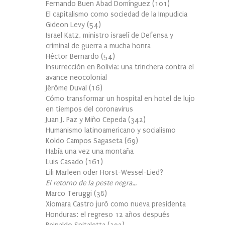
Fernando Buen Abad Domínguez
(
101
)
El capitalismo como sociedad de la Impudicia
Gideon Levy
(
54
)
Israel Katz, ministro israelí de Defensa y
criminal de guerra a mucha honra
Héctor Bernardo
(
54
)
Insurrección en Bolivia: una trinchera contra el
avance neocolonial
Jérôme Duval
(
16
)
Cómo transformar un hospital en hotel de lujo
en tiempos del coronavirus
Juan J. Paz y Miño Cepeda
(
342
)
Humanismo latinoamericano y socialismo
Koldo Campos Sagaseta
(
69
)
Había una vez una montaña
Luis Casado
(
161
)
Lili Marleen oder Horst-Wessel-Lied?
El retorno de la peste negra…
Marco Teruggi
(
38
)
Xiomara Castro juró como nueva presidenta
Honduras: el regreso 12 años después