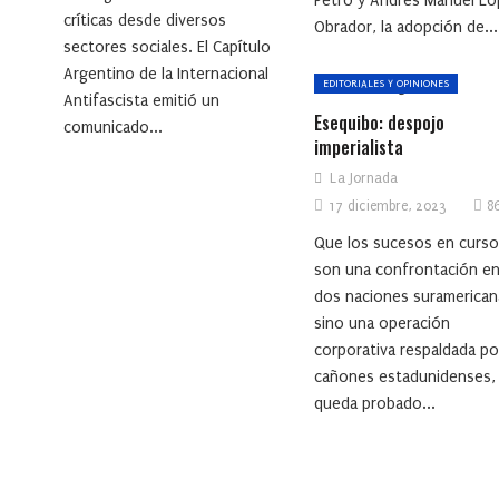
Petro y Andrés Manuel L
críticas desde diversos
Obrador, la adopción de...
sectores sociales. El Capítulo
Argentino de la Internacional
EDITORIALES Y OPINIONES
Antifascista emitió un
Esequibo: despojo
comunicado...
imperialista
La Jornada
17 diciembre, 2023
8
Que los sucesos en curs
son una confrontación en
dos naciones suramerican
sino una operación
corporativa respaldada po
cañones estadunidenses,
queda probado...