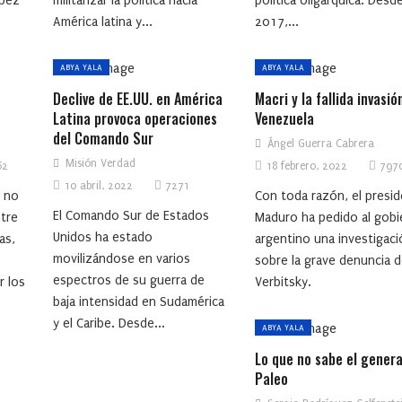
ópez
militarizar la política hacia
política oligárquica. Desd
América latina y...
2017,...
ABYA YALA
ABYA YALA
Declive de EE.UU. en América
Macri y la fallida invasió
Latina provoca operaciones
Venezuela
del Comando Sur
Ángel Guerra Cabrera
Misión Verdad
62
18 febrero, 2022
797
10 abril, 2022
7271
o no
Con toda razón, el presi
El Comando Sur de Estados
tre
Maduro ha pedido al gobi
Unidos ha estado
as,
argentino una investigaci
movilizándose en varios
sobre la grave denuncia 
espectros de su guerra de
r los
Verbitsky.
baja intensidad en Sudamérica
y el Caribe. Desde...
ABYA YALA
Lo que no sabe el genera
Paleo