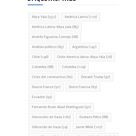
Abya Yala
(557)
América Latina
(110)
América Latina-Abya yala
(85)
Andrés Figueroa Cornejo
(68)
Análisis político
(65)
Argentina
(147)
Chile
(146)
Chile-America latina-Abya Yala
(76)
Colombia
(88)
Colombia
(109)
Crisis del coronavirus
(62)
Donald Trump
(97)
Douce France
(91)
Dulce Francia
(63)
Ecuador
(93)
Fernando Buen Abad Domínguez
(91)
Genocidio de Gaza
(162)
Gustavo Petro
(88)
Génocide de Gaza
(74)
Javier Milei
(107)