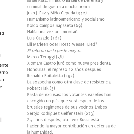
e
Israel Katz, ministro israelí de Defensa y
criminal de guerra a mucha honra
Juan J. Paz y Miño Cepeda
(
342
)
Humanismo latinoamericano y socialismo
Koldo Campos Sagaseta
(
69
)
n a
Había una vez una montaña
Luis Casado
(
161
)
Lili Marleen oder Horst-Wessel-Lied?
El retorno de la peste negra…
0
Marco Teruggi
(
38
)
Xiomara Castro juró como nueva presidenta
dente
Honduras: el regreso 12 años después
erno
Reinaldo Spitaletta
(
192
)
ón
La sospecha como otra clave de resistencia
de
Robert Fisk
(
3
)
Basta de excusas: los votantes israelíes han
escogido un país que será espejo de los
brutales regímenes de sus vecinos árabes
Sergio Rodríguez Gelfenstein
(
273
)
l
85 años después, otra vez Rusia está
haciendo la mayor contribución en defensa de
la humanidad.