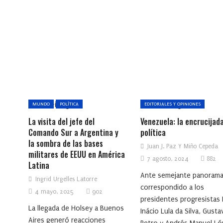
MUNDO
POLÍTICA
EDITORIALES Y OPINIONES
La visita del jefe del
Venezuela: la encrucijad
Comando Sur a Argentina y
política
la sombra de las bases
Juan J. Paz Y Miño Cepeda
militares de EEUU en América
7 agosto, 2024
882
Latina
Ante semejante panorama
Ingrid Urgelles Latorre
correspondido a los
4 mayo, 2025
902
presidentes progresistas 
La llegada de Holsey a Buenos
Inácio Lula da Silva, Gusta
Aires generó reacciones