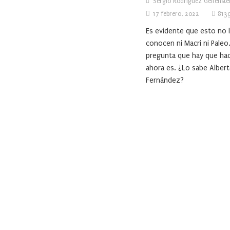
Sergio Rodríguez Gelfenste
17 febrero, 2022
813
Es evidente que esto no 
conocen ni Macri ni Paleo
pregunta que hay que ha
ahora es. ¿Lo sabe Alber
Fernández?