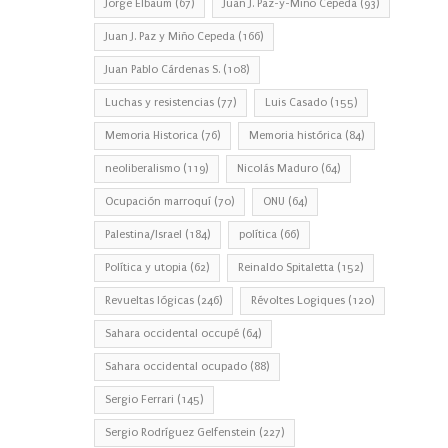
Jorge Elbaum
(67)
Juan J. Paz-y-Miño Cepeda
(93)
Juan J. Paz y Miño Cepeda
(166)
Juan Pablo Cárdenas S.
(108)
Luchas y resistencias
(77)
Luis Casado
(155)
Memoria Historica
(76)
Memoria histórica
(84)
neoliberalismo
(119)
Nicolás Maduro
(64)
Ocupación marroquí
(70)
ONU
(64)
Palestina/Israel
(184)
política
(66)
Política y utopia
(62)
Reinaldo Spitaletta
(152)
Revueltas lógicas
(246)
Révoltes Logiques
(120)
Sahara occidental occupé
(64)
Sahara occidental ocupado
(88)
Sergio Ferrari
(145)
Sergio Rodríguez Gelfenstein
(227)