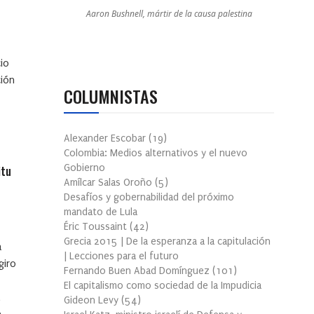
Aaron Bushnell, mártir de la causa palestina
io
ción
COLUMNISTAS
Alexander Escobar
(
19
)
Colombia: Medios alternativos y el nuevo
Gobierno
itu
Amílcar Salas Oroño
(
5
)
Desafíos y gobernabilidad del próximo
mandato de Lula
Éric Toussaint
(
42
)
Grecia 2015 | De la esperanza a la capitulación
a
| Lecciones para el futuro
giro
Fernando Buen Abad Domínguez
(
101
)
El capitalismo como sociedad de la Impudicia
Gideon Levy
(
54
)