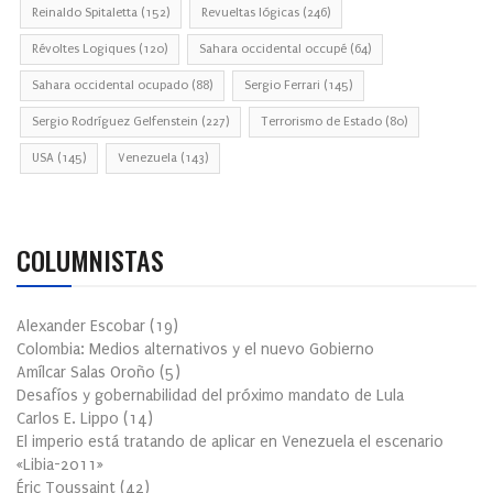
Reinaldo Spitaletta
(152)
Revueltas lógicas
(246)
Révoltes Logiques
(120)
Sahara occidental occupé
(64)
Sahara occidental ocupado
(88)
Sergio Ferrari
(145)
Sergio Rodríguez Gelfenstein
(227)
Terrorismo de Estado
(80)
USA
(145)
Venezuela
(143)
COLUMNISTAS
Alexander Escobar
(
19
)
Colombia: Medios alternativos y el nuevo Gobierno
Amílcar Salas Oroño
(
5
)
Desafíos y gobernabilidad del próximo mandato de Lula
Carlos E. Lippo
(
14
)
El imperio está tratando de aplicar en Venezuela el escenario
«Libia-2011»
Éric Toussaint
(
42
)