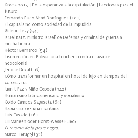
Grecia 2015 | De la esperanza a la capitulación | Lecciones para el
futuro
Fernando Buen Abad Domínguez
(
101
)
El capitalismo como sociedad de la Impudicia
Gideon Levy
(
54
)
Israel Katz, ministro israelí de Defensa y criminal de guerra a
mucha honra
Héctor Bernardo
(
54
)
Insurrección en Bolivia: una trinchera contra el avance
neocolonial
Jérôme Duval
(
16
)
Cómo transformar un hospital en hotel de lujo en tiempos del
coronavirus
Juan J. Paz y Miño Cepeda
(
342
)
Humanismo latinoamericano y socialismo
Koldo Campos Sagaseta
(
69
)
Había una vez una montaña
Luis Casado
(
161
)
Lili Marleen oder Horst-Wessel-Lied?
El retorno de la peste negra…
Marco Teruggi
(
38
)