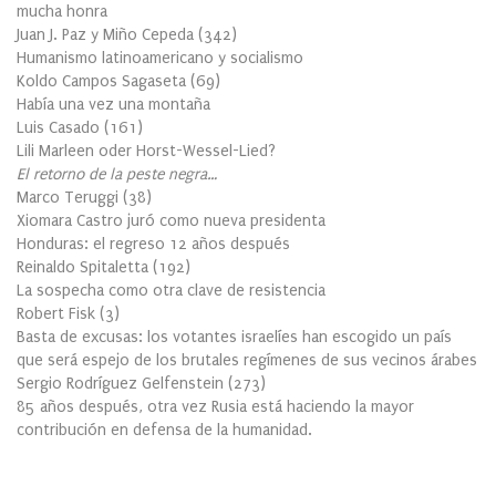
mucha honra
Juan J. Paz y Miño Cepeda
(
342
)
Humanismo latinoamericano y socialismo
Koldo Campos Sagaseta
(
69
)
Había una vez una montaña
Luis Casado
(
161
)
Lili Marleen oder Horst-Wessel-Lied?
El retorno de la peste negra…
Marco Teruggi
(
38
)
Xiomara Castro juró como nueva presidenta
Honduras: el regreso 12 años después
Reinaldo Spitaletta
(
192
)
La sospecha como otra clave de resistencia
Robert Fisk
(
3
)
Basta de excusas: los votantes israelíes han escogido un país
que será espejo de los brutales regímenes de sus vecinos árabes
Sergio Rodríguez Gelfenstein
(
273
)
85 años después, otra vez Rusia está haciendo la mayor
contribución en defensa de la humanidad.