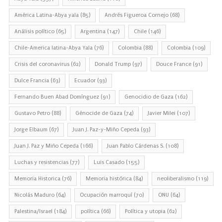
América Latina-Abya yala
(85)
Andrés Figueroa Cornejo
(68)
Análisis político
(65)
Argentina
(147)
Chile
(146)
Chile-America latina-Abya Yala
(76)
Colombia
(88)
Colombia
(109)
Crisis del coronavirus
(62)
Donald Trump
(97)
Douce France
(91)
Dulce Francia
(63)
Ecuador
(93)
Fernando Buen Abad Domínguez
(91)
Genocidio de Gaza
(162)
Gustavo Petro
(88)
Génocide de Gaza
(74)
Javier Milei
(107)
Jorge Elbaum
(67)
Juan J. Paz-y-Miño Cepeda
(93)
Juan J. Paz y Miño Cepeda
(166)
Juan Pablo Cárdenas S.
(108)
Luchas y resistencias
(77)
Luis Casado
(155)
Memoria Historica
(76)
Memoria histórica
(84)
neoliberalismo
(119)
Nicolás Maduro
(64)
Ocupación marroquí
(70)
ONU
(64)
Palestina/Israel
(184)
política
(66)
Política y utopia
(62)