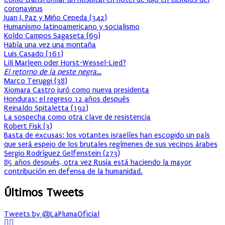
coronavirus
Juan J. Paz y Miño Cepeda
(
342
)
Humanismo latinoamericano y socialismo
Koldo Campos Sagaseta
(
69
)
Había una vez una montaña
Luis Casado
(
161
)
Lili Marleen oder Horst-Wessel-Lied?
El retorno de la peste negra…
Marco Teruggi
(
38
)
Xiomara Castro juró como nueva presidenta
Honduras: el regreso 12 años después
Reinaldo Spitaletta
(
192
)
La sospecha como otra clave de resistencia
Robert Fisk
(
3
)
Basta de excusas: los votantes israelíes han escogido un país
que será espejo de los brutales regímenes de sus vecinos árabes
Sergio Rodríguez Gelfenstein
(
273
)
85 años después, otra vez Rusia está haciendo la mayor
contribución en defensa de la humanidad.
Últimos Tweets
Tweets by @LaPlumaOficial