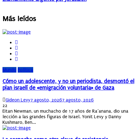
Más leídos
Mundo
Política
Cómo un adolescente, y no un periodista, desmontó el
plan israelí de «emigración voluntaria» de Gaza
Author
Posted
Gideon Levy
7 agosto, 2026
7 agosto, 2026
on
22
Eitan Newman, un muchacho de 17 años de Ra’anana, dio una
lección a las grandes figuras de Israel. Yonit Levy y Danny
Kushmaro, Ben...