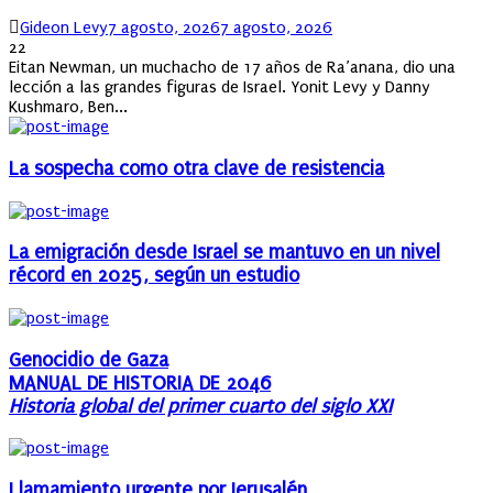
Author
Posted
Gideon Levy
7 agosto, 2026
7 agosto, 2026
on
22
Eitan Newman, un muchacho de 17 años de Ra’anana, dio una
lección a las grandes figuras de Israel. Yonit Levy y Danny
Kushmaro, Ben...
La sospecha como otra clave de resistencia
La emigración desde Israel se mantuvo en un nivel
récord en 2025, según un estudio
Genocidio de Gaza
MANUAL DE HISTORIA DE 2046
Historia global del primer cuarto del siglo XXI
Llamamiento urgente por Jerusalén