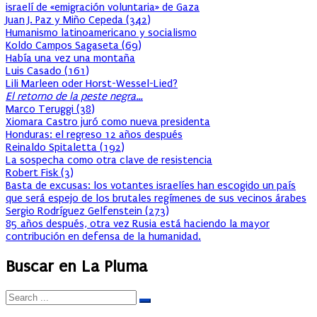
israelí de «emigración voluntaria» de Gaza
Juan J. Paz y Miño Cepeda
(
342
)
Humanismo latinoamericano y socialismo
Koldo Campos Sagaseta
(
69
)
Había una vez una montaña
Luis Casado
(
161
)
Lili Marleen oder Horst-Wessel-Lied?
El retorno de la peste negra…
Marco Teruggi
(
38
)
Xiomara Castro juró como nueva presidenta
Honduras: el regreso 12 años después
Reinaldo Spitaletta
(
192
)
La sospecha como otra clave de resistencia
Robert Fisk
(
3
)
Basta de excusas: los votantes israelíes han escogido un país
que será espejo de los brutales regímenes de sus vecinos árabes
Sergio Rodríguez Gelfenstein
(
273
)
85 años después, otra vez Rusia está haciendo la mayor
contribución en defensa de la humanidad.
Buscar en La Pluma