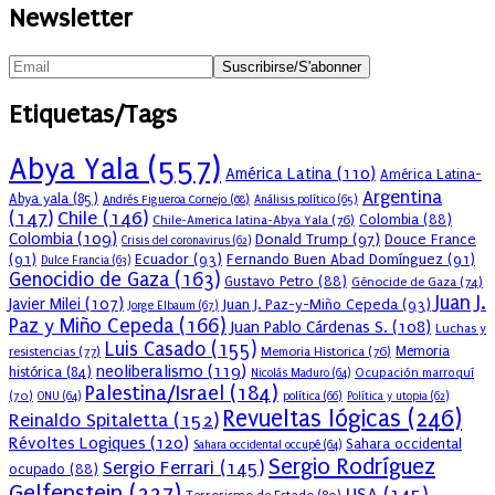
Newsletter
Etiquetas/Tags
Abya Yala
(557)
América Latina
(110)
América Latina-
Argentina
Abya yala
(85)
Andrés Figueroa Cornejo
(68)
Análisis político
(65)
(147)
Chile
(146)
Colombia
(88)
Chile-America latina-Abya Yala
(76)
Colombia
(109)
Donald Trump
(97)
Douce France
Crisis del coronavirus
(62)
(91)
Ecuador
(93)
Fernando Buen Abad Domínguez
(91)
Dulce Francia
(63)
Genocidio de Gaza
(163)
Gustavo Petro
(88)
Génocide de Gaza
(74)
Juan J.
Javier Milei
(107)
Juan J. Paz-y-Miño Cepeda
(93)
Jorge Elbaum
(67)
Paz y Miño Cepeda
(166)
Juan Pablo Cárdenas S.
(108)
Luchas y
Luis Casado
(155)
resistencias
(77)
Memoria Historica
(76)
Memoria
neoliberalismo
(119)
histórica
(84)
Ocupación marroquí
Nicolás Maduro
(64)
Palestina/Israel
(184)
(70)
política
(66)
ONU
(64)
Política y utopia
(62)
Revueltas lógicas
(246)
Reinaldo Spitaletta
(152)
Révoltes Logiques
(120)
Sahara occidental
Sahara occidental occupé
(64)
Sergio Rodríguez
Sergio Ferrari
(145)
ocupado
(88)
Gelfenstein
(227)
USA
(145)