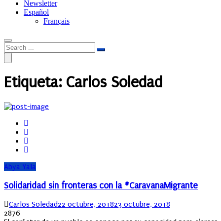
Newsletter
Español
Français
Etiqueta:
Carlos Soledad
Abya Yala
Solidaridad sin fronteras con la #CaravanaMigrante
Author
Posted
Carlos Soledad
22 octubre, 2018
23 octubre, 2018
on
2876