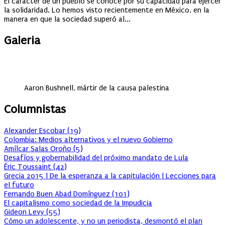
El carácter de un pueblo se conoce por su capacidad para ejercer
la solidaridad. Lo hemos visto recientemente en México, en la
manera en que la sociedad superó al...
Galeria
Aaron Bushnell, mártir de la causa palestina
Columnistas
Alexander Escobar
(
19
)
Colombia: Medios alternativos y el nuevo Gobierno
Amílcar Salas Oroño
(
5
)
Desafíos y gobernabilidad del próximo mandato de Lula
Éric Toussaint
(
42
)
Grecia 2015 | De la esperanza a la capitulación | Lecciones para
el futuro
Fernando Buen Abad Domínguez
(
101
)
El capitalismo como sociedad de la Impudicia
Gideon Levy
(
55
)
Cómo un adolescente, y no un periodista, desmontó el plan