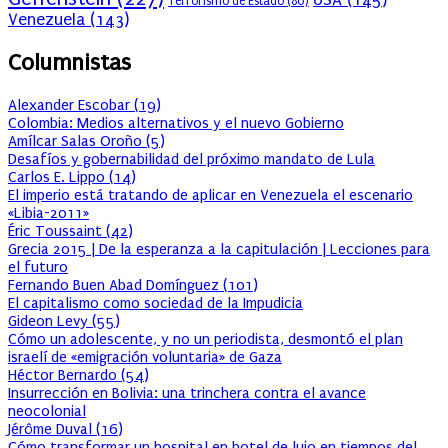
Terrorismo de Estado
(80)
Venezuela
(143)
Columnistas
Alexander Escobar
(
19
)
Colombia: Medios alternativos y el nuevo Gobierno
Amílcar Salas Oroño
(
5
)
Desafíos y gobernabilidad del próximo mandato de Lula
Carlos E. Lippo
(
14
)
El imperio está tratando de aplicar en Venezuela el escenario
«Libia-2011»
Éric Toussaint
(
42
)
Grecia 2015 | De la esperanza a la capitulación | Lecciones para
el futuro
Fernando Buen Abad Domínguez
(
101
)
El capitalismo como sociedad de la Impudicia
Gideon Levy
(
55
)
Cómo un adolescente, y no un periodista, desmontó el plan
israelí de «emigración voluntaria» de Gaza
Héctor Bernardo
(
54
)
Insurrección en Bolivia: una trinchera contra el avance
neocolonial
Jérôme Duval
(
16
)
Cómo transformar un hospital en hotel de lujo en tiempos del