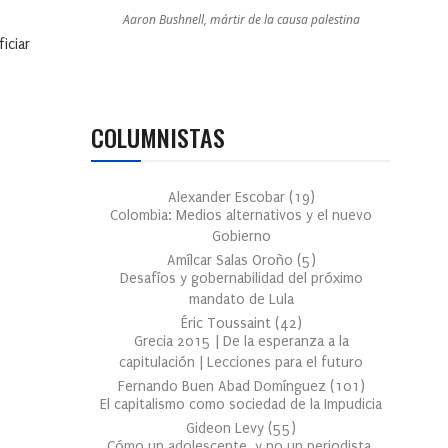
Aaron Bushnell, mártir de la causa palestina
iciar
COLUMNISTAS
Alexander Escobar
(
19
)
Colombia: Medios alternativos y el nuevo
Gobierno
Amílcar Salas Oroño
(
5
)
Desafíos y gobernabilidad del próximo
mandato de Lula
Éric Toussaint
(
42
)
Grecia 2015 | De la esperanza a la
capitulación | Lecciones para el futuro
Fernando Buen Abad Domínguez
(
101
)
El capitalismo como sociedad de la Impudicia
Gideon Levy
(
55
)
Cómo un adolescente, y no un periodista,