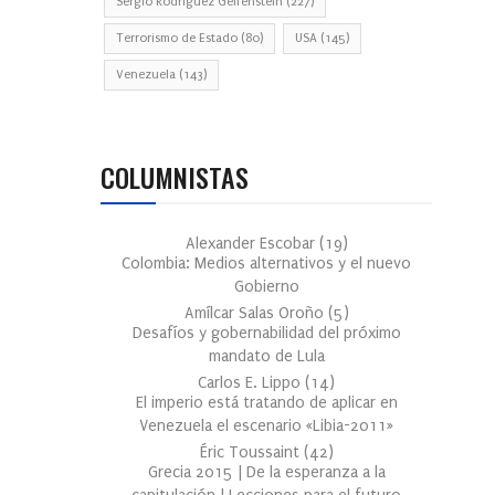
Sergio Rodríguez Gelfenstein
(227)
Terrorismo de Estado
(80)
USA
(145)
Venezuela
(143)
COLUMNISTAS
Alexander Escobar
(
19
)
Colombia: Medios alternativos y el nuevo
Gobierno
Amílcar Salas Oroño
(
5
)
Desafíos y gobernabilidad del próximo
mandato de Lula
Carlos E. Lippo
(
14
)
El imperio está tratando de aplicar en
Venezuela el escenario «Libia-2011»
Éric Toussaint
(
42
)
Grecia 2015 | De la esperanza a la