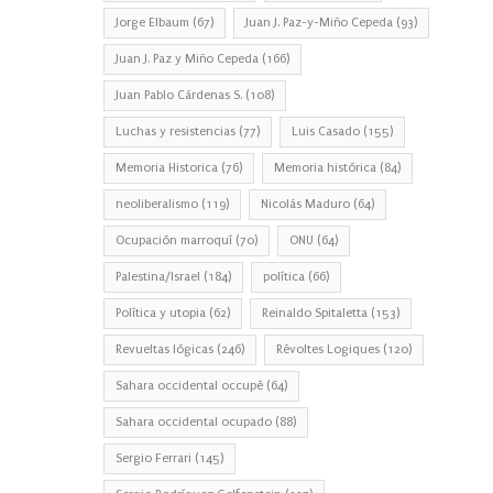
Jorge Elbaum
(67)
Juan J. Paz-y-Miño Cepeda
(93)
Juan J. Paz y Miño Cepeda
(166)
Juan Pablo Cárdenas S.
(108)
Luchas y resistencias
(77)
Luis Casado
(155)
Memoria Historica
(76)
Memoria histórica
(84)
neoliberalismo
(119)
Nicolás Maduro
(64)
Ocupación marroquí
(70)
ONU
(64)
Palestina/Israel
(184)
política
(66)
Política y utopia
(62)
Reinaldo Spitaletta
(153)
Revueltas lógicas
(246)
Révoltes Logiques
(120)
Sahara occidental occupé
(64)
Sahara occidental ocupado
(88)
Sergio Ferrari
(145)