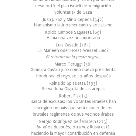
desmontó el plan israelí de «emigración
voluntaria» de Gaza
Juan J. Paz y Miño Cepeda
(
342
)
Humanismo latinoamericano y socialismo
Koldo Campos Sagaseta
(
69
)
Había una vez una montaña
Luis Casado
(
161
)
Lili Marleen oder Horst-Wessel-Lied?
El retorno de la peste negra…
Marco Teruggi
(
38
)
Xiomara Castro juró como nueva presidenta
Honduras: el regreso 12 años después
Reinaldo Spitaletta
(
193
)
Se va doña Olga, la de las arepas
Robert Fisk
(
3
)
Basta de excusas: los votantes israelíes han
escogido un país que será espejo de los
brutales regímenes de sus vecinos árabes
Sergio Rodríguez Gelfenstein
(
273
)
85 años después, otra vez Rusia está
haciendo la mayor contribución en defensa