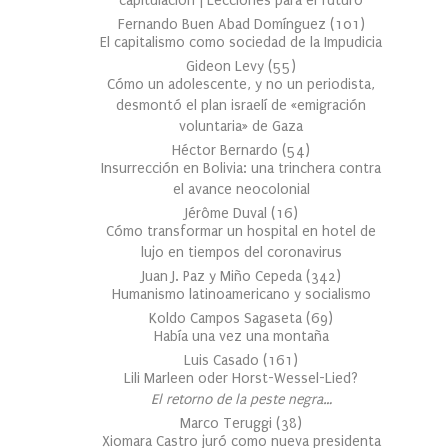
capitulación | Lecciones para el futuro
Fernando Buen Abad Domínguez
(
101
)
El capitalismo como sociedad de la Impudicia
Gideon Levy
(
55
)
Cómo un adolescente, y no un periodista,
desmontó el plan israelí de «emigración
voluntaria» de Gaza
Héctor Bernardo
(
54
)
Insurrección en Bolivia: una trinchera contra
el avance neocolonial
Jérôme Duval
(
16
)
Cómo transformar un hospital en hotel de
lujo en tiempos del coronavirus
Juan J. Paz y Miño Cepeda
(
342
)
Humanismo latinoamericano y socialismo
Koldo Campos Sagaseta
(
69
)
Había una vez una montaña
Luis Casado
(
161
)
Lili Marleen oder Horst-Wessel-Lied?
El retorno de la peste negra…
Marco Teruggi
(
38
)
Xiomara Castro juró como nueva presidenta