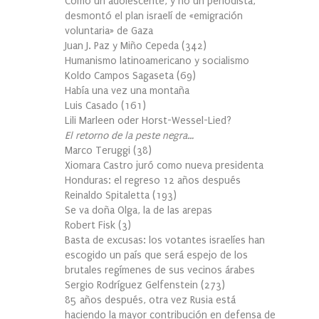
Cómo un adolescente, y no un periodista,
desmontó el plan israelí de «emigración
voluntaria» de Gaza
Juan J. Paz y Miño Cepeda
(
342
)
Humanismo latinoamericano y socialismo
Koldo Campos Sagaseta
(
69
)
Había una vez una montaña
Luis Casado
(
161
)
Lili Marleen oder Horst-Wessel-Lied?
El retorno de la peste negra…
Marco Teruggi
(
38
)
Xiomara Castro juró como nueva presidenta
Honduras: el regreso 12 años después
Reinaldo Spitaletta
(
193
)
Se va doña Olga, la de las arepas
Robert Fisk
(
3
)
Basta de excusas: los votantes israelíes han
escogido un país que será espejo de los
brutales regímenes de sus vecinos árabes
Sergio Rodríguez Gelfenstein
(
273
)
85 años después, otra vez Rusia está
haciendo la mayor contribución en defensa de