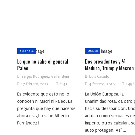
ABYA YALA
MUNDO
Lo que no sabe el general
Dos presidentes y ¼
Paleo
Maduro, Trump y Macron
Sergio Rodríguez Gelfenstein
Luis Casado
17 febrero, 2022
8141
4 febrero, 2019
4458
Es evidente que esto no lo
La Unión Europea, la
conocen ni Macri ni Paleo. La
unanimidad rota, da otro
pregunta que hay que hacerse
hacia su desaparición. Un
ahora es. ¿Lo sabe Alberto
actúan como secuaces de
Fernández?
imperio, otros calculan, s
auto protegen. Así,...