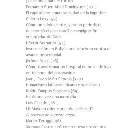
| Lecciones para el futuro
Fernando Buen Abad Domínguez
(
101
)
El capitalismo como sociedad de la Impudicia
Gideon Levy
(
55
)
Cómo un adolescente, y no un periodista,
desmontó el plan israelí de «emigración
voluntaria» de Gaza
Héctor Bernardo
(
54
)
Insurrección en Bolivia: una trinchera contra el
avance neocolonial
Jérôme Duval
(
16
)
Cómo transformar un hospital en hotel de lujo
en tiempos del coronavirus
Juan J. Paz y Miño Cepeda
(
342
)
Humanismo latinoamericano y socialismo
Koldo Campos Sagaseta
(
69
)
Había una vez una montaña
Luis Casado
(
161
)
Lili Marleen oder Horst-Wessel-Lied?
El retorno de la peste negra…
Marco Teruggi
(
38
)
Xiomara Castro juró como nueva presidenta