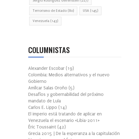
Sergio Rodríguez Gelfenstein
(227)
Terrorismo de Estado
(80)
USA
(145)
Venezuela
(143)
COLUMNISTAS
Alexander Escobar
(
19
)
Colombia: Medios alternativos y el nuevo
Gobierno
Amílcar Salas Oroño
(
5
)
Desafíos y gobernabilidad del próximo
mandato de Lula
Carlos E. Lippo
(
14
)
El imperio está tratando de aplicar en
Venezuela el escenario «Libia-2011»
Éric Toussaint
(
42
)
Grecia 2015 | De la esperanza a la capitulación