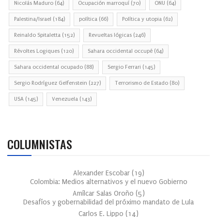
Nicolás Maduro
(64)
Ocupación marroquí
(70)
ONU
(64)
Palestina/Israel
(184)
política
(66)
Política y utopia
(62)
Reinaldo Spitaletta
(152)
Revueltas lógicas
(246)
Révoltes Logiques
(120)
Sahara occidental occupé
(64)
Sahara occidental ocupado
(88)
Sergio Ferrari
(145)
Sergio Rodríguez Gelfenstein
(227)
Terrorismo de Estado
(80)
USA
(145)
Venezuela
(143)
COLUMNISTAS
Alexander Escobar
(
19
)
Colombia: Medios alternativos y el nuevo Gobierno
Amílcar Salas Oroño
(
5
)
Desafíos y gobernabilidad del próximo mandato de Lula
Carlos E. Lippo
(
14
)