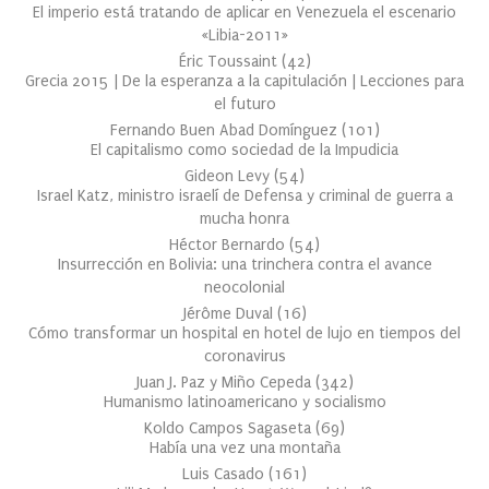
El imperio está tratando de aplicar en Venezuela el escenario
«Libia-2011»
Éric Toussaint
(
42
)
Grecia 2015 | De la esperanza a la capitulación | Lecciones para
el futuro
Fernando Buen Abad Domínguez
(
101
)
El capitalismo como sociedad de la Impudicia
Gideon Levy
(
54
)
Israel Katz, ministro israelí de Defensa y criminal de guerra a
mucha honra
Héctor Bernardo
(
54
)
Insurrección en Bolivia: una trinchera contra el avance
neocolonial
Jérôme Duval
(
16
)
Cómo transformar un hospital en hotel de lujo en tiempos del
coronavirus
Juan J. Paz y Miño Cepeda
(
342
)
Humanismo latinoamericano y socialismo
Koldo Campos Sagaseta
(
69
)
Había una vez una montaña
Luis Casado
(
161
)