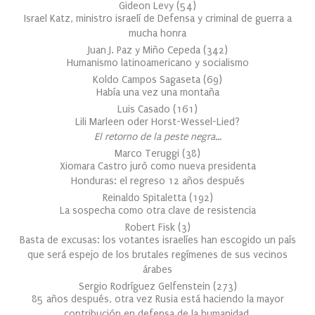
Gideon Levy
(
54
)
Israel Katz, ministro israelí de Defensa y criminal de guerra a
mucha honra
Juan J. Paz y Miño Cepeda
(
342
)
Humanismo latinoamericano y socialismo
Koldo Campos Sagaseta
(
69
)
Había una vez una montaña
Luis Casado
(
161
)
Lili Marleen oder Horst-Wessel-Lied?
El retorno de la peste negra…
Marco Teruggi
(
38
)
Xiomara Castro juró como nueva presidenta
Honduras: el regreso 12 años después
Reinaldo Spitaletta
(
192
)
La sospecha como otra clave de resistencia
Robert Fisk
(
3
)
Basta de excusas: los votantes israelíes han escogido un país
que será espejo de los brutales regímenes de sus vecinos
árabes
Sergio Rodríguez Gelfenstein
(
273
)
85 años después, otra vez Rusia está haciendo la mayor
contribución en defensa de la humanidad.