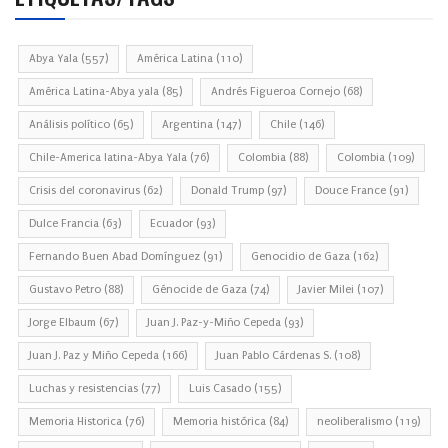
Abya Yala
(557)
América Latina
(110)
América Latina-Abya yala
(85)
Andrés Figueroa Cornejo
(68)
Análisis político
(65)
Argentina
(147)
Chile
(146)
Chile-America latina-Abya Yala
(76)
Colombia
(88)
Colombia
(109)
Crisis del coronavirus
(62)
Donald Trump
(97)
Douce France
(91)
Dulce Francia
(63)
Ecuador
(93)
Fernando Buen Abad Domínguez
(91)
Genocidio de Gaza
(162)
Gustavo Petro
(88)
Génocide de Gaza
(74)
Javier Milei
(107)
Jorge Elbaum
(67)
Juan J. Paz-y-Miño Cepeda
(93)
Juan J. Paz y Miño Cepeda
(166)
Juan Pablo Cárdenas S.
(108)
Luchas y resistencias
(77)
Luis Casado
(155)
Memoria Historica
(76)
Memoria histórica
(84)
neoliberalismo
(119)