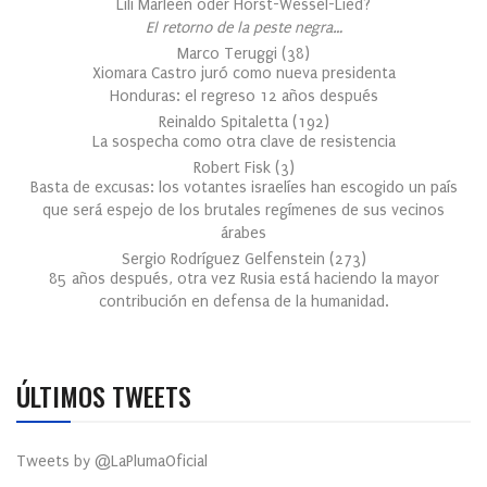
Lili Marleen oder Horst-Wessel-Lied?
El retorno de la peste negra…
Marco Teruggi
(
38
)
Xiomara Castro juró como nueva presidenta
Honduras: el regreso 12 años después
Reinaldo Spitaletta
(
192
)
La sospecha como otra clave de resistencia
Robert Fisk
(
3
)
Basta de excusas: los votantes israelíes han escogido un país
que será espejo de los brutales regímenes de sus vecinos
árabes
Sergio Rodríguez Gelfenstein
(
273
)
85 años después, otra vez Rusia está haciendo la mayor
contribución en defensa de la humanidad.
ÚLTIMOS TWEETS
Tweets by @LaPlumaOficial