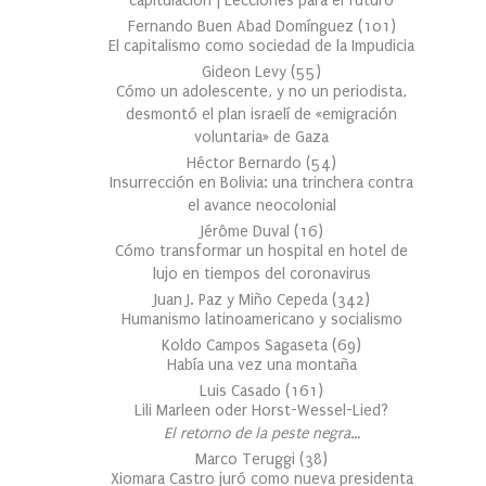
capitulación | Lecciones para el futuro
Fernando Buen Abad Domínguez
(
101
)
El capitalismo como sociedad de la Impudicia
Gideon Levy
(
55
)
Cómo un adolescente, y no un periodista,
desmontó el plan israelí de «emigración
voluntaria» de Gaza
Héctor Bernardo
(
54
)
Insurrección en Bolivia: una trinchera contra
el avance neocolonial
Jérôme Duval
(
16
)
Cómo transformar un hospital en hotel de
lujo en tiempos del coronavirus
Juan J. Paz y Miño Cepeda
(
342
)
Humanismo latinoamericano y socialismo
Koldo Campos Sagaseta
(
69
)
Había una vez una montaña
Luis Casado
(
161
)
Lili Marleen oder Horst-Wessel-Lied?
El retorno de la peste negra…
Marco Teruggi
(
38
)
Xiomara Castro juró como nueva presidenta