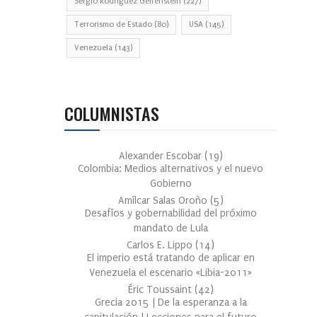
Sergio Rodríguez Gelfenstein
(227)
Terrorismo de Estado
(80)
USA
(145)
Venezuela
(143)
COLUMNISTAS
Alexander Escobar
(
19
)
Colombia: Medios alternativos y el nuevo
Gobierno
Amílcar Salas Oroño
(
5
)
Desafíos y gobernabilidad del próximo
mandato de Lula
Carlos E. Lippo
(
14
)
El imperio está tratando de aplicar en
Venezuela el escenario «Libia-2011»
Éric Toussaint
(
42
)
Grecia 2015 | De la esperanza a la