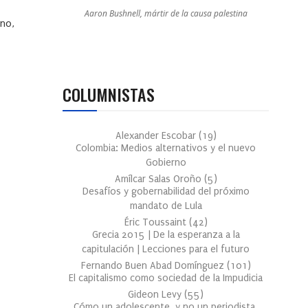
Aaron Bushnell, mártir de la causa palestina
eno,
COLUMNISTAS
Alexander Escobar
(
19
)
Colombia: Medios alternativos y el nuevo
Gobierno
Amílcar Salas Oroño
(
5
)
Desafíos y gobernabilidad del próximo
mandato de Lula
Éric Toussaint
(
42
)
Grecia 2015 | De la esperanza a la
capitulación | Lecciones para el futuro
Fernando Buen Abad Domínguez
(
101
)
El capitalismo como sociedad de la Impudicia
Gideon Levy
(
55
)
Cómo un adolescente, y no un periodista,