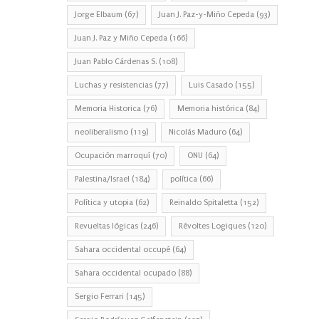
Jorge Elbaum
(67)
Juan J. Paz-y-Miño Cepeda
(93)
Juan J. Paz y Miño Cepeda
(166)
Juan Pablo Cárdenas S.
(108)
Luchas y resistencias
(77)
Luis Casado
(155)
Memoria Historica
(76)
Memoria histórica
(84)
neoliberalismo
(119)
Nicolás Maduro
(64)
Ocupación marroquí
(70)
ONU
(64)
Palestina/Israel
(184)
política
(66)
Política y utopia
(62)
Reinaldo Spitaletta
(152)
Revueltas lógicas
(246)
Révoltes Logiques
(120)
Sahara occidental occupé
(64)
Sahara occidental ocupado
(88)
Sergio Ferrari
(145)