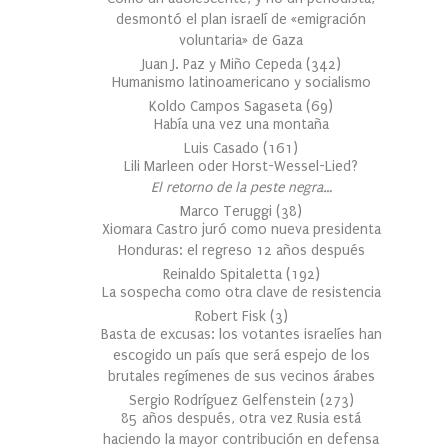
desmontó el plan israelí de «emigración
voluntaria» de Gaza
Juan J. Paz y Miño Cepeda
(
342
)
Humanismo latinoamericano y socialismo
Koldo Campos Sagaseta
(
69
)
Había una vez una montaña
Luis Casado
(
161
)
Lili Marleen oder Horst-Wessel-Lied?
El retorno de la peste negra…
Marco Teruggi
(
38
)
Xiomara Castro juró como nueva presidenta
Honduras: el regreso 12 años después
Reinaldo Spitaletta
(
192
)
La sospecha como otra clave de resistencia
Robert Fisk
(
3
)
Basta de excusas: los votantes israelíes han
escogido un país que será espejo de los
brutales regímenes de sus vecinos árabes
Sergio Rodríguez Gelfenstein
(
273
)
85 años después, otra vez Rusia está
haciendo la mayor contribución en defensa