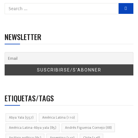
NEWSLETTER
ETIQUETAS/TAGS
Abya Yala
(557)
América Latina
(110)
América Latina-Abya yala
(85)
Andrés Figueroa Cornejo
(68)
Análisis político
(65)
Argentina
(147)
Chile
(146)