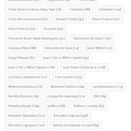
Chile-America latina-Abya Yala
(76)
Colombia
(88)
Colombia
(109)
Crisis del coronavirus
(62)
Donald Trump
(97)
Douce France
(91)
Dulce Francia
(63)
Ecuador
(93)
Fernando Buen Abad Domínguez
(91)
Genocidio de Gaza
(163)
Gustavo Petro
(88)
Génocide de Gaza
(74)
Javier Milei
(107)
Jorge Elbaum
(67)
Juan J. Paz-y-Miño Cepeda
(93)
Juan J. Paz y Miño Cepeda
(166)
Juan Pablo Cárdenas S.
(108)
Luchas y resistencias
(77)
Luis Casado
(155)
Memoria Historica
(76)
Memoria histórica
(84)
neoliberalismo
(119)
Nicolás Maduro
(64)
Ocupación marroquí
(70)
ONU
(64)
Palestina/Israel
(184)
política
(66)
Política y utopia
(62)
Reinaldo Spitaletta
(152)
Revueltas lógicas
(246)
Révoltes Logiques
(120)
Sahara occidental occupé
(64)