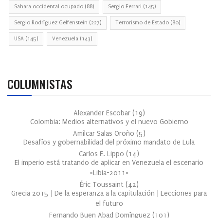
Sahara occidental ocupado
(88)
Sergio Ferrari
(145)
Sergio Rodríguez Gelfenstein
(227)
Terrorismo de Estado
(80)
USA
(145)
Venezuela
(143)
COLUMNISTAS
Alexander Escobar
(
19
)
Colombia: Medios alternativos y el nuevo Gobierno
Amílcar Salas Oroño
(
5
)
Desafíos y gobernabilidad del próximo mandato de Lula
Carlos E. Lippo
(
14
)
El imperio está tratando de aplicar en Venezuela el escenario
«Libia-2011»
Éric Toussaint
(
42
)
Grecia 2015 | De la esperanza a la capitulación | Lecciones para
el futuro
Fernando Buen Abad Domínguez
(
101
)