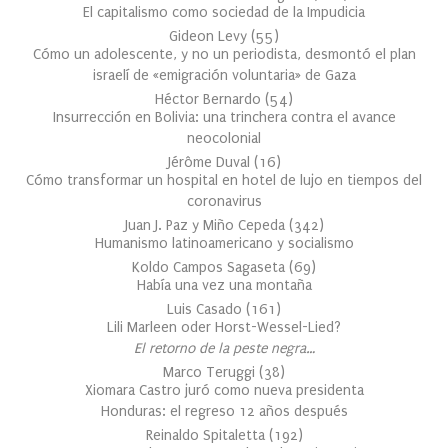
El capitalismo como sociedad de la Impudicia
Gideon Levy
(
55
)
Cómo un adolescente, y no un periodista, desmontó el plan
israelí de «emigración voluntaria» de Gaza
Héctor Bernardo
(
54
)
Insurrección en Bolivia: una trinchera contra el avance
neocolonial
Jérôme Duval
(
16
)
Cómo transformar un hospital en hotel de lujo en tiempos del
coronavirus
Juan J. Paz y Miño Cepeda
(
342
)
Humanismo latinoamericano y socialismo
Koldo Campos Sagaseta
(
69
)
Había una vez una montaña
Luis Casado
(
161
)
Lili Marleen oder Horst-Wessel-Lied?
El retorno de la peste negra…
Marco Teruggi
(
38
)
Xiomara Castro juró como nueva presidenta
Honduras: el regreso 12 años después
Reinaldo Spitaletta
(
192
)