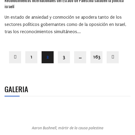
Reconocimientos internacionales del Estado de Palestina sacuden la política
israelí
Un estado de ansiedad y conmoción se apodera tanto de los
sectores políticos gobernantes como de la oposición en Israel,
tras los reconocimientos simultáneos...
1
2
3
…
163
GALERIA
Aaron Bushnell, mártir de la causa palestina