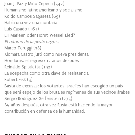
Juan J. Paz y Miño Cepeda
(
342
)
Humanismo latinoamericano y socialismo
Koldo Campos Sagaseta
(
69
)
Había una vez una montaña
Luis Casado
(
161
)
Lili Marleen oder Horst-Wessel-Lied?
El retorno de la peste negra…
Marco Teruggi
(
38
)
Xiomara Castro juró como nueva presidenta
Honduras: el regreso 12 años después
Reinaldo Spitaletta
(
192
)
La sospecha como otra clave de resistencia
Robert Fisk
(
3
)
Basta de excusas: los votantes israelíes han escogido un país
que será espejo de los brutales regímenes de sus vecinos árabes
Sergio Rodríguez Gelfenstein
(
273
)
85 años después, otra vez Rusia está haciendo la mayor
contribución en defensa de la humanidad.