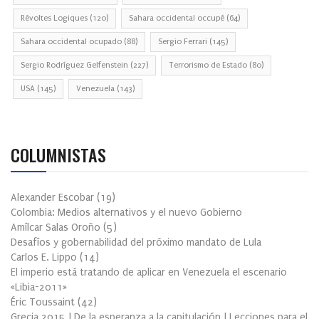
Révoltes Logiques
(120)
Sahara occidental occupé
(64)
Sahara occidental ocupado
(88)
Sergio Ferrari
(145)
Sergio Rodríguez Gelfenstein
(227)
Terrorismo de Estado
(80)
USA
(145)
Venezuela
(143)
COLUMNISTAS
Alexander Escobar
(
19
)
Colombia: Medios alternativos y el nuevo Gobierno
Amílcar Salas Oroño
(
5
)
Desafíos y gobernabilidad del próximo mandato de Lula
Carlos E. Lippo
(
14
)
El imperio está tratando de aplicar en Venezuela el escenario
«Libia-2011»
Éric Toussaint
(
42
)
Grecia 2015 | De la esperanza a la capitulación | Lecciones para el