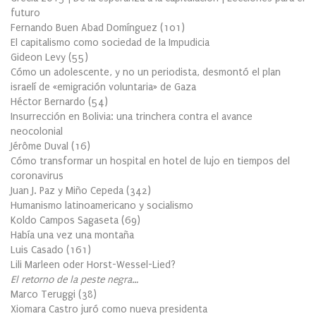
futuro
Fernando Buen Abad Domínguez
(
101
)
El capitalismo como sociedad de la Impudicia
Gideon Levy
(
55
)
Cómo un adolescente, y no un periodista, desmontó el plan
israelí de «emigración voluntaria» de Gaza
Héctor Bernardo
(
54
)
Insurrección en Bolivia: una trinchera contra el avance
neocolonial
Jérôme Duval
(
16
)
Cómo transformar un hospital en hotel de lujo en tiempos del
coronavirus
Juan J. Paz y Miño Cepeda
(
342
)
Humanismo latinoamericano y socialismo
Koldo Campos Sagaseta
(
69
)
Había una vez una montaña
Luis Casado
(
161
)
Lili Marleen oder Horst-Wessel-Lied?
El retorno de la peste negra…
Marco Teruggi
(
38
)
Xiomara Castro juró como nueva presidenta