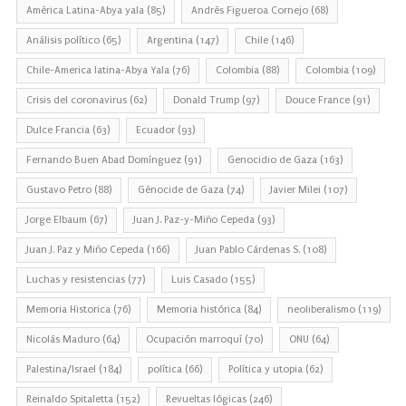
América Latina-Abya yala
(85)
Andrés Figueroa Cornejo
(68)
Análisis político
(65)
Argentina
(147)
Chile
(146)
Chile-America latina-Abya Yala
(76)
Colombia
(88)
Colombia
(109)
Crisis del coronavirus
(62)
Donald Trump
(97)
Douce France
(91)
Dulce Francia
(63)
Ecuador
(93)
Fernando Buen Abad Domínguez
(91)
Genocidio de Gaza
(163)
Gustavo Petro
(88)
Génocide de Gaza
(74)
Javier Milei
(107)
Jorge Elbaum
(67)
Juan J. Paz-y-Miño Cepeda
(93)
Juan J. Paz y Miño Cepeda
(166)
Juan Pablo Cárdenas S.
(108)
Luchas y resistencias
(77)
Luis Casado
(155)
Memoria Historica
(76)
Memoria histórica
(84)
neoliberalismo
(119)
Nicolás Maduro
(64)
Ocupación marroquí
(70)
ONU
(64)
Palestina/Israel
(184)
política
(66)
Política y utopia
(62)
Reinaldo Spitaletta
(152)
Revueltas lógicas
(246)