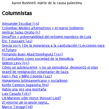
Aaron Bushnell, mártir de la causa palestina
Columnistas
Alexander Escobar
(
19
)
Colombia: Medios alternativos y el nuevo Gobierno
Amílcar Salas Oroño
(
5
)
Desafíos y gobernabilidad del próximo mandato de Lula
Éric Toussaint
(
42
)
Grecia 2015 | De la esperanza a la capitulación | Lecciones para
el futuro
Fernando Buen Abad Domínguez
(
101
)
El capitalismo como sociedad de la Impudicia
Gideon Levy
(
55
)
Cómo un adolescente, y no un periodista, desmontó el plan
israelí de «emigración voluntaria» de Gaza
Juan J. Paz y Miño Cepeda
(
342
)
Humanismo latinoamericano y socialismo
Koldo Campos Sagaseta
(
69
)
Había una vez una montaña
Luis Casado
(
161
)
Lili Marleen oder Horst-Wessel-Lied?
El retorno de la peste negra…
Marco Teruggi
(
38
)