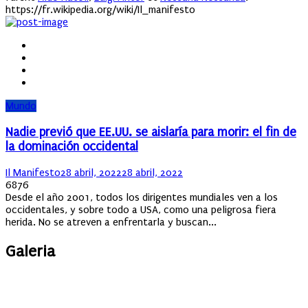
https://fr.wikipedia.org/wiki/Il_manifesto
Mundo
Nadie previó que EE.UU. se aislaría para morir: el fin de
la dominación occidental
Author
Posted
Il Manifesto
28 abril, 2022
28 abril, 2022
on
6876
Desde el año 2001, todos los dirigentes mundiales ven a los
occidentales, y sobre todo a USA, como una peligrosa fiera
herida. No se atreven a enfrentarla y buscan...
Galeria