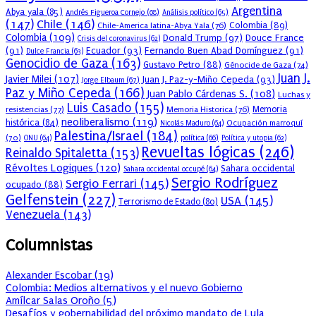
Argentina
Abya yala
(85)
Andrés Figueroa Cornejo
(68)
Análisis político
(65)
(147)
Chile
(146)
Colombia
(89)
Chile-America latina-Abya Yala
(76)
Colombia
(109)
Donald Trump
(97)
Douce France
Crisis del coronavirus
(62)
(91)
Ecuador
(93)
Fernando Buen Abad Domínguez
(91)
Dulce Francia
(63)
Genocidio de Gaza
(163)
Gustavo Petro
(88)
Génocide de Gaza
(74)
Juan J.
Javier Milei
(107)
Juan J. Paz-y-Miño Cepeda
(93)
Jorge Elbaum
(67)
Paz y Miño Cepeda
(166)
Juan Pablo Cárdenas S.
(108)
Luchas y
Luis Casado
(155)
resistencias
(77)
Memoria Historica
(76)
Memoria
neoliberalismo
(119)
histórica
(84)
Ocupación marroquí
Nicolás Maduro
(64)
Palestina/Israel
(184)
(70)
política
(66)
ONU
(64)
Política y utopia
(62)
Revueltas lógicas
(246)
Reinaldo Spitaletta
(153)
Révoltes Logiques
(120)
Sahara occidental
Sahara occidental occupé
(64)
Sergio Rodríguez
Sergio Ferrari
(145)
ocupado
(88)
Gelfenstein
(227)
USA
(145)
Terrorismo de Estado
(80)
Venezuela
(143)
Columnistas
Alexander Escobar
(
19
)
Colombia: Medios alternativos y el nuevo Gobierno
Amílcar Salas Oroño
(
5
)
Desafíos y gobernabilidad del próximo mandato de Lula