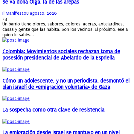
Se va doña Olga, la de las arepas
Author
Posted
Il Manifesto
8 agosto, 2026
on
23
Un barrio tiene olores, sabores, colores, aceras, antejardines,
casas y gente que las habita. Son los vecinos. El próximo, ese a
quien le sabés...
Colombia: Movimientos sociales rechazan toma de
posesión presidencial de Abelardo de la Espriella
Cómo un adolescente, y no un periodista, desmontó el
plan israelí de «emigración voluntaria» de Gaza
La sospecha como otra clave de resistencia
La emigración desde Israel se mantuvo en un nivel