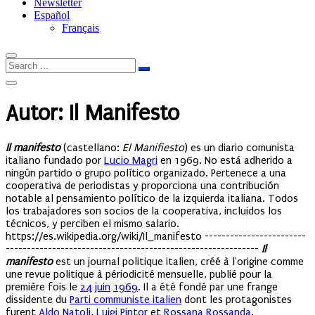
Newsletter
Español
Français
Autor: Il Manifesto
Il manifesto
(castellano:
El Manifiesto
) es un diario comunista
italiano fundado por
Lucio Magri
en 1969. No está adherido a
ningún partido o grupo político organizado. Pertenece a una
cooperativa de periodistas y proporciona una contribución
notable al pensamiento político de la izquierda italiana. Todos
los trabajadores son socios de la cooperativa, incluidos los
técnicos, y perciben el mismo salario.
https://es.wikipedia.org/wiki/Il_manifesto ------------------------
------------------------------------------------------------
Il
manifesto
est un journal politique italien, créé à l'origine comme
une revue politique à périodicité mensuelle, publié pour la
première fois le
24
juin
1969
. Il a été fondé par une frange
dissidente du
Parti communiste italien
dont les protagonistes
furent
Aldo Natoli
,
Luigi Pintor
et
Rossana Rossanda
.