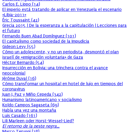
Carlos E. Lippo
(
14
)
El imperio está tratando de aplicar en Venezuela el escenario
«Libia-2011»
Éric Toussaint
(
42
)
Grecia 2015 | De la esperanza a la capitulación | Lecciones para
el futuro
Fernando Buen Abad Domínguez
(
101
)
El capitalismo como sociedad de la Impudicia
Gideon Levy
(
55
)
Cómo un adolescente, y no un periodista, desmontó el plan
israelí de «emigración voluntaria» de Gaza
Héctor Bernardo
(
54
)
Insurrección en Bolivia: una trinchera contra el avance
neocolonial
Jérôme Duval
(
16
)
Cómo transformar un hospital en hotel de lujo en tiempos del
coronavirus
Juan J. Paz y Miño Cepeda
(
342
)
Humanismo latinoamericano y socialismo
Koldo Campos Sagaseta
(
69
)
Había una vez una montaña
Luis Casado
(
161
)
Lili Marleen oder Horst-Wessel-Lied?
El retorno de la peste negra…
Marco Teruggi
(
38
)