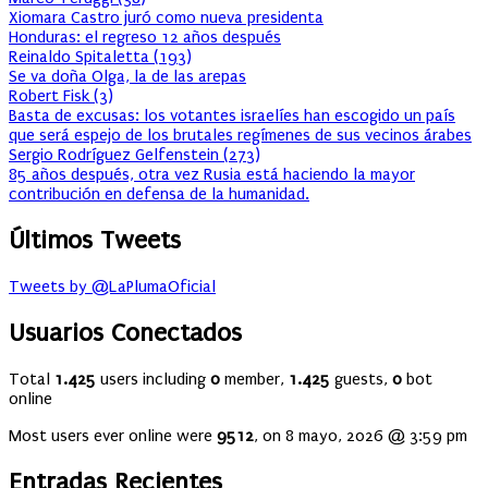
Xiomara Castro juró como nueva presidenta
Honduras: el regreso 12 años después
Reinaldo Spitaletta
(
193
)
Se va doña Olga, la de las arepas
Robert Fisk
(
3
)
Basta de excusas: los votantes israelíes han escogido un país
que será espejo de los brutales regímenes de sus vecinos árabes
Sergio Rodríguez Gelfenstein
(
273
)
85 años después, otra vez Rusia está haciendo la mayor
contribución en defensa de la humanidad.
Últimos Tweets
Tweets by @LaPlumaOficial
Usuarios Conectados
Total
1.425
users including
0
member,
1.425
guests,
0
bot
online
Most users ever online were
9512
, on 8 mayo, 2026 @ 3:59 pm
Entradas Recientes