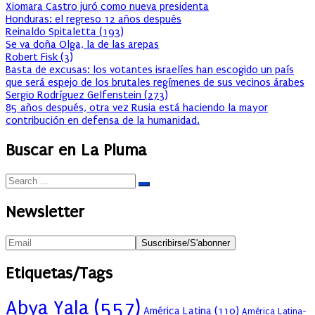
Xiomara Castro juró como nueva presidenta
Honduras: el regreso 12 años después
Reinaldo Spitaletta
(
193
)
Se va doña Olga, la de las arepas
Robert Fisk
(
3
)
Basta de excusas: los votantes israelíes han escogido un país
que será espejo de los brutales regímenes de sus vecinos árabes
Sergio Rodríguez Gelfenstein
(
273
)
85 años después, otra vez Rusia está haciendo la mayor
contribución en defensa de la humanidad.
Buscar en La Pluma
Newsletter
Etiquetas/Tags
Abya Yala
(557)
América Latina
(110)
América Latina-