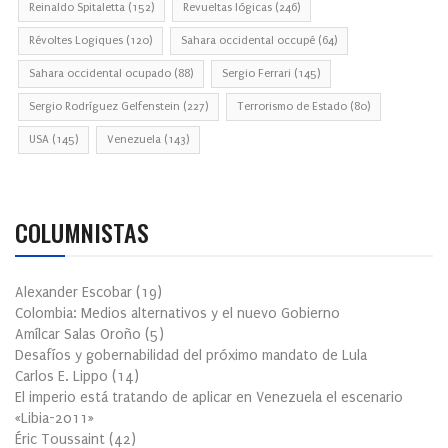
Reinaldo Spitaletta
(152)
Revueltas lógicas
(246)
Révoltes Logiques
(120)
Sahara occidental occupé
(64)
Sahara occidental ocupado
(88)
Sergio Ferrari
(145)
Sergio Rodríguez Gelfenstein
(227)
Terrorismo de Estado
(80)
USA
(145)
Venezuela
(143)
COLUMNISTAS
Alexander Escobar
(
19
)
Colombia: Medios alternativos y el nuevo Gobierno
Amílcar Salas Oroño
(
5
)
Desafíos y gobernabilidad del próximo mandato de Lula
Carlos E. Lippo
(
14
)
El imperio está tratando de aplicar en Venezuela el escenario
«Libia-2011»
Éric Toussaint
(
42
)