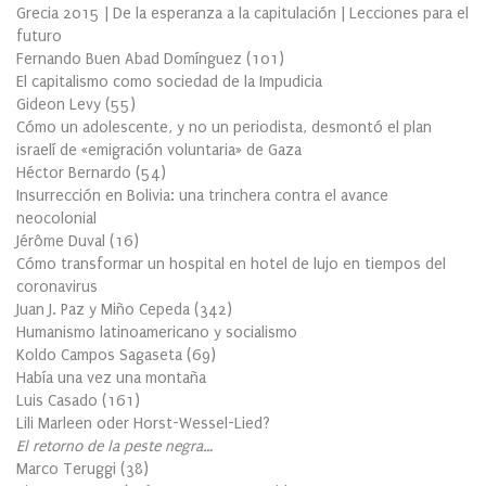
Grecia 2015 | De la esperanza a la capitulación | Lecciones para el
futuro
Fernando Buen Abad Domínguez
(
101
)
El capitalismo como sociedad de la Impudicia
Gideon Levy
(
55
)
Cómo un adolescente, y no un periodista, desmontó el plan
israelí de «emigración voluntaria» de Gaza
Héctor Bernardo
(
54
)
Insurrección en Bolivia: una trinchera contra el avance
neocolonial
Jérôme Duval
(
16
)
Cómo transformar un hospital en hotel de lujo en tiempos del
coronavirus
Juan J. Paz y Miño Cepeda
(
342
)
Humanismo latinoamericano y socialismo
Koldo Campos Sagaseta
(
69
)
Había una vez una montaña
Luis Casado
(
161
)
Lili Marleen oder Horst-Wessel-Lied?
El retorno de la peste negra…
Marco Teruggi
(
38
)