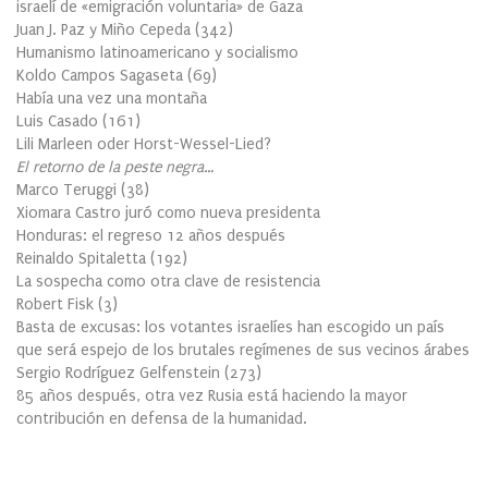
israelí de «emigración voluntaria» de Gaza
Juan J. Paz y Miño Cepeda
(
342
)
Humanismo latinoamericano y socialismo
Koldo Campos Sagaseta
(
69
)
Había una vez una montaña
Luis Casado
(
161
)
Lili Marleen oder Horst-Wessel-Lied?
El retorno de la peste negra…
Marco Teruggi
(
38
)
Xiomara Castro juró como nueva presidenta
Honduras: el regreso 12 años después
Reinaldo Spitaletta
(
192
)
La sospecha como otra clave de resistencia
Robert Fisk
(
3
)
Basta de excusas: los votantes israelíes han escogido un país
que será espejo de los brutales regímenes de sus vecinos árabes
Sergio Rodríguez Gelfenstein
(
273
)
85 años después, otra vez Rusia está haciendo la mayor
contribución en defensa de la humanidad.