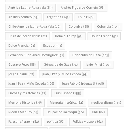
América Latina-Abya yala
(85)
Andrés Figueroa Cornejo
(68)
Análisis político
(65)
Argentina
(147)
Chile
(146)
Chile-America latina-Abya Yala
(76)
Colombia
(88)
Colombia
(109)
Crisis del coronavirus
(62)
Donald Trump
(97)
Douce France
(91)
Dulce Francia
(63)
Ecuador
(93)
Fernando Buen Abad Domínguez
(91)
Genocidio de Gaza
(163)
Gustavo Petro
(88)
Génocide de Gaza
(74)
Javier Milei
(107)
Jorge Elbaum
(67)
Juan J. Paz-y-Miño Cepeda
(93)
Juan J. Paz y Miño Cepeda
(166)
Juan Pablo Cárdenas S.
(108)
Luchas y resistencias
(77)
Luis Casado
(155)
Memoria Historica
(76)
Memoria histórica
(84)
neoliberalismo
(119)
Nicolás Maduro
(64)
Ocupación marroquí
(70)
ONU
(64)
Palestina/Israel
(184)
política
(66)
Política y utopia
(62)