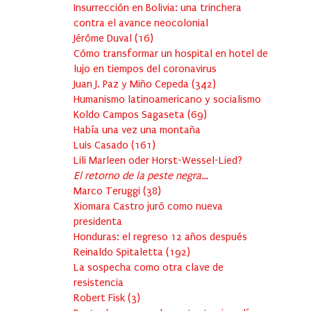
Insurrección en Bolivia: una trinchera
contra el avance neocolonial
Jérôme Duval
(
16
)
Cómo transformar un hospital en hotel de
lujo en tiempos del coronavirus
Juan J. Paz y Miño Cepeda
(
342
)
Humanismo latinoamericano y socialismo
Koldo Campos Sagaseta
(
69
)
Había una vez una montaña
Luis Casado
(
161
)
Lili Marleen oder Horst-Wessel-Lied?
El retorno de la peste negra…
Marco Teruggi
(
38
)
Xiomara Castro juró como nueva
presidenta
Honduras: el regreso 12 años después
Reinaldo Spitaletta
(
192
)
La sospecha como otra clave de
resistencia
Robert Fisk
(
3
)