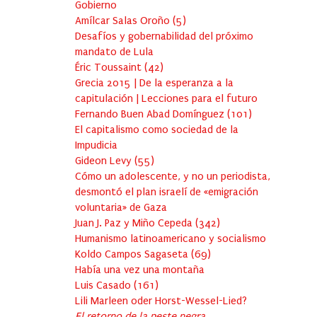
Gobierno
Amílcar Salas Oroño
(
5
)
Desafíos y gobernabilidad del próximo
mandato de Lula
Éric Toussaint
(
42
)
Grecia 2015 | De la esperanza a la
capitulación | Lecciones para el futuro
Fernando Buen Abad Domínguez
(
101
)
El capitalismo como sociedad de la
Impudicia
Gideon Levy
(
55
)
Cómo un adolescente, y no un periodista,
desmontó el plan israelí de «emigración
voluntaria» de Gaza
Juan J. Paz y Miño Cepeda
(
342
)
Humanismo latinoamericano y socialismo
Koldo Campos Sagaseta
(
69
)
Había una vez una montaña
Luis Casado
(
161
)
Lili Marleen oder Horst-Wessel-Lied?
El retorno de la peste negra…