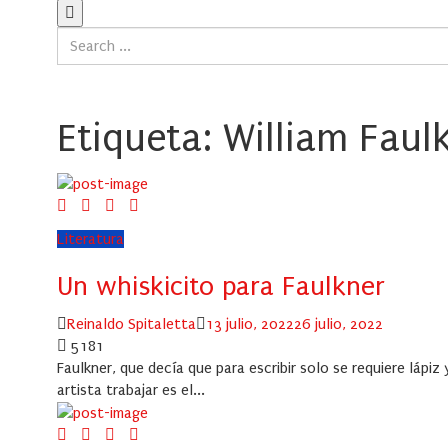
Etiqueta:
William Faul
Literatura
Un whiskicito para Faulkner
Author
Posted
Reinaldo Spitaletta
13 julio, 2022
26 julio, 2022
on
5181
Faulkner, que decía que para escribir solo se requiere lápiz
artista trabajar es el...