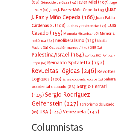
Javier Milei
(107)
(88)
Génocide de Gaza
(74)
Jorge
Juan
Juan J. Paz-y-Miño Cepeda
(93)
Elbaum
(67)
J. Paz y Miño Cepeda
(166)
Juan Pablo
Luis
Cárdenas S.
(108)
Luchas y resistencias
(77)
Casado
(155)
Memoria Historica
(76)
Memoria
neoliberalismo
(119)
histórica
(84)
Nicolás
Ocupación marroquí
(70)
Maduro
(64)
ONU
(64)
Palestina/Israel
(184)
política
(66)
Política y
Reinaldo Spitaletta
(152)
utopia
(62)
Revueltas lógicas
(246)
Révoltes
Logiques
(120)
Sahara
Sahara occidental occupé
(64)
Sergio Ferrari
occidental ocupado
(88)
Sergio Rodríguez
(145)
Gelfenstein
(227)
Terrorismo de Estado
USA
(145)
Venezuela
(143)
(80)
Columnistas