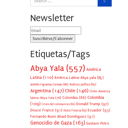
Newsletter
Etiquetas/Tags
Abya Yala
(557)
América
Latina
(110)
América Latina-Abya yala
(85)
Andrés Figueroa Cornejo
(68)
Análisis político
(65)
Argentina
(147)
Chile
(146)
Chile-America
Colombia
Colombia
(88)
latina-Abya Yala
(76)
(109)
Donald Trump
(97)
Crisis del coronavirus
(62)
Douce France
(91)
Ecuador
(93)
Dulce Francia
(63)
Fernando Buen Abad Domínguez
(91)
Genocidio de Gaza
(163)
Gustavo Petro