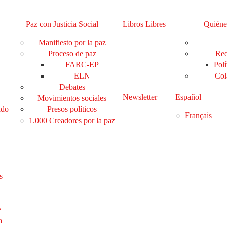
Paz con Justicia Social
Libros Libres
Quiéne
Manifiesto por la paz
Proceso de paz
Red
FARC-EP
Polí
ELN
Col
Debates
Newsletter
Español
Movimientos sociales
ado
Presos políticos
Français
1.000 Creadores por la paz
s
e
a