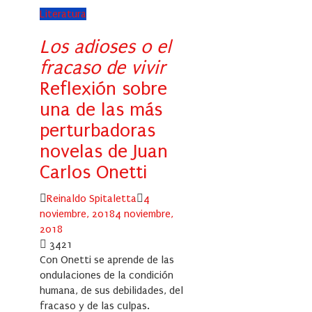
Literatura
Los adioses o el
fracaso de vivir
Reflexión sobre
una de las más
perturbadoras
novelas de Juan
Carlos Onetti
Author
Posted
Reinaldo Spitaletta
4
on
noviembre, 2018
4 noviembre,
2018
3421
Con Onetti se aprende de las
ondulaciones de la condición
humana, de sus debilidades, del
fracaso y de las culpas.