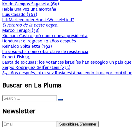
Koldo Campos Sagaseta
(
69
)
Había una vez una montaña
Luis Casado
(
161
)
Lili Marleen oder Horst-Wessel-Lied?
El retorno de la peste negra…
Marco Teruggi
(
38
)
Xiomara Castro juró como nueva presidenta
Honduras: el regreso 12 años después
Reinaldo Spitaletta
(
192
)
La sospecha como otra clave de resistencia
Robert Fisk
(
3
)
Basta de excusas: los votantes israelíes han escogido un país que
Sergio Rodríguez Gelfenstein
(
273
)
85 años después, otra vez Rusia está haciendo la mayor contribuc
Buscar en La Pluma
Newsletter