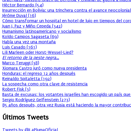
Héctor Bernardo
(
54
)
Insurrección en Bolivia: una trinchera contra el avance neocolonial
Jérôme Duval
(
16
)
Cómo transformar un hospital en hotel de lujo en tiempos del cor
Juan J. Paz y Miño Cepeda
(
342
)
Humanismo latinoamericano y socialismo
Koldo Campos Sagaseta
(
69
)
Había una vez una montaña
Luis Casado
(
161
)
Lili Marleen oder Horst-Wessel-Lied?
El retorno de la peste negra…
Marco Teruggi
(
38
)
Xiomara Castro juró como nueva presidenta
Honduras: el regreso 12 años después
Reinaldo Spitaletta
(
192
)
La sospecha como otra clave de resistencia
Robert Fisk
(
3
)
Basta de excusas: los votantes israelíes han escogido un país que
Sergio Rodríguez Gelfenstein
(
273
)
85 años después, otra vez Rusia está haciendo la mayor contribuc
Últimos Tweets
Tweets by @LaPlumaOficial