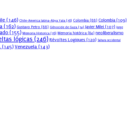
ile
(146)
Colombia
(109)
Colombia
(88)
Chile-America latina-Abya Yala
(76)
a
(162)
Javier Milei
(107)
Gustavo Petro
(88)
Génocide de Gaza
(74)
Jorge
sado
(155)
neoliberalismo
Memoria Historica
(76)
Memoria histórica
(84)
ltas lógicas
(246)
Révoltes Logiques
(120)
Sahara occidental
A
(145)
Venezuela
(143)