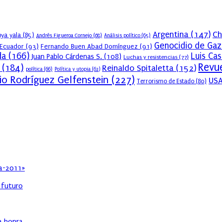
Argentina
(147)
Ch
ya yala
(85)
Andrés Figueroa Cornejo
(68)
Análisis político
(65)
Genocidio de Gaz
Ecuador
(93)
Fernando Buen Abad Domínguez
(91)
da
(166)
Luis Ca
Juan Pablo Cárdenas S.
(108)
Luchas y resistencias
(77)
Revue
(184)
Reinaldo Spitaletta
(152)
política
(66)
Política y utopia
(62)
io Rodríguez Gelfenstein
(227)
US
Terrorismo de Estado
(80)
ia-2011»
l futuro
ha honra