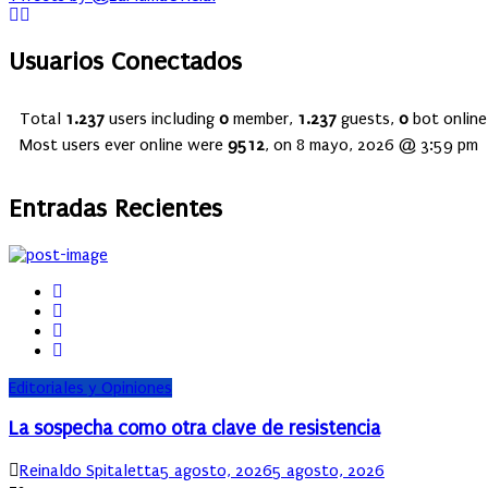
Usuarios Conectados
Total
1.237
users including
0
member,
1.237
guests,
0
bot online
Most users ever online were
9512
, on 8 mayo, 2026 @ 3:59 pm
Entradas Recientes
Editoriales y Opiniones
La sospecha como otra clave de resistencia
Author
Posted
Reinaldo Spitaletta
5 agosto, 2026
5 agosto, 2026