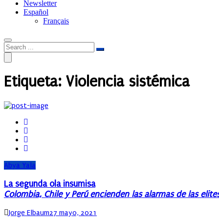
Newsletter
Español
Français
Etiqueta:
Violencia sistémica
Abya Yala
La segunda ola insumisa
Colombia, Chile y Perú encienden las alarmas de las elit
Author
Posted
Jorge Elbaum
27 mayo, 2021