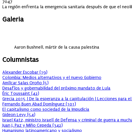
on
7047
La región enfrenta la emergencia sanitaria después de que el neolib
Galeria
Aaron Bushnell, mártir de la causa palestina
Columnistas
Alexander Escobar
(
19
)
Colombia: Medios alternativos y el nuevo Gobierno
Amílcar Salas Oroño
(
5
)
Desafíos y gobernabilidad del próximo mandato de Lula
Éric Toussaint
(
42
)
Grecia 2015 | De la esperanza a la capitulación | Lecciones para e
Fernando Buen Abad Domínguez
(
101
)
El capitalismo como sociedad de la Impudicia
Gideon Levy
(
54
)
Israel Katz, ministro israelí de Defensa y criminal de guerra a muc
Juan J. Paz y Miño Cepeda
(
342
)
Humanismo latinoamericano y socialismo