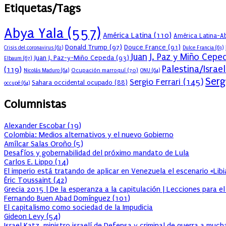
Etiquetas/Tags
Abya Yala
(557)
América Latina
(110)
América Latina-Ab
Donald Trump
(97)
Douce France
(91)
Crisis del coronavirus
(62)
Dulce Francia
(63)
Juan J. Paz y Miño Cepe
Juan J. Paz-y-Miño Cepeda
(93)
Elbaum
(67)
Palestina/Israel
(119)
Ocupación marroquí
(70)
Nicolás Maduro
(64)
ONU
(64)
Serg
Sergio Ferrari
(145)
Sahara occidental ocupado
(88)
occupé
(64)
Columnistas
Alexander Escobar
(
19
)
Colombia: Medios alternativos y el nuevo Gobierno
Amílcar Salas Oroño
(
5
)
Desafíos y gobernabilidad del próximo mandato de Lula
Carlos E. Lippo
(
14
)
El imperio está tratando de aplicar en Venezuela el escenario «Lib
Éric Toussaint
(
42
)
Grecia 2015 | De la esperanza a la capitulación | Lecciones para e
Fernando Buen Abad Domínguez
(
101
)
El capitalismo como sociedad de la Impudicia
Gideon Levy
(
54
)
Israel Katz, ministro israelí de Defensa y criminal de guerra a muc