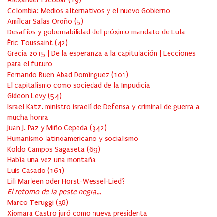
Alexander Escobar
(
19
)
Colombia: Medios alternativos y el nuevo Gobierno
Amílcar Salas Oroño
(
5
)
Desafíos y gobernabilidad del próximo mandato de Lula
Éric Toussaint
(
42
)
Grecia 2015 | De la esperanza a la capitulación | Lecciones
para el futuro
Fernando Buen Abad Domínguez
(
101
)
El capitalismo como sociedad de la Impudicia
Gideon Levy
(
54
)
Israel Katz, ministro israelí de Defensa y criminal de guerra a
mucha honra
Juan J. Paz y Miño Cepeda
(
342
)
Humanismo latinoamericano y socialismo
Koldo Campos Sagaseta
(
69
)
Había una vez una montaña
Luis Casado
(
161
)
Lili Marleen oder Horst-Wessel-Lied?
El retorno de la peste negra…
Marco Teruggi
(
38
)
Xiomara Castro juró como nueva presidenta