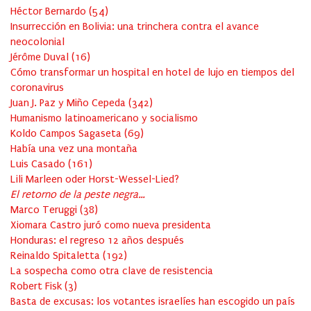
Héctor Bernardo
(
54
)
Insurrección en Bolivia: una trinchera contra el avance
neocolonial
Jérôme Duval
(
16
)
Cómo transformar un hospital en hotel de lujo en tiempos del
coronavirus
Juan J. Paz y Miño Cepeda
(
342
)
Humanismo latinoamericano y socialismo
Koldo Campos Sagaseta
(
69
)
Había una vez una montaña
Luis Casado
(
161
)
Lili Marleen oder Horst-Wessel-Lied?
El retorno de la peste negra…
Marco Teruggi
(
38
)
Xiomara Castro juró como nueva presidenta
Honduras: el regreso 12 años después
Reinaldo Spitaletta
(
192
)
La sospecha como otra clave de resistencia
Robert Fisk
(
3
)
Basta de excusas: los votantes israelíes han escogido un país