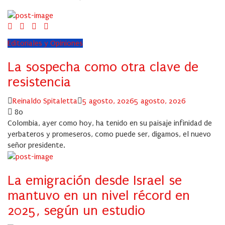
Editoriales y Opiniones
La sospecha como otra clave de
resistencia
Author
Posted
Reinaldo Spitaletta
5 agosto, 2026
5 agosto, 2026
on
80
Colombia, ayer como hoy, ha tenido en su paisaje infinidad de
yerbateros y promeseros, como puede ser, digamos, el nuevo
señor presidente.
La emigración desde Israel se
mantuvo en un nivel récord en
2025, según un estudio