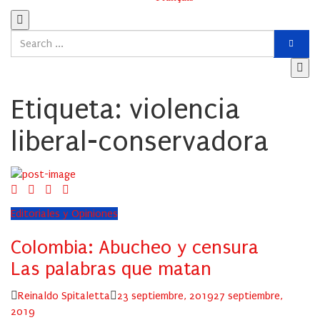
Etiqueta:
violencia
liberal-conservadora
Editoriales y Opiniones
Colombia: Abucheo y censura
Las palabras que matan
Author
Posted
Reinaldo Spitaletta
23 septiembre, 2019
27 septiembre,
on
2019