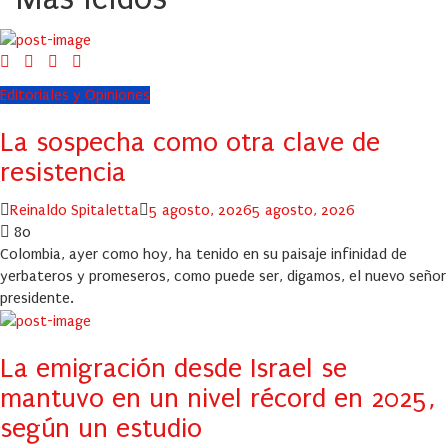
Editoriales y Opiniones
La sospecha como otra clave de
resistencia
Author
Posted
Reinaldo Spitaletta
5 agosto, 2026
5 agosto, 2026
on
80
Colombia, ayer como hoy, ha tenido en su paisaje infinidad de
yerbateros y promeseros, como puede ser, digamos, el nuevo señor
presidente.
La emigración desde Israel se
mantuvo en un nivel récord en 2025,
según un estudio