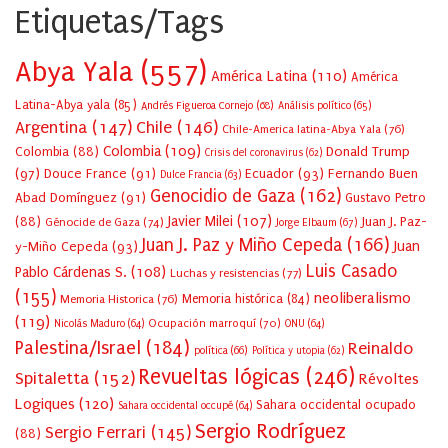
Etiquetas/Tags
Abya Yala
(557)
América Latina
(110)
América
Latina-Abya yala
(85)
Andrés Figueroa Cornejo
(68)
Análisis político
(65)
Argentina
(147)
Chile
(146)
Chile-America latina-Abya Yala
(76)
Colombia
(109)
Colombia
(88)
Donald Trump
Crisis del coronavirus
(62)
(97)
Douce France
(91)
Ecuador
(93)
Fernando Buen
Dulce Francia
(63)
Genocidio de Gaza
(162)
Abad Domínguez
(91)
Gustavo Petro
Javier Milei
(107)
(88)
Juan J. Paz-
Génocide de Gaza
(74)
Jorge Elbaum
(67)
Juan J. Paz y Miño Cepeda
(166)
Juan
y-Miño Cepeda
(93)
Luis Casado
Pablo Cárdenas S.
(108)
Luchas y resistencias
(77)
(155)
neoliberalismo
Memoria Historica
(76)
Memoria histórica
(84)
(119)
Ocupación marroquí
(70)
Nicolás Maduro
(64)
ONU
(64)
Palestina/Israel
(184)
Reinaldo
política
(66)
Política y utopia
(62)
Revueltas lógicas
(246)
Spitaletta
(152)
Révoltes
Logiques
(120)
Sahara occidental ocupado
Sahara occidental occupé
(64)
Sergio Rodríguez
Sergio Ferrari
(145)
(88)