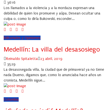
3616
Los llamados a la violencia y a la mordaza expresan una
debilidad de quien los promueve y aúpa. Desean ocultar una
culpa o, como lo diría Bukowski, esconder...
Editoriales y Opiniones
Medellín: La villa del desasosiego
Author
Posted
Reinaldo Spitaletta
23 abril, 2019
on
3529
La desasosegada villa, la ciudad que de primaveral ya no tiene
nada (bueno, digamos que, como lo anunciaba hace años un
cronista, Medellín sigue...
Colombia