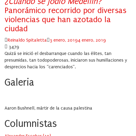
¿Cuándo se jodió Medellín?
Panorámico recorrido por diversas
violencias que han azotado la
ciudad
Author
Posted
Reinaldo Spitaletta
3 enero, 2019
4 enero, 2019
on
3479
Quizá se inició el desbarranque cuando las élites, tan
presumidas, tan todopoderosas, iniciaron sus humillaciones y
desprecios hacia los “carenciados”.
Galeria
Aaron Bushnell, mártir de la causa palestina
Columnistas