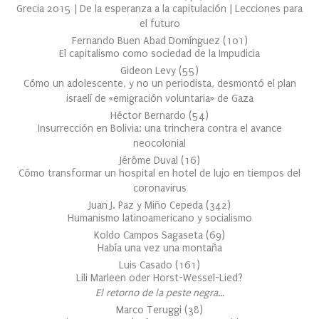
Grecia 2015 | De la esperanza a la capitulación | Lecciones para
el futuro
Fernando Buen Abad Domínguez
(
101
)
El capitalismo como sociedad de la Impudicia
Gideon Levy
(
55
)
Cómo un adolescente, y no un periodista, desmontó el plan
israelí de «emigración voluntaria» de Gaza
Héctor Bernardo
(
54
)
Insurrección en Bolivia: una trinchera contra el avance
neocolonial
Jérôme Duval
(
16
)
Cómo transformar un hospital en hotel de lujo en tiempos del
coronavirus
Juan J. Paz y Miño Cepeda
(
342
)
Humanismo latinoamericano y socialismo
Koldo Campos Sagaseta
(
69
)
Había una vez una montaña
Luis Casado
(
161
)
Lili Marleen oder Horst-Wessel-Lied?
El retorno de la peste negra…
Marco Teruggi
(
38
)