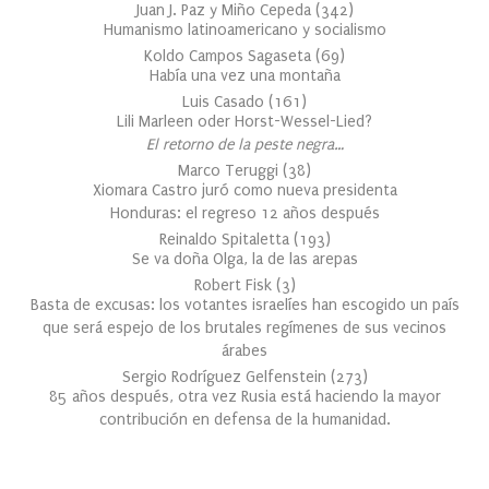
Juan J. Paz y Miño Cepeda
(
342
)
Humanismo latinoamericano y socialismo
Koldo Campos Sagaseta
(
69
)
Había una vez una montaña
Luis Casado
(
161
)
Lili Marleen oder Horst-Wessel-Lied?
El retorno de la peste negra…
Marco Teruggi
(
38
)
Xiomara Castro juró como nueva presidenta
Honduras: el regreso 12 años después
Reinaldo Spitaletta
(
193
)
Se va doña Olga, la de las arepas
Robert Fisk
(
3
)
Basta de excusas: los votantes israelíes han escogido un país
que será espejo de los brutales regímenes de sus vecinos
árabes
Sergio Rodríguez Gelfenstein
(
273
)
85 años después, otra vez Rusia está haciendo la mayor
contribución en defensa de la humanidad.