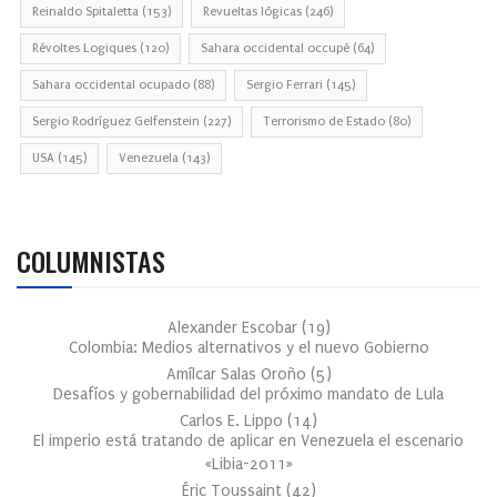
Reinaldo Spitaletta
(153)
Revueltas lógicas
(246)
Révoltes Logiques
(120)
Sahara occidental occupé
(64)
Sahara occidental ocupado
(88)
Sergio Ferrari
(145)
Sergio Rodríguez Gelfenstein
(227)
Terrorismo de Estado
(80)
USA
(145)
Venezuela
(143)
COLUMNISTAS
Alexander Escobar
(
19
)
Colombia: Medios alternativos y el nuevo Gobierno
Amílcar Salas Oroño
(
5
)
Desafíos y gobernabilidad del próximo mandato de Lula
Carlos E. Lippo
(
14
)
El imperio está tratando de aplicar en Venezuela el escenario
«Libia-2011»
Éric Toussaint
(
42
)