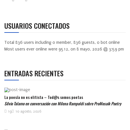
USUARIOS CONECTADOS
Total
836
users including
0
member,
836
guests,
0
bot online
Most users ever online were
9512
, on 8 mayo, 2026 @ 3:59 pm
ENTRADAS RECIENTES
La poesía no es elitista – Tod@s somos poetas
Silvio Talamo en conversación con Milena Rampoldi sobre ProMosaik Poetry
19
10 agosto, 2026