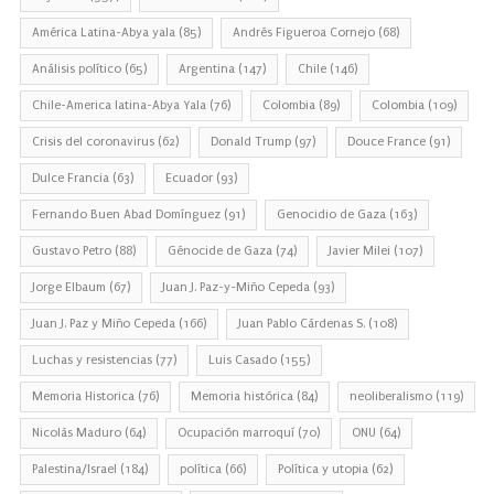
América Latina-Abya yala
(85)
Andrés Figueroa Cornejo
(68)
Análisis político
(65)
Argentina
(147)
Chile
(146)
Chile-America latina-Abya Yala
(76)
Colombia
(89)
Colombia
(109)
Crisis del coronavirus
(62)
Donald Trump
(97)
Douce France
(91)
Dulce Francia
(63)
Ecuador
(93)
Fernando Buen Abad Domínguez
(91)
Genocidio de Gaza
(163)
Gustavo Petro
(88)
Génocide de Gaza
(74)
Javier Milei
(107)
Jorge Elbaum
(67)
Juan J. Paz-y-Miño Cepeda
(93)
Juan J. Paz y Miño Cepeda
(166)
Juan Pablo Cárdenas S.
(108)
Luchas y resistencias
(77)
Luis Casado
(155)
Memoria Historica
(76)
Memoria histórica
(84)
neoliberalismo
(119)
Nicolás Maduro
(64)
Ocupación marroquí
(70)
ONU
(64)
Palestina/Israel
(184)
política
(66)
Política y utopia
(62)