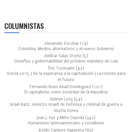
COLUMNISTAS
Alexander Escobar
(
19
)
Colombia: Medios alternativos y el nuevo Gobierno
Amílcar Salas Oroño
(
5
)
Desafíos y gobernabilidad del próximo mandato de Lula
Éric Toussaint
(
42
)
Grecia 2015 | De la esperanza a la capitulación | Lecciones para
el futuro
Fernando Buen Abad Domínguez
(
101
)
El capitalismo como sociedad de la Impudicia
Gideon Levy
(
54
)
Israel Katz, ministro israelí de Defensa y criminal de guerra a
mucha honra
Juan J. Paz y Miño Cepeda
(
342
)
Humanismo latinoamericano y socialismo
Koldo Campos Sagaseta
(
69
)