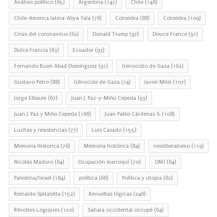
Análisis político
(65)
Argentina
(147)
Chile
(146)
Chile-America latina-Abya Yala
(76)
Colombia
(88)
Colombia
(109)
Crisis del coronavirus
(62)
Donald Trump
(97)
Douce France
(91)
Dulce Francia
(63)
Ecuador
(93)
Fernando Buen Abad Domínguez
(91)
Genocidio de Gaza
(162)
Gustavo Petro
(88)
Génocide de Gaza
(74)
Javier Milei
(107)
Jorge Elbaum
(67)
Juan J. Paz-y-Miño Cepeda
(93)
Juan J. Paz y Miño Cepeda
(166)
Juan Pablo Cárdenas S.
(108)
Luchas y resistencias
(77)
Luis Casado
(155)
Memoria Historica
(76)
Memoria histórica
(84)
neoliberalismo
(119)
Nicolás Maduro
(64)
Ocupación marroquí
(70)
ONU
(64)
Palestina/Israel
(184)
política
(66)
Política y utopia
(62)
Reinaldo Spitaletta
(152)
Revueltas lógicas
(246)
Révoltes Logiques
(120)
Sahara occidental occupé
(64)