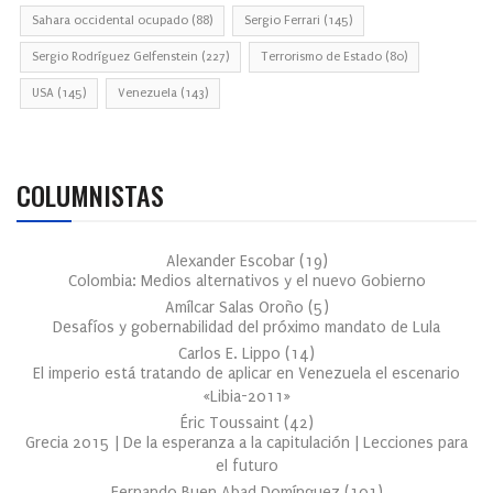
Sahara occidental ocupado
(88)
Sergio Ferrari
(145)
Sergio Rodríguez Gelfenstein
(227)
Terrorismo de Estado
(80)
USA
(145)
Venezuela
(143)
COLUMNISTAS
Alexander Escobar
(
19
)
Colombia: Medios alternativos y el nuevo Gobierno
Amílcar Salas Oroño
(
5
)
Desafíos y gobernabilidad del próximo mandato de Lula
Carlos E. Lippo
(
14
)
El imperio está tratando de aplicar en Venezuela el escenario
«Libia-2011»
Éric Toussaint
(
42
)
Grecia 2015 | De la esperanza a la capitulación | Lecciones para
el futuro
Fernando Buen Abad Domínguez
(
101
)