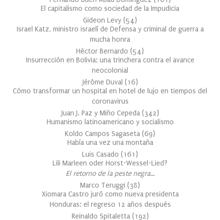
El capitalismo como sociedad de la Impudicia
Gideon Levy
(
54
)
Israel Katz, ministro israelí de Defensa y criminal de guerra a
mucha honra
Héctor Bernardo
(
54
)
Insurrección en Bolivia: una trinchera contra el avance
neocolonial
Jérôme Duval
(
16
)
Cómo transformar un hospital en hotel de lujo en tiempos del
coronavirus
Juan J. Paz y Miño Cepeda
(
342
)
Humanismo latinoamericano y socialismo
Koldo Campos Sagaseta
(
69
)
Había una vez una montaña
Luis Casado
(
161
)
Lili Marleen oder Horst-Wessel-Lied?
El retorno de la peste negra…
Marco Teruggi
(
38
)
Xiomara Castro juró como nueva presidenta
Honduras: el regreso 12 años después
Reinaldo Spitaletta
(
192
)