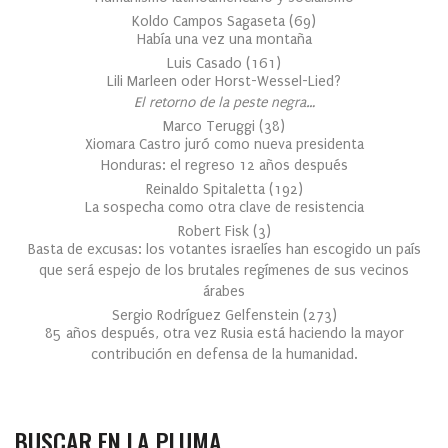
Koldo Campos Sagaseta
(
69
)
Había una vez una montaña
Luis Casado
(
161
)
Lili Marleen oder Horst-Wessel-Lied?
El retorno de la peste negra…
Marco Teruggi
(
38
)
Xiomara Castro juró como nueva presidenta
Honduras: el regreso 12 años después
Reinaldo Spitaletta
(
192
)
La sospecha como otra clave de resistencia
Robert Fisk
(
3
)
Basta de excusas: los votantes israelíes han escogido un país
que será espejo de los brutales regímenes de sus vecinos
árabes
Sergio Rodríguez Gelfenstein
(
273
)
85 años después, otra vez Rusia está haciendo la mayor
contribución en defensa de la humanidad.
BUSCAR EN LA PLUMA