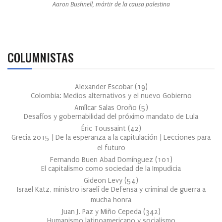
Aaron Bushnell, mártir de la causa palestina
COLUMNISTAS
Alexander Escobar
(
19
)
Colombia: Medios alternativos y el nuevo Gobierno
Amílcar Salas Oroño
(
5
)
Desafíos y gobernabilidad del próximo mandato de Lula
Éric Toussaint
(
42
)
Grecia 2015 | De la esperanza a la capitulación | Lecciones para
el futuro
Fernando Buen Abad Domínguez
(
101
)
El capitalismo como sociedad de la Impudicia
Gideon Levy
(
54
)
Israel Katz, ministro israelí de Defensa y criminal de guerra a
mucha honra
Juan J. Paz y Miño Cepeda
(
342
)
Humanismo latinoamericano y socialismo