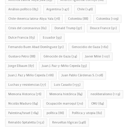
Análisis político
(65)
Argentina
(147)
Chile
(146)
Chile-America latina-Abya Yala
(76)
Colombia
(88)
Colombia
(109)
Crisis del coronavirus
(62)
Donald Trump
(97)
Douce France
(91)
Dulce Francia
(63)
Ecuador
(93)
Fernando Buen Abad Domínguez
(91)
Genocidio de Gaza
(162)
Gustavo Petro
(88)
Génocide de Gaza
(74)
Javier Milei
(107)
Jorge Elbaum
(67)
Juan J. Paz-y-Miño Cepeda
(93)
Juan J. Paz y Miño Cepeda
(166)
Juan Pablo Cárdenas S.
(108)
Luchas y resistencias
(77)
Luis Casado
(155)
Memoria Historica
(76)
Memoria histórica
(84)
neoliberalismo
(119)
Nicolás Maduro
(64)
Ocupación marroquí
(70)
ONU
(64)
Palestina/Israel
(184)
política
(66)
Política y utopia
(62)
Reinaldo Spitaletta
(152)
Revueltas lógicas
(246)