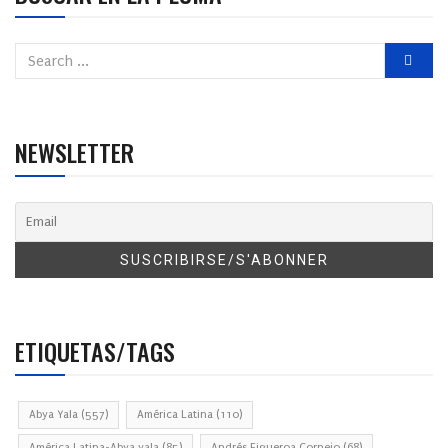
NEWSLETTER
ETIQUETAS/TAGS
Abya Yala
(557)
América Latina
(110)
América Latina-Abya yala
(85)
Andrés Figueroa Cornejo
(68)