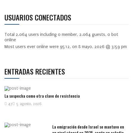
USUARIOS CONECTADOS
Total
2.064
users including
0
member,
2.064
guests,
0
bot
online
Most users ever online were
9512
, on 8 mayo, 2026 @ 3:59 pm
ENTRADAS RECIENTES
La sospecha como otra clave de resistencia
47
5 agosto, 2026
La emigración desde Israel se mantuvo en
un nivel récord en 2025, según un estudio