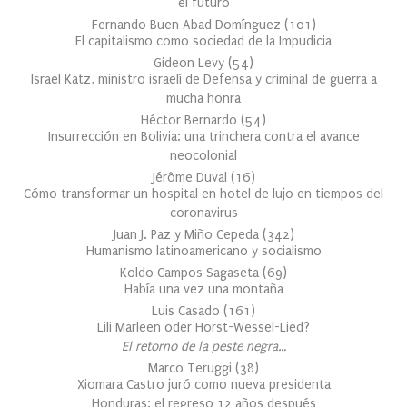
el futuro
Fernando Buen Abad Domínguez
(
101
)
El capitalismo como sociedad de la Impudicia
Gideon Levy
(
54
)
Israel Katz, ministro israelí de Defensa y criminal de guerra a
mucha honra
Héctor Bernardo
(
54
)
Insurrección en Bolivia: una trinchera contra el avance
neocolonial
Jérôme Duval
(
16
)
Cómo transformar un hospital en hotel de lujo en tiempos del
coronavirus
Juan J. Paz y Miño Cepeda
(
342
)
Humanismo latinoamericano y socialismo
Koldo Campos Sagaseta
(
69
)
Había una vez una montaña
Luis Casado
(
161
)
Lili Marleen oder Horst-Wessel-Lied?
El retorno de la peste negra…
Marco Teruggi
(
38
)
Xiomara Castro juró como nueva presidenta
Honduras: el regreso 12 años después