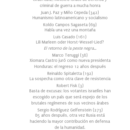
criminal de guerra a mucha honra
Juan J. Paz y Miño Cepeda
(
342
)
Humanismo latinoamericano y socialismo
Koldo Campos Sagaseta
(
69
)
Había una vez una montaña
Luis Casado
(
161
)
Lili Marleen oder Horst-Wessel-Lied?
El retorno de la peste negra…
Marco Teruggi
(
38
)
Xiomara Castro juró como nueva presidenta
Honduras: el regreso 12 años después
Reinaldo Spitaletta
(
192
)
La sospecha como otra clave de resistencia
Robert Fisk
(
3
)
Basta de excusas: los votantes israelíes han
escogido un país que será espejo de los
brutales regímenes de sus vecinos árabes
Sergio Rodríguez Gelfenstein
(
273
)
85 años después, otra vez Rusia está
haciendo la mayor contribución en defensa
de la humanidad.