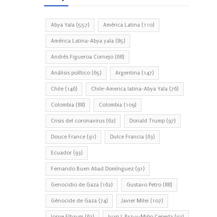
Abya Yala
(557)
América Latina
(110)
América Latina-Abya yala
(85)
Andrés Figueroa Cornejo
(68)
Análisis político
(65)
Argentina
(147)
Chile
(146)
Chile-America latina-Abya Yala
(76)
Colombia
(88)
Colombia
(109)
Crisis del coronavirus
(62)
Donald Trump
(97)
Douce France
(91)
Dulce Francia
(63)
Ecuador
(93)
Fernando Buen Abad Domínguez
(91)
Genocidio de Gaza
(162)
Gustavo Petro
(88)
Génocide de Gaza
(74)
Javier Milei
(107)
Jorge Elbaum
(67)
Juan J. Paz-y-Miño Cepeda
(93)