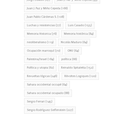
Juan J. Paz y Miño Cepeda
(166)
Juan Pablo Cárdenas S.
(108)
Luchas y resistencias
(77)
Luis Casado
(155)
Memoria Historica
(76)
Memoria histórica
(84)
neoliberalismo
(119)
Nicolás Maduro
(64)
Ocupación marroquí
(70)
ONU
(64)
Palestina/Israel
(184)
política
(66)
Política y utopia
(62)
Reinaldo Spitaletta
(152)
Revueltas lógicas
(246)
Révoltes Logiques
(120)
Sahara occidental occupé
(64)
Sahara occidental ocupado
(88)
Sergio Ferrari
(145)
Sergio Rodríguez Gelfenstein
(227)