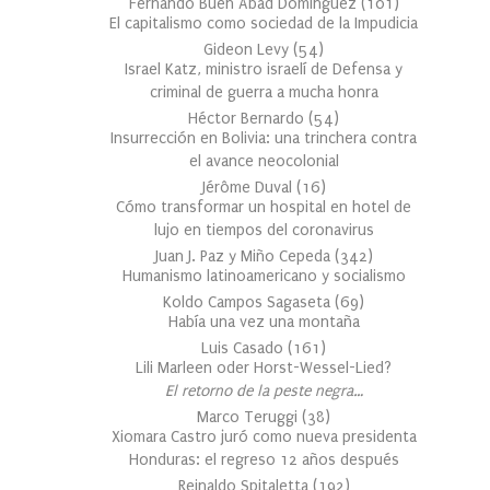
Fernando Buen Abad Domínguez
(
101
)
El capitalismo como sociedad de la Impudicia
Gideon Levy
(
54
)
Israel Katz, ministro israelí de Defensa y
criminal de guerra a mucha honra
Héctor Bernardo
(
54
)
Insurrección en Bolivia: una trinchera contra
el avance neocolonial
Jérôme Duval
(
16
)
Cómo transformar un hospital en hotel de
lujo en tiempos del coronavirus
Juan J. Paz y Miño Cepeda
(
342
)
Humanismo latinoamericano y socialismo
Koldo Campos Sagaseta
(
69
)
Había una vez una montaña
Luis Casado
(
161
)
Lili Marleen oder Horst-Wessel-Lied?
El retorno de la peste negra…
Marco Teruggi
(
38
)
Xiomara Castro juró como nueva presidenta
Honduras: el regreso 12 años después
Reinaldo Spitaletta
(
192
)