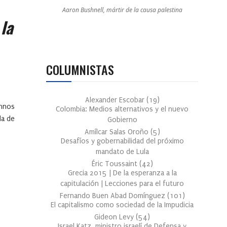
Aaron Bushnell, mártir de la causa palestina
la
COLUMNISTAS
Alexander Escobar
(
19
)
ennos
Colombia: Medios alternativos y el nuevo
da de
Gobierno
Amílcar Salas Oroño
(
5
)
Desafíos y gobernabilidad del próximo
mandato de Lula
Éric Toussaint
(
42
)
Grecia 2015 | De la esperanza a la
capitulación | Lecciones para el futuro
Fernando Buen Abad Domínguez
(
101
)
El capitalismo como sociedad de la Impudicia
Gideon Levy
(
54
)
Israel Katz, ministro israelí de Defensa y