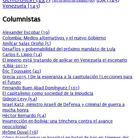
Terrorismo de Estado
(80)
Venezuela
(143)
Columnistas
Alexander Escobar
(
19
)
Colombia: Medios alternativos y el nuevo Gobierno
Amílcar Salas Oroño
(
5
)
Desafíos y gobernabilidad del próximo mandato de Lula
Carlos E. Lippo
(
14
)
El imperio está tratando de aplicar en Venezuela el escenario
«Libia-2011»
Éric Toussaint
(
42
)
Grecia 2015 | De la esperanza a la capitulación | Lecciones para
el futuro
Fernando Buen Abad Domínguez
(
101
)
El capitalismo como sociedad de la Impudicia
Gideon Levy
(
54
)
Israel Katz, ministro israelí de Defensa y criminal de guerra a
mucha honra
Héctor Bernardo
(
54
)
Insurrección en Bolivia: una trinchera contra el avance
neocolonial
Jérôme Duval
(
16
)
Cómo transformar un hospital en hotel de lujo en tiempos del