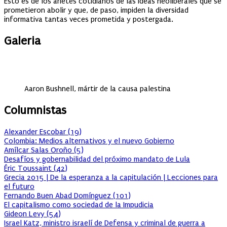
Esto es de los arietes cotidianos de las ideas neoliberales que se
prometieron abolir y que, de paso, impiden la diversidad
informativa tantas veces prometida y postergada.
Galeria
Aaron Bushnell, mártir de la causa palestina
Columnistas
Alexander Escobar
(
19
)
Colombia: Medios alternativos y el nuevo Gobierno
Amílcar Salas Oroño
(
5
)
Desafíos y gobernabilidad del próximo mandato de Lula
Éric Toussaint
(
42
)
Grecia 2015 | De la esperanza a la capitulación | Lecciones para
el futuro
Fernando Buen Abad Domínguez
(
101
)
El capitalismo como sociedad de la Impudicia
Gideon Levy
(
54
)
Israel Katz, ministro israelí de Defensa y criminal de guerra a