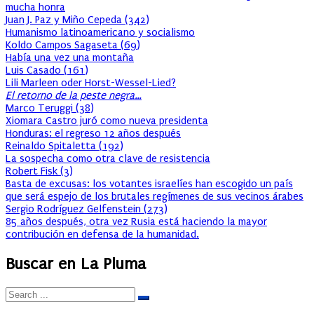
mucha honra
Juan J. Paz y Miño Cepeda
(
342
)
Humanismo latinoamericano y socialismo
Koldo Campos Sagaseta
(
69
)
Había una vez una montaña
Luis Casado
(
161
)
Lili Marleen oder Horst-Wessel-Lied?
El retorno de la peste negra…
Marco Teruggi
(
38
)
Xiomara Castro juró como nueva presidenta
Honduras: el regreso 12 años después
Reinaldo Spitaletta
(
192
)
La sospecha como otra clave de resistencia
Robert Fisk
(
3
)
Basta de excusas: los votantes israelíes han escogido un país
que será espejo de los brutales regímenes de sus vecinos árabes
Sergio Rodríguez Gelfenstein
(
273
)
85 años después, otra vez Rusia está haciendo la mayor
contribución en defensa de la humanidad.
Buscar en La Pluma