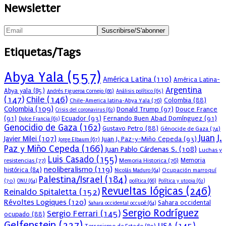
Newsletter
Etiquetas/Tags
Abya Yala
(557)
América Latina
(110)
América Latina-
Argentina
Abya yala
(85)
Andrés Figueroa Cornejo
(68)
Análisis político
(65)
(147)
Chile
(146)
Colombia
(88)
Chile-America latina-Abya Yala
(76)
Colombia
(109)
Donald Trump
(97)
Douce France
Crisis del coronavirus
(62)
(91)
Ecuador
(93)
Fernando Buen Abad Domínguez
(91)
Dulce Francia
(63)
Genocidio de Gaza
(162)
Gustavo Petro
(88)
Génocide de Gaza
(74)
Juan J.
Javier Milei
(107)
Juan J. Paz-y-Miño Cepeda
(93)
Jorge Elbaum
(67)
Paz y Miño Cepeda
(166)
Juan Pablo Cárdenas S.
(108)
Luchas y
Luis Casado
(155)
resistencias
(77)
Memoria Historica
(76)
Memoria
neoliberalismo
(119)
histórica
(84)
Ocupación marroquí
Nicolás Maduro
(64)
Palestina/Israel
(184)
(70)
política
(66)
ONU
(64)
Política y utopia
(62)
Revueltas lógicas
(246)
Reinaldo Spitaletta
(152)
Révoltes Logiques
(120)
Sahara occidental
Sahara occidental occupé
(64)
Sergio Rodríguez
Sergio Ferrari
(145)
ocupado
(88)
Gelfenstein
(227)
USA
(145)