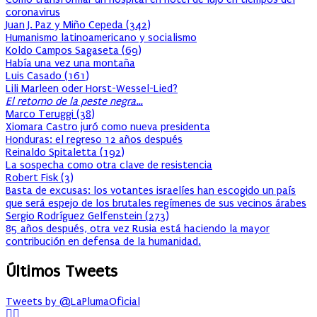
coronavirus
Juan J. Paz y Miño Cepeda
(
342
)
Humanismo latinoamericano y socialismo
Koldo Campos Sagaseta
(
69
)
Había una vez una montaña
Luis Casado
(
161
)
Lili Marleen oder Horst-Wessel-Lied?
El retorno de la peste negra…
Marco Teruggi
(
38
)
Xiomara Castro juró como nueva presidenta
Honduras: el regreso 12 años después
Reinaldo Spitaletta
(
192
)
La sospecha como otra clave de resistencia
Robert Fisk
(
3
)
Basta de excusas: los votantes israelíes han escogido un país
que será espejo de los brutales regímenes de sus vecinos árabes
Sergio Rodríguez Gelfenstein
(
273
)
85 años después, otra vez Rusia está haciendo la mayor
contribución en defensa de la humanidad.
Últimos Tweets
Tweets by @LaPlumaOficial