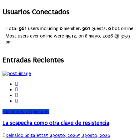
Usuarios Conectados
Total
961
users including
0
member,
961
guests,
0
bot online
Most users ever online were
9512
, on 8 mayo, 2026 @ 3:59
pm
Entradas Recientes
Editoriales y Opiniones
La sospecha como otra clave de resistencia
Author
Posted
Reinaldo Spitaletta
5 agosto, 2026
5 agosto, 2026