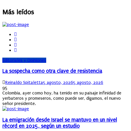
Más leídos
Editoriales y Opiniones
La sospecha como otra clave de resistencia
Author
Posted
Reinaldo Spitaletta
5 agosto, 2026
5 agosto, 2026
on
95
Colombia, ayer como hoy, ha tenido en su paisaje infinidad de
yerbateros y promeseros, como puede ser, digamos, el nuevo
señor presidente.
La emigración desde Israel se mantuvo en un nivel
récord en 2025, según un estudio