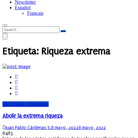
Newsletter
Español
Français
Etiqueta:
Riqueza extrema
Editoriales y Opiniones
Abolir la extrema riqueza
Author
Posted
Juan Pablo Cárdenas S.
8 mayo, 2022
8 mayo, 2022
on
6483