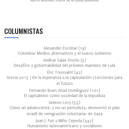
Aaron Bushnell, mártir de la causa palestina
COLUMNISTAS
Alexander Escobar
(
19
)
Colombia: Medios alternativos y el nuevo Gobierno
Amílcar Salas Oroño
(
5
)
Desafíos y gobernabilidad del próximo mandato de Lula
Éric Toussaint
(
42
)
Grecia 2015 | De la esperanza a la capitulación | Lecciones para
el futuro
Fernando Buen Abad Domínguez
(
101
)
El capitalismo como sociedad de la Impudicia
Gideon Levy
(
55
)
Cómo un adolescente, y no un periodista, desmontó el plan
israelí de «emigración voluntaria» de Gaza
Juan J. Paz y Miño Cepeda
(
342
)
Humanismo latinoamericano y socialismo