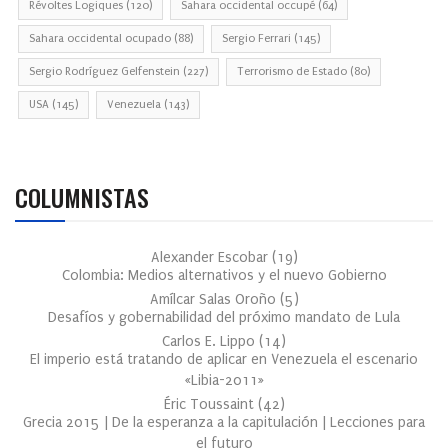
Révoltes Logiques
(120)
Sahara occidental occupé
(64)
Sahara occidental ocupado
(88)
Sergio Ferrari
(145)
Sergio Rodríguez Gelfenstein
(227)
Terrorismo de Estado
(80)
USA
(145)
Venezuela
(143)
COLUMNISTAS
Alexander Escobar
(
19
)
Colombia: Medios alternativos y el nuevo Gobierno
Amílcar Salas Oroño
(
5
)
Desafíos y gobernabilidad del próximo mandato de Lula
Carlos E. Lippo
(
14
)
El imperio está tratando de aplicar en Venezuela el escenario
«Libia-2011»
Éric Toussaint
(
42
)
Grecia 2015 | De la esperanza a la capitulación | Lecciones para
el futuro