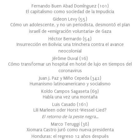
Fernando Buen Abad Domínguez
(
101
)
El capitalismo como sociedad de la Impudicia
Gideon Levy
(
55
)
Cómo un adolescente, y no un periodista, desmontó el plan
israelí de «emigración voluntaria» de Gaza
Héctor Bernardo
(
54
)
Insurrección en Bolivia: una trinchera contra el avance
neocolonial
Jérôme Duval
(
16
)
Cómo transformar un hospital en hotel de lujo en tiempos del
coronavirus
Juan J. Paz y Miño Cepeda
(
342
)
Humanismo latinoamericano y socialismo
Koldo Campos Sagaseta
(
69
)
Había una vez una montaña
Luis Casado
(
161
)
Lili Marleen oder Horst-Wessel-Lied?
El retorno de la peste negra…
Marco Teruggi
(
38
)
Xiomara Castro juró como nueva presidenta
Honduras: el regreso 12 años después