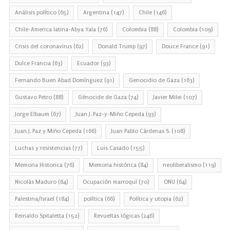
Análisis político
(65)
Argentina
(147)
Chile
(146)
Chile-America latina-Abya Yala
(76)
Colombia
(88)
Colombia
(109)
Crisis del coronavirus
(62)
Donald Trump
(97)
Douce France
(91)
Dulce Francia
(63)
Ecuador
(93)
Fernando Buen Abad Domínguez
(91)
Genocidio de Gaza
(163)
Gustavo Petro
(88)
Génocide de Gaza
(74)
Javier Milei
(107)
Jorge Elbaum
(67)
Juan J. Paz-y-Miño Cepeda
(93)
Juan J. Paz y Miño Cepeda
(166)
Juan Pablo Cárdenas S.
(108)
Luchas y resistencias
(77)
Luis Casado
(155)
Memoria Historica
(76)
Memoria histórica
(84)
neoliberalismo
(119)
Nicolás Maduro
(64)
Ocupación marroquí
(70)
ONU
(64)
Palestina/Israel
(184)
política
(66)
Política y utopia
(62)
Reinaldo Spitaletta
(152)
Revueltas lógicas
(246)