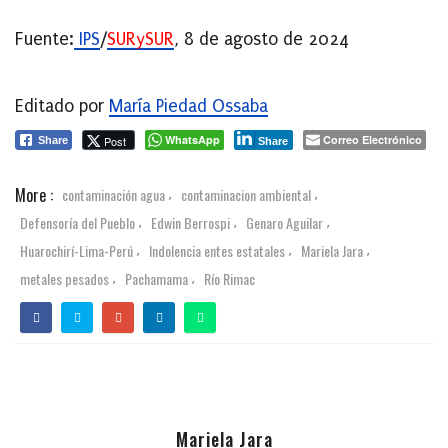
Fuente:
IPS
/
SURySUR
, 8 de agosto de 2024
Editado por
María Piedad Ossaba
WhatsApp
Correo Electrónico
Post
Share
Share
More :
contaminación agua
contaminacion ambiental
,
,
Defensoría del Pueblo
Edwin Berrospi
Genaro Aguilar
,
,
,
Huarochirí-Lima-Perú
Indolencia entes estatales
Mariela Jara
,
,
,
metales pesados
Pachamama
Río Rimac
,
,
Mariela Jara